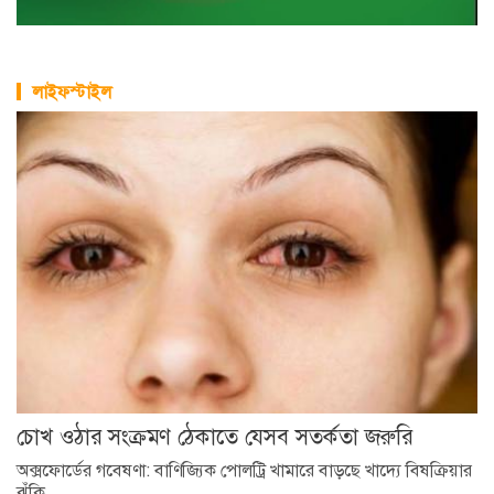
লাইফস্টাইল
চোখ ওঠার সংক্রমণ ঠেকাতে যেসব সতর্কতা জরুরি
অক্সফোর্ডের গবেষণা: বাণিজ্যিক পোলট্রি খামারে বাড়ছে খাদ্যে বিষক্রিয়ার
ঝুঁকি