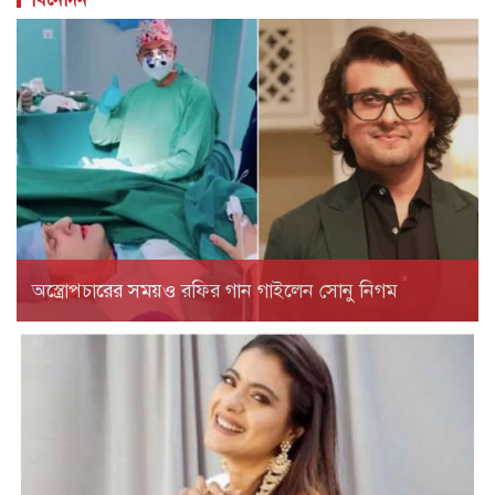
অস্ত্রোপচারের সময়ও রফির গান গাইলেন সোনু নিগম