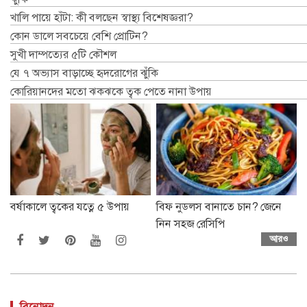
খালি পায়ে হাঁটা: কী বলছেন স্বাস্থ্য বিশেষজ্ঞরা?
কোন ডালে সবচেয়ে বেশি প্রোটিন?
সুখী দাম্পত্যের ৫টি কৌশল
যে ৭ অভ্যাস বাড়াচ্ছে হৃদরোগের ঝুঁকি
কোরিয়ানদের মতো ঝকঝকে ত্বক পেতে নানা উপায়
বর্ষাকালে ত্বকের যত্নে ৫ উপায়
বিফ নুডলস বানাতে চান? জেনে
নিন সহজ রেসিপি
আরও
বিনোদন