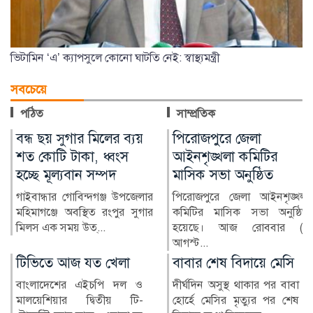
ভিটামিন ‘এ’ ক্যাপসুলে কোনো ঘাটতি নেই: স্বাস্থ্যমন্ত্রী
সবচেয়ে
পঠিত
সাম্প্রতিক
পিরোজপুরে জেলা
লৌহজংয়ে মার্কেটে আগুন,
আইনশৃঙ্খলা কমিটির
রক্ষা পেল হাসপাতাল-
মাসিক সভা অনুষ্ঠিত
ব্যাংক
পিরোজপুরে জেলা আইনশৃঙ্খলা
মুন্সীগঞ্জের লৌহজংয়ে একটি
কমিটির মাসিক সভা অনুষ্ঠিত
মার্কেটে অগ্নিকাণ্ডের ঘটনা ঘটেছে।
হয়েছে। আজ রোববার (৯
ফায়ার সার্ভিসের দ...
আগস্ট...
বাবার শেষ বিদায়ে মেসি
এসএসসি ও সমমানের
ফল প্রকাশ আজ
দীর্ঘদিন অসুস্থ থাকার পর বাবা
হোর্হে মেসির মৃত্যুর পর শেষ
চলতি বছরের এসএসসি ও