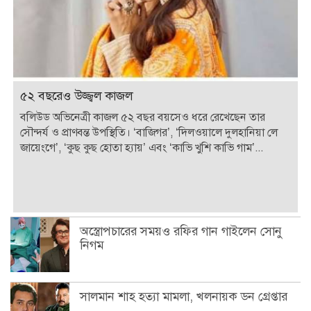
৫২ বছরেও উজ্জ্বল কাজল
বলিউড অভিনেত্রী কাজল ৫২ বছর বয়সেও ধরে রেখেছেন তার
সৌন্দর্য ও প্রাণবন্ত উপস্থিতি। ‘বাজিগর’, ‘দিলওয়ালে দুলহানিয়া লে
জায়েংগে’, ‘কুছ কুছ হোতা হ্যায়’ এবং ‘কাভি খুশি কাভি গাম’...
অস্ত্রোপচারের সময়ও রফির গান গাইলেন সোনু
নিগম
সালমান শাহ হত্যা মামলা, খলনায়ক ডন গ্রেপ্তার