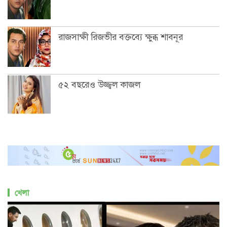
রাজসাক্ষী রিজভীর বক্তব্যে ক্ষুব্ধ শাবনূর
৫২ বছরেও উজ্জ্বল কাজল
খেলা