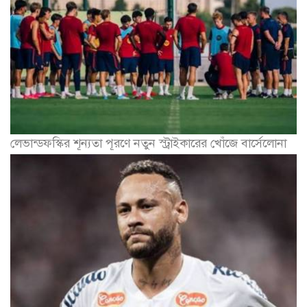
লেভান্ডফস্কির শূন্যতা পূরণে নতুন স্ট্রাইকারের খোঁজে বার্সেলোনা