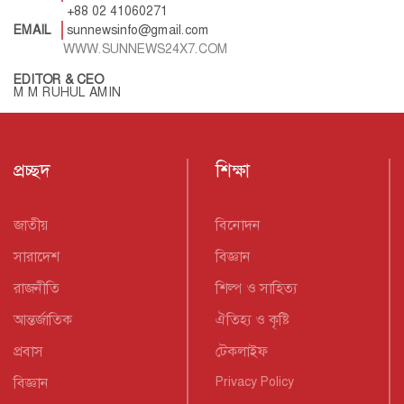
+88 02 41060271
EMAIL
sunnewsinfo@gmail.com
WWW.SUNNEWS24X7.COM
EDITOR & CEO
M M RUHUL AMIN
প্রচ্ছদ
শিক্ষা
জাতীয়
বিনোদন
সারাদেশ
বিজ্ঞান
রাজনীতি
শিল্প ও সাহিত্য
আন্তর্জাতিক
ঐতিহ্য ও কৃষ্টি
প্রবাস
টেকলাইফ
বিজ্ঞান
Privacy Policy