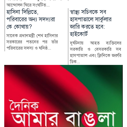
নাজমুল ইসলামের বিরু...
স্বাস্থ্য সচিবকে সব
র‍্যাবের পরিবর্তে নতুন
হাসপাতালে সার্কুলার
বাহিনী, কী আছে খসড়া
জারি করতে হবে:
আইনে?
হাইকোর্ট
র‍্যাপিড অ্যাকশন ব্যাটালিয়ন
(র‍্যাব) বিলুপ্ত করে স্পেশাল
দুর্ঘটনায় আহত ব্যক্তিদের
রেসপন্স ব্যা...
সরকারি ও বেসরকারি সব
হাসপাতাল এবং ক্লিনিকে জরুরি
চিক...