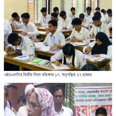
এইচএসসির দ্বিতীয় দিনে বহিষ্কার ১৭, অনুপস্থিত ২৭ হাজার