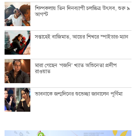
শিল্পকলায় তিন দিনব্যাপী চলচ্চিত্র উৎসব, শুরু ৯
আগস্ট
সপ্তাহেই বাজিমাত, আয়ের শিখরে স্পাইডার-ম্যান
মারা গেছেন ‘গজনি’ খ্যাত অভিনেতা প্রদীপ
রাওয়াত
ভাবনাকে জন্মদিনের শুভেচ্ছা জানালেন পূর্ণিমা