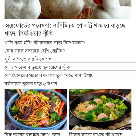
অক্সফোর্ডের গবেষণা: বাণিজ্যিক পোলট্রি খামারে বাড়ছে
খাদ্যে বিষক্রিয়ার ঝুঁকি
খালি পায়ে হাঁটা: কী বলছেন স্বাস্থ্য বিশেষজ্ঞরা?
কোন ডালে সবচেয়ে বেশি প্রোটিন?
সুখী দাম্পত্যের ৫টি কৌশল
যে ৭ অভ্যাস বাড়াচ্ছে হৃদরোগের ঝুঁকি
কোরিয়ানদের মতো ঝকঝকে ত্বক পেতে নানা উপায়
বর্ষাকালে ত্বকের যত্নে ৫ উপায়
বিফ নুডলস বানাতে চান? জেনে
লিভার ভালো রাখতে কী খাবেন,