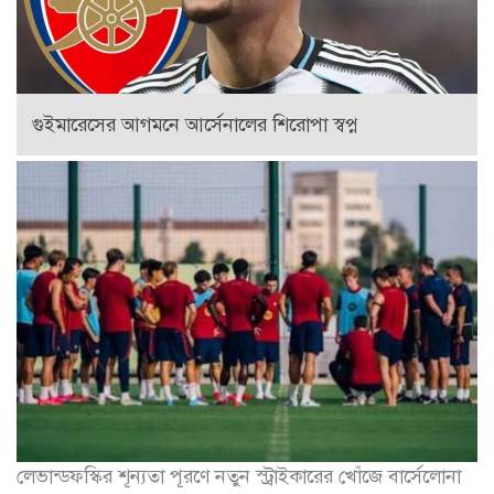
গুইমারেসের আগমনে আর্সেনালের শিরোপা স্বপ্ন
লেভান্ডফস্কির শূন্যতা পূরণে নতুন স্ট্রাইকারের খোঁজে বার্সেলোনা