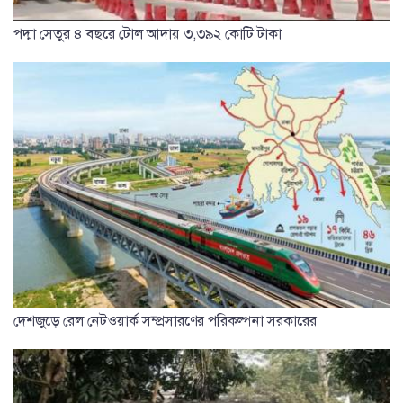
পদ্মা সেতুর ৪ বছরে টোল আদায় ৩,৩৯২ কোটি টাকা
দেশজুড়ে রেল নেটওয়ার্ক সম্প্রসারণের পরিকল্পনা সরকারের