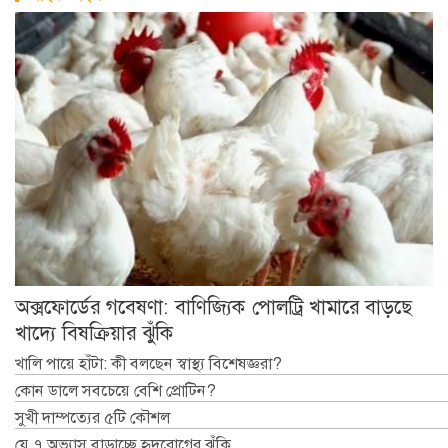
অক্সফোর্ডের গবেষণা: বাণিজ্যিক পোলট্রি খামারে বাড়ছে
খাদ্যে বিষক্রিয়ার ঝুঁকি
খালি পায়ে হাঁটা: কী বলছেন স্বাস্থ্য বিশেষজ্ঞরা?
কোন ডালে সবচেয়ে বেশি প্রোটিন?
সুখী দাম্পত্যের ৫টি কৌশল
যে ৭ অভ্যাস বাড়াচ্ছে হৃদরোগের ঝুঁকি