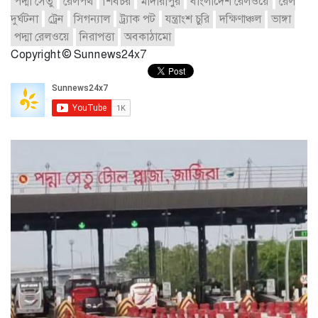
পদ্মা সেতু
রেলপথ
শিবচর
মাদারীপুর
বাংলাদেশ রেলওয়ে
রেল
দুর্ঘটনা
ট্রেন
সিগন্যাল
ট্র্যাক পট
যন্ত্রাংশ চুরি
দক্ষিণাঞ্চল
ভাঙ্গা
পদ্মা রেলওয়ে
নিরাপত্তা
অবকাঠামো
Copyright © Sunnews24x7