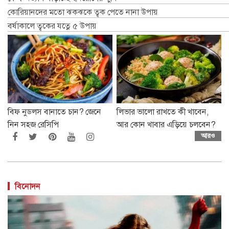
কোরিয়ানদের মতো ঝকঝকে ত্বক পেতে নানা উপায়
বর্ষাকালে ত্বকের যত্নে ৫ উপায়
বিফ নুডলস বানাতে চান? জেনে
লিভার ভালো রাখতে কী খাবেন,
নিন সহজ রেসিপি
আর কোন খাবার এড়িয়ে চলবেন?
আরও
বিনোদন