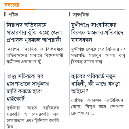
সবচেয়ে
পঠিত
সাম্প্রতিক
 অভিবাসনে
মুন্সীগঞ্জে সাংবাদিকের
বোয়ালম
ার ঝুঁকি কমে: জেলা
বিরুদ্ধে মামলার প্রতিবাদে
নিয়মবহি
ক নুরমহল আশরাফী
মানববন্ধন
বিদ্যাল
বিক্রির
 নিয়মিত ও বিধিসম্মত
মুন্সীগঞ্জ প্রেসক্লাবের সিনিয়র সহ-
র মাধ্যমে বিদেশগামী
সভাপতি মাহাবুব আলম বাবুর
ফরিদপ
রতারণার ঝুঁ...
বিরুদ্ধে দায়ের করা...
উপজেলার 
বিদ্যালয়ের
াস্থ্য সচিবকে সব
র‍্যাবের পরিবর্তে নতুন
নোয়
পাতালে সার্কুলার
বাহিনী, কী আছে খসড়া
প্র
রি করতে হবে:
আইনে?
অভ
কোর্ট
মান
র‍্যাপিড অ্যাকশন ব্যাটালিয়ন
(র‍্যাব) বিলুপ্ত করে স্পেশাল
্ঘটনায় আহত ব্যক্তিদের
নোয়
রেসপন্স ব্যা...
কারি ও বেসরকারি সব
পূর
পাতাল এবং ক্লিনিকে জরুরি
বাজ
..