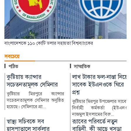
বাংলাদেশকে ১১০ কোটি ডলার সহায়তা বিশ্বব্যাংকের
সবচেয়ে
পঠিত
সাম্প্রতিক
লাখ টাকার ফল-নাস্তা নিয়ে
নিরাপদ অভিবাসনে
সাবেক ইউএনওকে ঘিরে
প্রতারণার ঝুঁকি কমে: জেলা
প্রশ্ন
প্রশাসক নুরমহল আশরাফী
কুষ্টিয়ার মিরপুর উপজেলার সাবেক
নিরাপদ, নিয়মিত ও বিধিসম্মত
নির্বাহী কর্মকর্তা (ইউএনও)
অভিবাসনের মাধ্যমে বিদেশগামী
নাজমুল ইসলামের বিরু...
কর্মীদের প্রতারণার ঝুঁ...
র‍্যাবের পরিবর্তে নতুন
নোয়াখালীতে জিও ব্যাগ
বাহিনী, কী আছে খসড়া
প্রকল্পে অনিয়মের