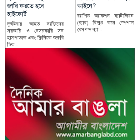
আইনে?
অভিযোগ, এলাকাবাসীর
মানববন্ধন
র‍্যাপিড অ্যাকশন ব্যাটালিয়ন
(র‍্যাব) বিলুপ্ত করে স্পেশাল
নোয়াখালীর সুবর্ণচর উপজেলার
রেসপন্স ব্যা...
পূর্ব চরবাটা ইউনিয়নের সেলিম
বাজার ও কালাদুর এলাকায়...