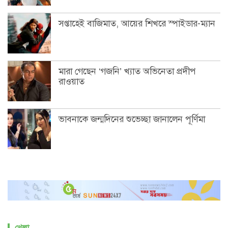
সপ্তাহেই বাজিমাত, আয়ের শিখরে স্পাইডার-ম্যান
মারা গেছেন ‘গজনি’ খ্যাত অভিনেতা প্রদীপ
রাওয়াত
ভাবনাকে জন্মদিনের শুভেচ্ছা জানালেন পূর্ণিমা
খেলা