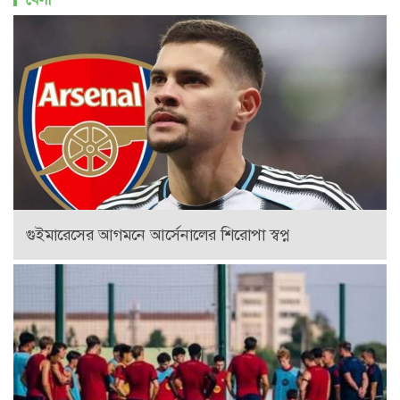
গুইমারেসের আগমনে আর্সেনালের শিরোপা স্বপ্ন