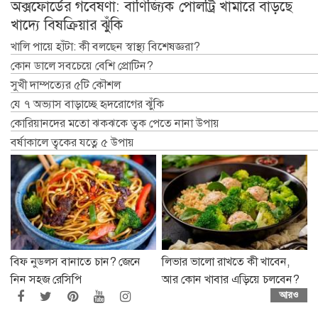
অক্সফোর্ডের গবেষণা: বাণিজ্যিক পোলট্রি খামারে বাড়ছে
খাদ্যে বিষক্রিয়ার ঝুঁকি
খালি পায়ে হাঁটা: কী বলছেন স্বাস্থ্য বিশেষজ্ঞরা?
কোন ডালে সবচেয়ে বেশি প্রোটিন?
সুখী দাম্পত্যের ৫টি কৌশল
যে ৭ অভ্যাস বাড়াচ্ছে হৃদরোগের ঝুঁকি
কোরিয়ানদের মতো ঝকঝকে ত্বক পেতে নানা উপায়
বর্ষাকালে ত্বকের যত্নে ৫ উপায়
বিফ নুডলস বানাতে চান? জেনে
লিভার ভালো রাখতে কী খাবেন,
নিন সহজ রেসিপি
আর কোন খাবার এড়িয়ে চলবেন?
আরও