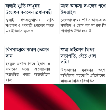
আল-আকসা দখলের পথে
মারা গেছেন ‘গজনি’ খ্যাত
ইসরাইল
অভিনেতা প্রদীপ রাওয়াত
জেরুজালেমের পবিত্র আল-আকসা
ভারতীয় চলচ্চিত্রের পরিচিত মুখ ও
মসজিদ ও ডোম অব দ্য রক ঘিরে
‘গজনি’ সিনেমার খলনায়ক চরিত্রে
পরিস্থিতি উত্তপ্ত হয়ে উ...
জনপ...
ক্ষমা চাইলেন ফিফা
কোন ডালে সবচেয়ে
সভাপতি, বেঁচে গেল
বেশি প্রোটিন?
গদি!
আমাদের দৈনন্দিন
খাদ্যতালিকায় ডাল একটি
বিশ্বকাপের মুনাফার অংশ
অপরিহার্য খাবার। তিনবেলার
বাণিজ্যিক সহযোগী প্রতিষ্ঠানের
খাবারের অন্তত...
মাধ্যমে বিক্রির বিতর্কিত...