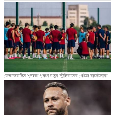
লেভান্ডফস্কির শূন্যতা পূরণে নতুন স্ট্রাইকারের খোঁজে বার্সেলোনা