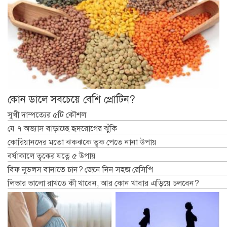
কোন ডালে সবচেয়ে বেশি প্রোটিন?
সুখী দাম্পত্যের ৫টি কৌশল
যে ৭ অভ্যাস বাড়াচ্ছে হৃদরোগের ঝুঁকি
কোরিয়ানদের মতো ঝকঝকে ত্বক পেতে নানা উপায়
বর্ষাকালে ত্বকের যত্নে ৫ উপায়
বিফ নুডলস বানাতে চান? জেনে নিন সহজ রেসিপি
লিভার ভালো রাখতে কী খাবেন, আর কোন খাবার এড়িয়ে চলবেন?