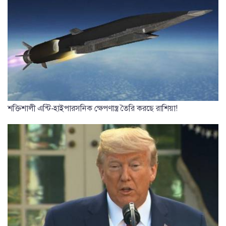
শক্তিশালী এন্টি-হাইপারসনিক ক্ষেপণাস্ত্র তৈরি করছে রাশিয়া!