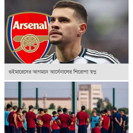
গুইমারেসের আগমনে আর্সেনালের শিরোপা স্বপ্ন