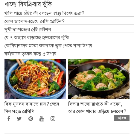
খাদ্যে বিষক্রিয়ার ঝুঁকি
খালি পায়ে হাঁটা: কী বলছেন স্বাস্থ্য বিশেষজ্ঞরা?
কোন ডালে সবচেয়ে বেশি প্রোটিন?
সুখী দাম্পত্যের ৫টি কৌশল
যে ৭ অভ্যাস বাড়াচ্ছে হৃদরোগের ঝুঁকি
কোরিয়ানদের মতো ঝকঝকে ত্বক পেতে নানা উপায়
বর্ষাকালে ত্বকের যত্নে ৫ উপায়
বিফ নুডলস বানাতে চান? জেনে
লিভার ভালো রাখতে কী খাবেন,
নিন সহজ রেসিপি
আর কোন খাবার এড়িয়ে চলবেন?
আরও