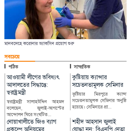
মানবদেহে করোনার ভ্যাকসিন প্রয়োগ শুরু
সবচেয়ে
পঠিত
সাম্প্রতিক
কুষ্টিয়ায় ক্যান্সার
লাখ টাকার ফল-নাস্তা নিয়ে
সচেতনতামূলক সেমিনার
সাবেক ইউএনওকে ঘিরে
প্রশ্ন
কুষ্টিয়ার মিরপুরে ক্যান্সার
সচেতনতামূলক সেমিনার অনুষ্ঠিত
কুষ্টিয়ার মিরপুর উপজেলার সাবেক
হয়েছে। সেমিনারে প্রা...
নির্বাহী কর্মকর্তা (ইউএনও)
নাজমুল ইসলামের বিরু...
শহীদ আহসান জুলাই
হাসিনা দিল্লিতে,
যোদ্ধা নন: বিএনপি নেতা
পরিবারের অন্য সদস্যরা