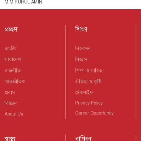
M M RUHUL AMIN
প্রচ্ছদ
শিক্ষা
জাতীয়
বিনোদন
সারাদেশ
বিজ্ঞান
রাজনীতি
শিল্প ও সাহিত্য
আন্তর্জাতিক
ঐতিহ্য ও কৃষ্টি
প্রবাস
টেকলাইফ
বিজ্ঞান
Privacy Policy
Career Opportunity
About Us
স্বাস্থ্য
বাণিজ্য