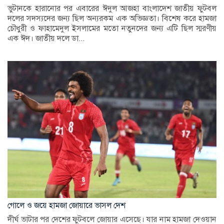
ভুটানকে হারানোর পর এবারের ঈদুল আজহা বাংলাদেশ জাতীয় ফুটবল
দলের সদস্যদের জন্য ছিল অন্যরকম এক অভিজ্ঞতা। বিশেষ করে হামজা
চৌধুরী ও ফাহামেদুল ইসলামের মতো নতুনদের জন্য এটি ছিল স্মরণীয়
এক ঈদ। জাতীয় দলে ডা...
গোলে ও জয়ে হামজা জোয়ারে ভাসল দেশ
দীর্ঘ ভাটার পর দেশের ফুটবলে জোয়ার এসেছে। যার নাম হামজা দেওয়ান