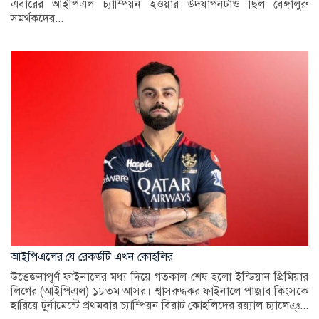
এবারের আইপিএল চ্যাম্পিয়ন হওয়ার উদযাপনটাও ছিল বেঙ্গালুরু
সমর্থকদের...
আইপিএলের যে রেকর্ডটি এখন কোহলির
উত্তেজনাপূর্ণ ফাইনালের মধ্য দিয়ে গতকাল শেষ হলো ইন্ডিয়ান প্রিমিয়ার
লিগের (আইপিএল) ১৮তম আসর। শ্বাসরুদ্ধকর ফাইনালে পাঞ্জাব কিংসকে
হারিয়ে টুর্নামেন্টে প্রথমবার চ্যাম্পিয়ন বিরাট কোহলিদের রয়্যাল চ্যালেঞ্...