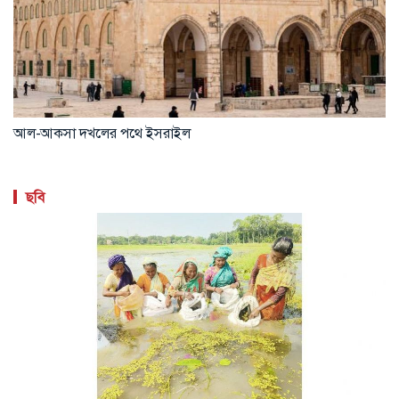
আল-আকসা দখলের পথে ইসরাইল
ছবি