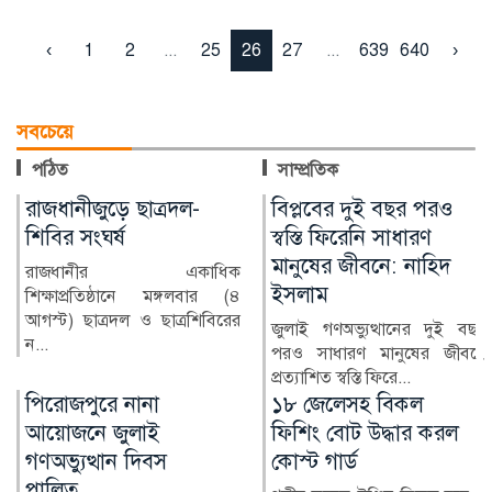
‹
1
2
...
25
26
27
...
639
640
›
সবচেয়ে
পঠিত
সাম্প্রতিক
বিপ্লবের দুই বছর পরও
পদোন্নতি ঘিরে পুলিশের
স্বস্তি ফিরেনি সাধারণ
অন্দরে উত্তাপ
মানুষের জীবনে: নাহিদ
বাংলাদেশ পুলিশে অতিরিক্ত
ইসলাম
মহাপরিদর্শক (অতিরিক্ত আইজিপি)
পদে পদোন্নতি প্রক্রিয়...
জুলাই গণঅভ্যুত্থানের দুই বছর
পরও সাধারণ মানুষের জীবনে
প্রত্যাশিত স্বস্তি ফিরে...
১৮ জেলেসহ বিকল
বিপ্লবের দুই বছর পরও
ফিশিং বোট উদ্ধার করল
স্বস্তি ফিরেনি সাধারণ
কোস্ট গার্ড
মানুষের জীবনে: নাহিদ
ইসলাম