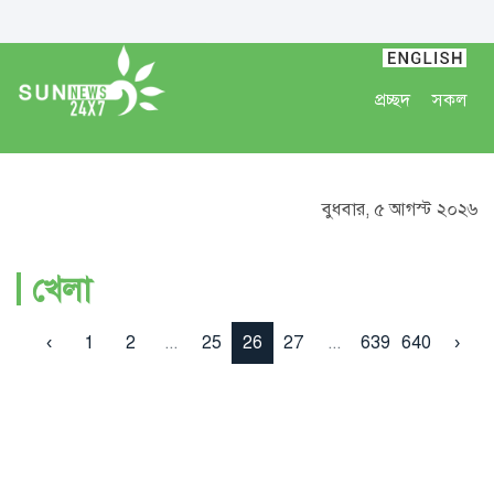
প্রচ্ছদ
সকল
বুধবার, ৫ আগস্ট ২০২৬
খেলা
‹
1
2
...
25
26
27
...
639
640
›