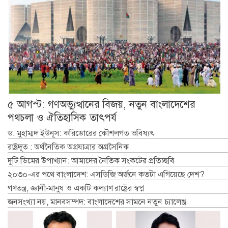
৫ আগস্ট: গণঅভ্যুত্থানের বিজয়, নতুন বাংলাদেশের
পথচলা ও ঐতিহাসিক তাৎপর্য
ড. মুহাম্মদ ইউনূস: করিডোরের কৌশলগত ভবিষ্যৎ
রাষ্ট্রদূত : অর্থনৈতিক অগ্রযাত্রার অগ্রসৈনিক
দুটি ডিমের উপাখ্যান: আমাদের নৈতিক সংকটের প্রতিচ্ছবি
২০৩০-এর পথে বাংলাদেশ: এসডিজি অর্জনে কতটা এগিয়েছে দেশ?
গণতন্ত্র, জ্ঞানী-মানুষ ও একটি কল্যাণ রাষ্ট্রের স্বপ্ন
জনসংখ্যা নয়, মানবসম্পদ: বাংলাদেশের সামনে নতুন চ্যালেঞ্জ