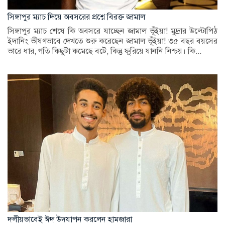
সিঙ্গাপুর ম‍্যাচ দিয়ে অবসরের প্রশ্নে বিরক্ত জামাল
সিঙ্গাপুর ম‍্যাচ শেষে কি অবসরে যাচ্ছেন জামাল ভূঁইয়া! মুদ্রার উল্টোপিঠ
ইদানিং ভীষণভাবে দেখতে শুরু করেছেন জামাল ভূঁইয়া! ৩৫ বছর বয়সের
ভারে ধার, গতি কিছুটা কমেছে বটে, কিন্তু ফুরিয়ে যাননি নিশ্চয়। কি...
দলীয়ভাবেই ঈদ উদযাপন করলেন হামজারা