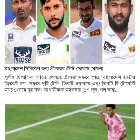
বাংলাদেশ সিরিজের জন্য শ্রীলঙ্কার টেস্ট স্কোয়াড ঘোষণা
পূর্ণাঙ্গ দ্বিপাক্ষিক সিরিজ খেলতে শ্রীলঙ্কা সফরে গেছে বাংলাদেশ জাতীয়
ক্রিকেট দল। সফরে দুটি টেস্ট, তিনটি ওয়ানডে এবং তিনটি টি-টোয়েন্টি
ম্যাচ খেলবে দুই দল। আগামীকাল মঙ্গলবার (১৭ জুন) গল আন্ত...