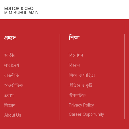
EDITOR & CEO
M M RUHUL AMIN
প্রচ্ছদ
শিক্ষা
জাতীয়
বিনোদন
সারাদেশ
বিজ্ঞান
রাজনীতি
শিল্প ও সাহিত্য
আন্তর্জাতিক
ঐতিহ্য ও কৃষ্টি
প্রবাস
টেকলাইফ
বিজ্ঞান
Privacy Policy
Career Opportunity
About Us