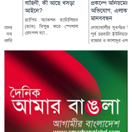
বাহিনী, কী আছে খসড়া
প্রকল্পে অনিয়মের
আইনে?
অভিযোগ, এলাকাবাসীর
মানববন্ধন
র‍্যাপিড অ্যাকশন ব্যাটালিয়ন
(র‍্যাব) বিলুপ্ত করে স্পেশাল
নোয়াখালীর সুবর্ণচর উপজেলার
রেসপন্স ব্যা...
পূর্ব চরবাটা ইউনিয়নের সেলিম
বাজার ও কালাদুর এলাকায়...