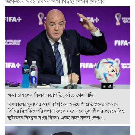
ডিসেম্বরের পরই অবসর নিয়ে সিদ্ধান্ত নেবেন নেইমার
ক্ষমা চাইলেন ফিফা সভাপতি, বেঁচে গেল গদি!
বিশ্বকাপের মুনাফার অংশ বাণিজ্যিক সহযোগী প্রতিষ্ঠানের মাধ্যমে
বিক্রির বিতর্কিত পরিকল্পনা থেকে সরে এসে ভুল স্বীকার করেছে বিশ্ব
ফুটবলের নিয়ন্ত্রক সংস্থা ফিফা। একই সঙ্গে সদস্য দেশগু...