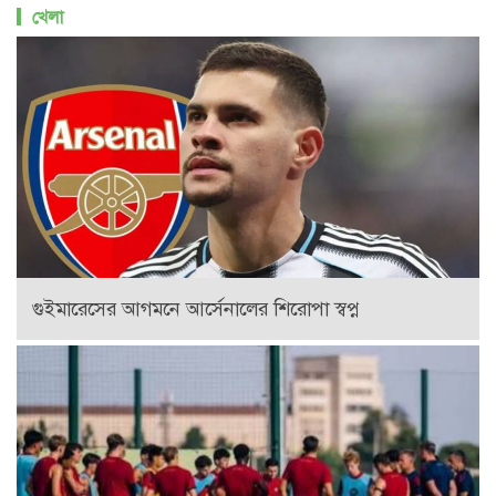
খেলা
গুইমারেসের আগমনে আর্সেনালের শিরোপা স্বপ্ন