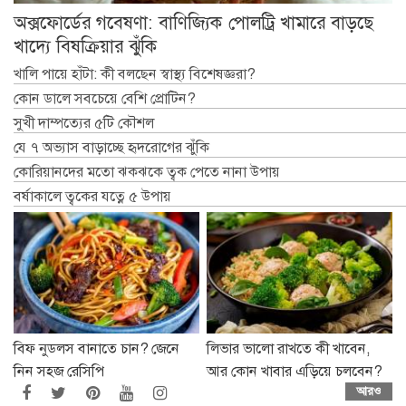
অক্সফোর্ডের গবেষণা: বাণিজ্যিক পোলট্রি খামারে বাড়ছে
খাদ্যে বিষক্রিয়ার ঝুঁকি
খালি পায়ে হাঁটা: কী বলছেন স্বাস্থ্য বিশেষজ্ঞরা?
কোন ডালে সবচেয়ে বেশি প্রোটিন?
সুখী দাম্পত্যের ৫টি কৌশল
যে ৭ অভ্যাস বাড়াচ্ছে হৃদরোগের ঝুঁকি
কোরিয়ানদের মতো ঝকঝকে ত্বক পেতে নানা উপায়
বর্ষাকালে ত্বকের যত্নে ৫ উপায়
বিফ নুডলস বানাতে চান? জেনে
লিভার ভালো রাখতে কী খাবেন,
নিন সহজ রেসিপি
আর কোন খাবার এড়িয়ে চলবেন?
আরও