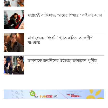
সপ্তাহেই বাজিমাত, আয়ের শিখরে স্পাইডার-ম্যান
মারা গেছেন ‘গজনি’ খ্যাত অভিনেতা প্রদীপ
রাওয়াত
ভাবনাকে জন্মদিনের শুভেচ্ছা জানালেন পূর্ণিমা