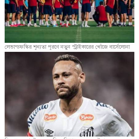
লেভান্ডফস্কির শূন্যতা পূরণে নতুন স্ট্রাইকারের খোঁজে বার্সেলোনা