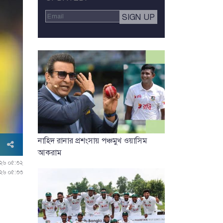
নাহিদ রানার প্রশংসায় পঞ্চমুখ ওয়াসিম
আকরাম
০২৬ ০৫:৩২
০২৬ ০৫:৩৩