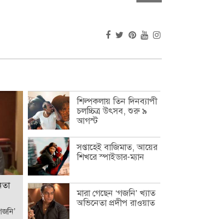
শিল্পকলায় তিন দিনব্যাপী
চলচ্চিত্র উৎসব, শুরু ৯
আগস্ট
সপ্তাহেই বাজিমাত, আয়ের
শিখরে স্পাইডার-ম্যান
েতা
মারা গেছেন ‘গজনি’ খ্যাত
অভিনেতা প্রদীপ রাওয়াত
‘গজনি’