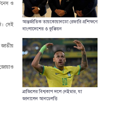
িটনেস ও
আন্তর্জাতিক তায়কোয়ানডো রেফারি প্রশিক্ষণে
ি। সেই
বাংলাদেশের ৩ কুক্কিয়ন
। জাতীয়
ি জোয়াও
ব্রাজিলের বিশ্বকাপ দলে নেইমার, যা
জানালেন আনচেলত্তি