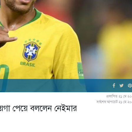
প্রকাশিত ২১ মে ২
সর্বশেষ আপডেট ২১ মে ২
জায়গা পেয়ে বললেন নেইমার