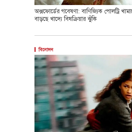
অক্সফোর্ডের গবেষণা: বাণিজ্যিক পোলট্রি খামা
বাড়ছে খাদ্যে বিষক্রিয়ার ঝুঁকি
বিনোদন