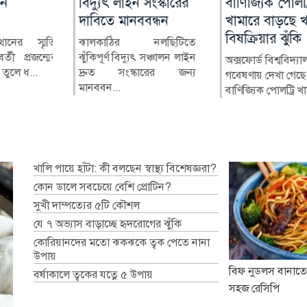
ন
বিদ্যুৎ লাইন সংস্কারের
ইসরাইল
বাণিজ্যিক পোলট্রি
নিয়মবহির্ভূতভাবে
্দেশ
দাবিতে মানববন্ধন
খামারে বাড়ছে খাদ
বিদ্যালয়ের মালাম
জেরুজালেমের পবিত্র আল-
বিষক্রিয়ার ঝুঁকি
বিক্রির অভিযোগ
আকসা মসজিদ ও ডোম অব দ্য
থানের স্মৃতি
ঝালকাঠির নলছিটিতে
রক ঘিরে পরিস্থিতি উত্তপ্ত হয়ে
তী প্রজন্মের
ঝুঁকিপূর্ণ বিদ্যুৎ সঞ্চালন লাইন
োধে দ্রুত
অক্সফোর্ড বিশ্ববিদ্যা
ফরিদপুরের বোয়
উ...
ুলে ধ...
দ্রুত সংস্কারের জন্য
্পনা প্রণয়ন
গবেষণায় দেখা গেছে 
উপজেলার গোহা
মানববন...
নের ন...
বাণিজ্যিক পোলট্রি খামা
মাধ্যমিক বিদ্যালয়ের 
বাইরে থা...
খালি পায়ে হাঁটা: কী বলছেন স্বাস্থ্য বিশেষজ্ঞরা?
কোন ডালে সবচেয়ে বেশি প্রোটিন?
সুখী দাম্পত্যের ৫টি কৌশল
যে ৭ অভ্যাস বাড়াচ্ছে হৃদরোগের ঝুঁকি
কোরিয়ানদের মতো ঝকঝকে ত্বক পেতে নানা
উপায়
বিফ নুডলস বানাতে
বর্ষাকালে ত্বকের যত্নে ৫ উপায়
সহজ রেসিপি