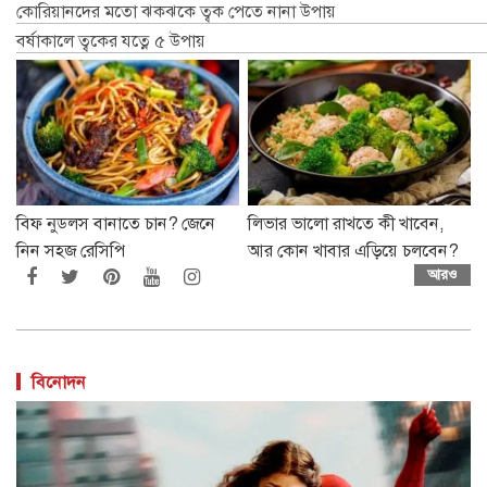
কোরিয়ানদের মতো ঝকঝকে ত্বক পেতে নানা উপায়
বর্ষাকালে ত্বকের যত্নে ৫ উপায়
বিফ নুডলস বানাতে চান? জেনে
লিভার ভালো রাখতে কী খাবেন,
নিন সহজ রেসিপি
আর কোন খাবার এড়িয়ে চলবেন?
আরও
বিনোদন