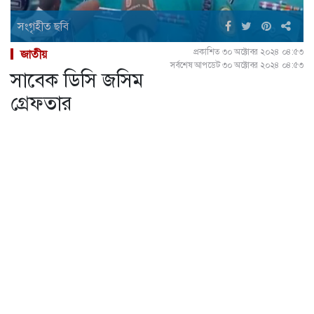
সংগৃহীত ছবি
প্রকাশিত ৩০ অক্টোবর ২০২৪ ০৪:৫৩
জাতীয়
সর্বশেষ আপডেট ৩০ অক্টোবর ২০২৪ ০৪:৫৩
সাবেক ডিসি জসিম
গ্রেফতার