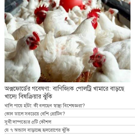
অক্সফোর্ডের গবেষণা: বাণিজ্যিক পোলট্রি খামারে বাড়ছে
খাদ্যে বিষক্রিয়ার ঝুঁকি
খালি পায়ে হাঁটা: কী বলছেন স্বাস্থ্য বিশেষজ্ঞরা?
কোন ডালে সবচেয়ে বেশি প্রোটিন?
সুখী দাম্পত্যের ৫টি কৌশল
যে ৭ অভ্যাস বাড়াচ্ছে হৃদরোগের ঝুঁকি