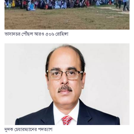
ভাসানচর পৌঁছল আরও ৫০৬ রোহিঙ্গা
দুদক চেয়ারম্যানের পদত্যাগ