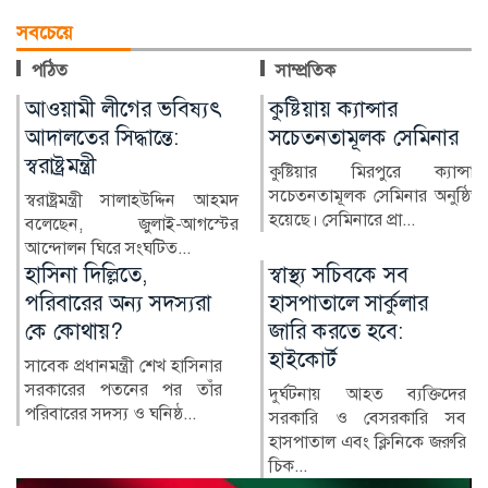
সবচেয়ে
পঠিত
সাম্প্রতিক
কুষ্টিয়ায় ক্যান্সার
লাখ টাকার ফল-নাস্তা নিয়ে
সচেতনতামূলক সেমিনার
সাবেক ইউএনওকে ঘিরে
প্রশ্ন
কুষ্টিয়ার মিরপুরে ক্যান্সার
সচেতনতামূলক সেমিনার অনুষ্ঠিত
কুষ্টিয়ার মিরপুর উপজেলার সাবেক
হয়েছে। সেমিনারে প্রা...
নির্বাহী কর্মকর্তা (ইউএনও)
নাজমুল ইসলামের বিরু...
স্বাস্থ্য সচিবকে সব
র‍্যাবের পরিবর্তে নতুন
হাসপাতালে সার্কুলার
বাহিনী, কী আছে খসড়া
জারি করতে হবে:
আইনে?
হাইকোর্ট
র‍্যাপিড অ্যাকশন ব্যাটালিয়ন
(র‍্যাব) বিলুপ্ত করে স্পেশাল
দুর্ঘটনায় আহত ব্যক্তিদের
রেসপন্স ব্যা...
সরকারি ও বেসরকারি সব
হাসপাতাল এবং ক্লিনিকে জরুরি
চিক...