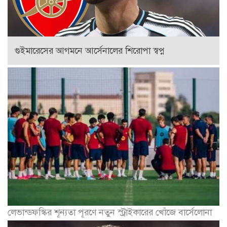
গুইমারেসের আগমনে আর্সেনালের শিরোপা স্বপ্ন
লেভান্ডফস্কির শূন্যতা পূরণে নতুন স্ট্রাইকারের খোঁজে বার্সেলোনা