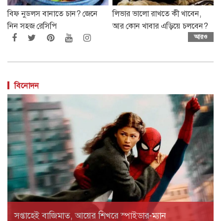
বিফ নুডলস বানাতে চান? জেনে
লিভার ভালো রাখতে কী খাবেন,
নিন সহজ রেসিপি
আর কোন খাবার এড়িয়ে চলবেন?
আরও
বিনোদন
সপ্তাহেই বাজিমাত, আয়ের শিখরে স্পাইডার-ম্যান