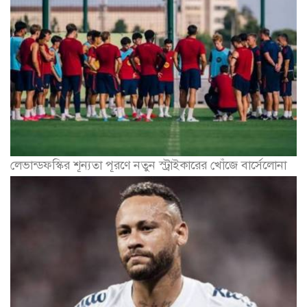
লেভান্ডফস্কির শূন্যতা পূরণে নতুন স্ট্রাইকারের খোঁজে বার্সেলোনা