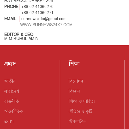
HATIRPOOL DHAKA-1205
PHONE
+88 02 41060270
+88 02 41060271
EMAIL
sunnewsinfo@gmail.com
WWW.SUNNEWS24X7.COM
EDITOR & CEO
M M RUHUL AMIN
প্রচ্ছদ
শিক্ষা
জাতীয়
বিনোদন
সারাদেশ
বিজ্ঞান
রাজনীতি
শিল্প ও সাহিত্য
আন্তর্জাতিক
ঐতিহ্য ও কৃষ্টি
প্রবাস
টেকলাইফ