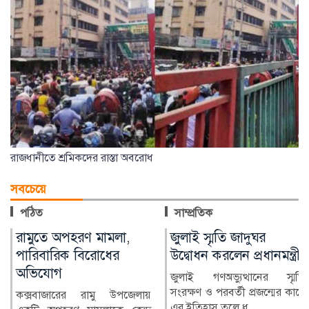
রাজধানীতে শ্রমিকদের রাস্তা অবরোধ
সবচেয়ে
পঠিত
সাম্প্রতিক
জুলাই স্মৃতি জাদুঘর
আল-আকসা দখলের পথে
উদ্বোধন করলেন প্রধানমন্ত্রী
ইসরাইল
জুলাই গণঅভ্যুত্থানের স্মৃতি
জেরুজালেমের পবিত্র আল-আকসা
সংরক্ষণ ও পরবর্তী প্রজন্মের কাছে
মসজিদ ও ডোম অব দ্য রক ঘিরে
এর ইতিহাস তুলে ধ...
পরিস্থিতি উত্তপ্ত হয়ে উ...