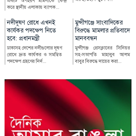
মুন্সীগঞ্জে সাংবাদিকের
নিরাপদ অভিবাসনে
বিরুদ্ধে মামলার প্রতিবাদে
প্রতারণার ঝুঁকি কমে:
মানববন্ধন
জেলা প্রশাসক নুরমহল
আশরাফী
মুন্সীগঞ্জ প্রেসক্লাবের সিনিয়র
সহ-সভাপতি মাহাবুব আলম
নিরাপদ, নিয়মিত ও বিধিসম্মত
বাবুর বিরুদ্ধে দায়ের করা...
অভিবাসনের মাধ্যমে
বিদেশগামী কর্মীদের প্রতারণার
ঝুঁ...