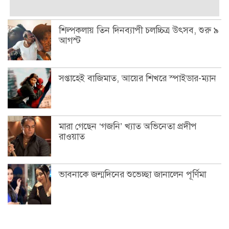
শিল্পকলায় তিন দিনব্যাপী চলচ্চিত্র উৎসব, শুরু ৯
আগস্ট
সপ্তাহেই বাজিমাত, আয়ের শিখরে স্পাইডার-ম্যান
মারা গেছেন ‘গজনি’ খ্যাত অভিনেতা প্রদীপ
রাওয়াত
ভাবনাকে জন্মদিনের শুভেচ্ছা জানালেন পূর্ণিমা