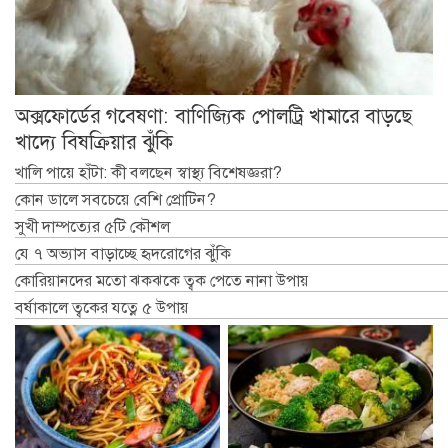
অক্সফোর্ডের গবেষণা: বাণিজ্যিক পোলট্রি খামারে বাড়ছে
খাদ্যে বিষক্রিয়ার ঝুঁকি
খালি পায়ে হাঁটা: কী বলছেন স্বাস্থ্য বিশেষজ্ঞরা?
কোন ডালে সবচেয়ে বেশি প্রোটিন?
সুখী দাম্পত্যের ৫টি কৌশল
যে ৭ অভ্যাস বাড়াচ্ছে হৃদরোগের ঝুঁকি
কোরিয়ানদের মতো ঝকঝকে ত্বক পেতে নানা উপায়
বর্ষাকালে ত্বকের যত্নে ৫ উপায়