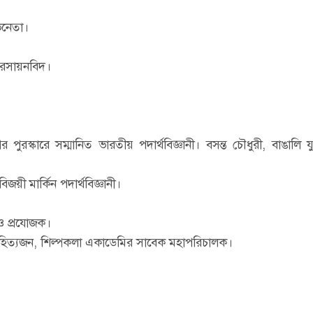
ভিনেতা।
ন রসায়নবিদ।
পুরস্কারে সম্মানিত ভারতীয় পদার্থবিজ্ঞানী। বসন্ত চৌধুরী, বাঙালি যুক
জয়ী মার্কিন পদার্থবিজ্ঞানী।
ও প্রযোজক।
াহিত্যজন, শিল্পকলা একাডেমির সাবেক মহাপরিচালক।