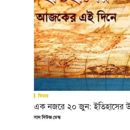
ফিচার
এক নজরে ২০ জুন: ইতিহাসের উল
সান নিউজ ডেস্ক