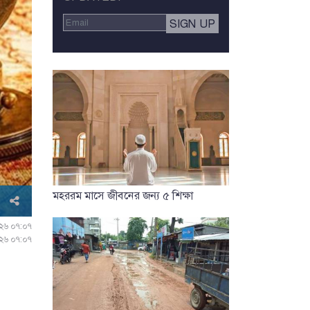
মহররম মাসে জীবনের জন্য ৫ শিক্ষা
০২৬ ০৭:০৭
০২৬ ০৭:০৭