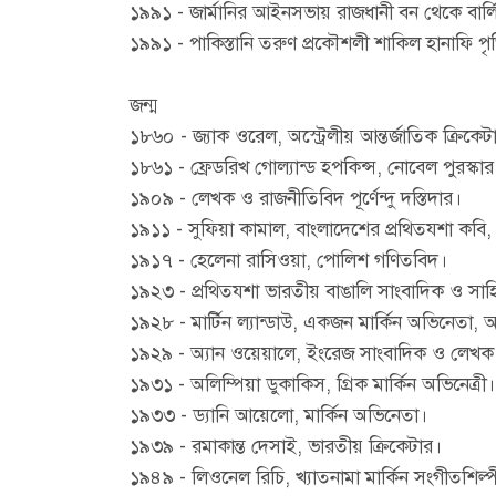
১৯৯১ - জার্মানির আইনসভায় রাজধানী বন থেকে বার্লিন
১৯৯১ - পাকিস্তানি তরুণ প্রকৌশলী শাকিল হানাফি পৃথ
জন্ম
১৮৬০ - জ্যাক ওরেল, অস্ট্রেলীয় আন্তর্জাতিক ক্রিকে
১৮৬১ - ফ্রেডরিখ গোল্যান্ড হপকিন্স, নোবেল পুরস্কার
১৯০৯ - লেখক ও রাজনীতিবিদ পূর্ণেন্দু দস্তিদার।
১৯১১ - সুফিয়া কামাল, বাংলাদেশের প্রথিতযশা কবি
১৯১৭ - হেলেনা রাসিওয়া, পোলিশ গণিতবিদ।
১৯২৩ - প্রথিতযশা ভারতীয় বাঙালি সাংবাদিক ও স
১৯২৮ - মার্টিন ল্যান্ডাউ, একজন মার্কিন অভিনেতা, অ
১৯২৯ - অ্যান ওয়েয়ালে, ইংরেজ সাংবাদিক ও লেখক
১৯৩১ - অলিম্পিয়া ডুকাকিস, গ্রিক মার্কিন অভিনেত্রী।
১৯৩৩ - ড্যানি আয়েলো, মার্কিন অভিনেতা।
১৯৩৯ - রমাকান্ত দেসাই, ভারতীয় ক্রিকেটার।
১৯৪৯ - লিওনেল রিচি, খ্যাতনামা মার্কিন সংগীতশিল্