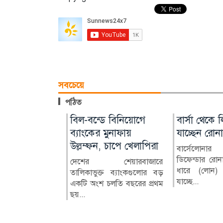
সবচেয়ে
পঠিত
ানো স্ত্রী-
থম এমআরএনএ
সালমান শাহ হত্যা
বিল-বন্ডে বিনিয়োগে
ইসলামী ব্যাংক
বার্সা থেকে লি
িষ্যৎ গড়ার
ফ্লুসিভা’র
মামলা, খলনায়ক ডন
ব্যাংকের মুনাফায়
শরী’আহ সুপা
যাচ্ছেন রোনাল
করল ইঁদুর আর
গ্রেপ্তার
উল্লম্ফন, চাপে খেলাপিরা
কমিটির সভা অন
বার্সেলোনার 
ডিফেন্ডার রোনাল
থমবারের মতো
ঢাকাই চলচ্চিত্রের জনপ্রিয়
দেশের শেয়ারবাজারে
ইসলামী ব্যাংক 
ধারে (লোন) দ
ার আরএনএ
নায়ক সালমান শাহ হত্যা
তালিকাভুক্ত ব্যাংকগুলোর বড়
পিএলসি-এর 
্ত্রী-সন্তানের
যাচ্ছে...
রযুক্তি ব্যবহার
মামলায় খল চরিত্রের
একটি অংশ চলতি বছরের প্রথম
সুপারভাইজরি ক
বপ্নে কষ্ট করে
অভিনেতা ডন...
ছয়...
সভা ৯ আগস...
 জমি...