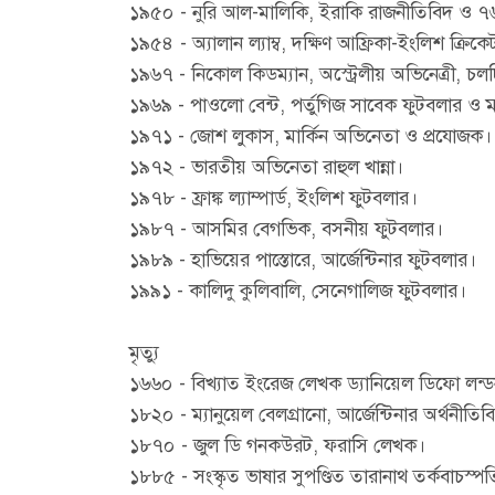
১৯৫০ - নুরি আল-মালিকি, ইরাকি রাজনীতিবিদ ও ৭৬তম 
১৯৫৪ - অ্যালান ল্যাম্ব, দক্ষিণ আফ্রিকা-ইংলিশ ক্রিকে
১৯৬৭ - নিকোল কিডম্যান, অস্ট্রেলীয় অভিনেত্রী, চলচ্
১৯৬৯ - পাওলো বেন্ট, পর্তুগিজ সাবেক ফুটবলার ও ম
১৯৭১ - জোশ লুকাস, মার্কিন অভিনেতা ও প্রযোজক।
১৯৭২ - ভারতীয় অভিনেতা রাহুল খান্না।
১৯৭৮ - ফ্রাঙ্ক ল্যাম্পার্ড, ইংলিশ ফুটবলার।
১৯৮৭ - আসমির বেগভিক, বসনীয় ফুটবলার।
১৯৮৯ - হাভিয়ের পাস্তোরে, আর্জেন্টিনার ফুটবলার।
১৯৯১ - কালিদু কুলিবালি, সেনেগালিজ ফুটবলার।
মৃত্যু
১৬৬০ - বিখ্যাত ইংরেজ লেখক ড্যানিয়েল ডিফো লন্
১৮২০ - ম্যানুয়েল বেলগ্রানো, আর্জেন্টিনার অর্থনীত
১৮৭০ - জুল ডি গনকউরট, ফরাসি লেখক।
১৮৮৫ - সংস্কৃত ভাষার সুপণ্ডিত তারানাথ তর্কবাচস্প