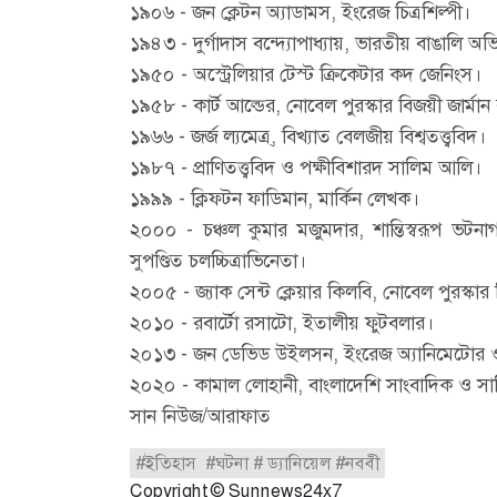
১৯০৬ - জন ক্লেটন অ্যাডামস, ইংরেজ চিত্রশিল্পী।
১৯৪৩ - দুর্গাদাস বন্দ্যোপাধ্যায়, ভারতীয় বাঙালি অ
১৯৫০ - অস্ট্রেলিয়ার টেস্ট ক্রিকেটার কদ জেনিংস।
১৯৫৮ - কার্ট আল্ডের, নোবেল পুরস্কার বিজয়ী জার্মা
১৯৬৬ - জর্জ ল্যমেত্র্‌, বিখ্যাত বেলজীয় বিশ্বতত্ত্ববিদ।
১৯৮৭ - প্রাণিতত্ত্ববিদ ও পক্ষীবিশারদ সালিম আলি।
১৯৯৯ - ক্লিফটন ফাডিমান, মার্কিন লেখক।
২০০০ - চঞ্চল কুমার মজুমদার, শান্তিস্বরূপ ভটনাগর 
সুপণ্ডিত চলচ্চিত্রাভিনেতা।
২০০৫ - জ্যাক সেন্ট ক্লেয়ার কিলবি, নোবেল পুরস্কার বি
২০১০ - রবার্টো রসাটো, ইতালীয় ফুটবলার।
২০১৩ - জন ডেভিড উইলসন, ইংরেজ অ্যানিমেটোর 
২০২০ - কামাল লোহানী, বাংলাদেশি সাংবাদিক ও স
সান নিউজ/আরাফাত
#ইতিহাস #ঘটনা # ড্যানিয়েল #নববী
Copyright © Sunnews24x7