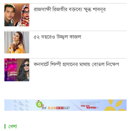
রাজসাক্ষী রিজভীর বক্তব্যে ক্ষুব্ধ শাবনূর
৫২ বছরেও উজ্জ্বল কাজল
কনসার্টে শিল্পী হাসানের মাথায় বোতল নিক্ষেপ
খেলা