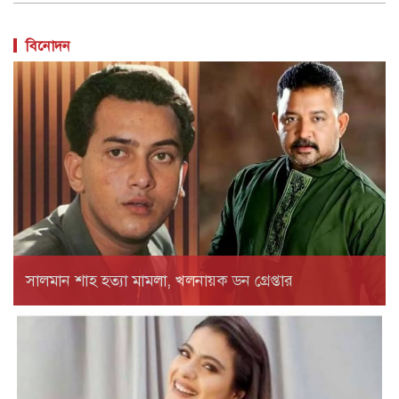
বিনোদন
সালমান শাহ হত্যা মামলা, খলনায়ক ডন গ্রেপ্তার