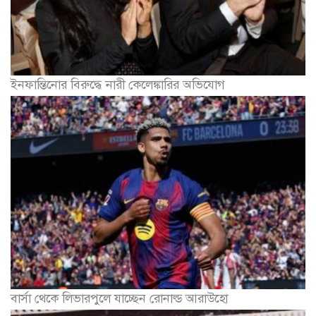
ইনফান্তিনোর বিরুদ্ধে নারী কেলেঙ্কারির অভিযোগ
বার্সা থেকে লিভারপুলে যাচ্ছেন রোনাল্ড আরাউহো