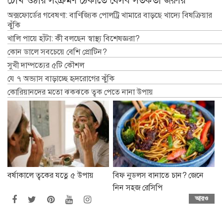
চোখ ওঠার সংক্রমণ ঠেকাতে যেসব সতর্কতা জরুরি
অক্সফোর্ডের গবেষণা: বাণিজ্যিক পোলট্রি খামারে বাড়ছে খাদ্যে বিষক্রিয়ার
ঝুঁকি
খালি পায়ে হাঁটা: কী বলছেন স্বাস্থ্য বিশেষজ্ঞরা?
কোন ডালে সবচেয়ে বেশি প্রোটিন?
সুখী দাম্পত্যের ৫টি কৌশল
যে ৭ অভ্যাস বাড়াচ্ছে হৃদরোগের ঝুঁকি
কোরিয়ানদের মতো ঝকঝকে ত্বক পেতে নানা উপায়
বর্ষাকালে ত্বকের যত্নে ৫ উপায়
বিফ নুডলস বানাতে চান? জেনে
নিন সহজ রেসিপি
আরও