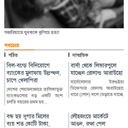
গজারিয়াতে যুবককে কুপিয়ে হত্যা
সবচেয়ে
পঠিত
সাম্প্রতিক
বার্সা থেকে লিভারপুলে
হাসিনার পালানোর কারণ
যাচ্ছেন রোনাল্ড আরাউহো
জানালেন তথ্যমন্ত্রী
বার্সেলোনার উরুগুইয়ান
জনগণের আকাঙ্ক্ষা বুঝতে ব্যর্থ
ডিফেন্ডার রোনাল্ড আরাউহোকে
হয়ে রাষ্ট্রীয় ক্ষমতাকে অপ্রতিরোধ্য
ধারে (লোন) দলে ভেড়াতে যাচ্ছে...
মনে করাই শাস...
লৌহজংয়ে মার্কেটে
শেখ হাসিনার বক্তব্যে
আগুন, রক্ষা পেল
ফের অস্বস্তি,