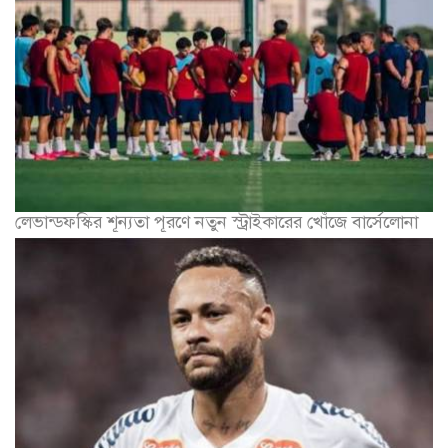
লেভান্ডফস্কির শূন্যতা পূরণে নতুন স্ট্রাইকারের খোঁজে বার্সেলোনা