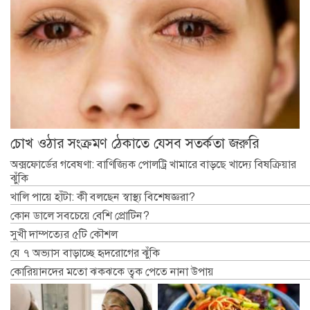
চোখ ওঠার সংক্রমণ ঠেকাতে যেসব সতর্কতা জরুরি
অক্সফোর্ডের গবেষণা: বাণিজ্যিক পোলট্রি খামারে বাড়ছে খাদ্যে বিষক্রিয়ার
ঝুঁকি
খালি পায়ে হাঁটা: কী বলছেন স্বাস্থ্য বিশেষজ্ঞরা?
কোন ডালে সবচেয়ে বেশি প্রোটিন?
সুখী দাম্পত্যের ৫টি কৌশল
যে ৭ অভ্যাস বাড়াচ্ছে হৃদরোগের ঝুঁকি
কোরিয়ানদের মতো ঝকঝকে ত্বক পেতে নানা উপায়