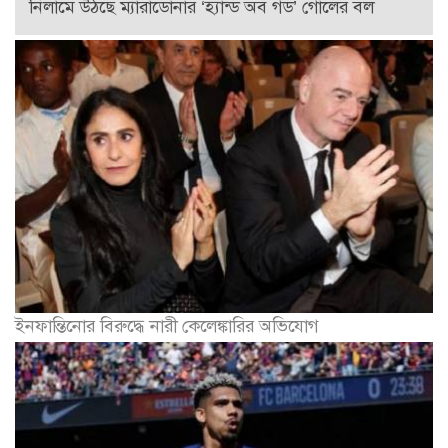
নিলামে উঠছে ম্যারাডোনার ‘হ্যান্ড অব গড’ গোলের বল
ইনফান্তিনোর বিরুদ্ধে নারী কেলেঙ্কারির অভিযোগ