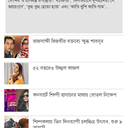
সৌন্দর্য ও প্রাণবন্ত উপস্থিতি। ‘বাজিগর’, ‘দিলওয়ালে দুলহানিয়া লে
জায়েংগে’, ‘কুছ কুছ হোতা হ্যায়’ এবং ‘কাভি খুশি কাভি গাম’...
রাজসাক্ষী রিজভীর বক্তব্যে ক্ষুব্ধ শাবনূর
৫২ বছরেও উজ্জ্বল কাজল
কনসার্টে শিল্পী হাসানের মাথায় বোতল নিক্ষেপ
শিল্পকলায় তিন দিনব্যাপী চলচ্চিত্র উৎসব, শুরু ৯
আগস্ট