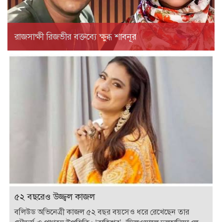
রাজসাক্ষী রিজভীর বক্তব্যে ক্ষুব্ধ শাবনূর
৫২ বছরেও উজ্জ্বল কাজল
বলিউড অভিনেত্রী কাজল ৫২ বছর বয়সেও ধরে রেখেছেন তার