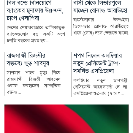
বার্সা থেকে লিভারপুলে
চিকিৎসক নিরাপদ
যাচ্ছেন রোনাল্ড আরাউহো
থাকলেই বদলাবে
স্বাস্থ্যসেবার চিত্র
বার্সেলোনার উরুগুইয়ান
ডিফেন্ডার রোনাল্ড আরাউহোকে
বাংলাদেশের স্বাস্থ্য খাতে গত
ধারে (লোন) দলে ভেড়াতে যাচ্ছে...
কয়েক দশকে উল্লেখযোগ্য
অগ্রগতি হয়েছে। মাতৃ ও শি...
শপথ নিলেন কলম্বিয়ার
নিলামে উঠছে
নতুন প্রেসিডেন্ট ট্রাম্প-
ম্যারাডোনার ‘হ্যান্ড অব
সমর্থিত এসপ্রিয়েলা
গড’ গোলের বল
কলম্বিয়ার নতুন ডানপন্থী
ফুটবল ইতিহাসের অন্যতম
প্রেসিডেন্ট আবেলার্দো দে লা
আলোচিত মুহূর্তের সাক্ষী হতে
এসপ্রিয়েলা শুক্রবার (৭ আগ...
যাচ্ছে একটি বল। ১৯৮৬
বিশ্বক...