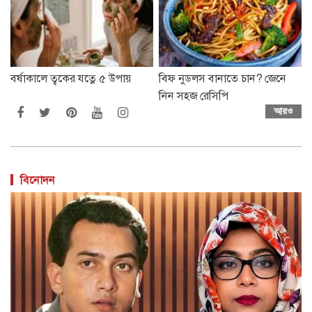
বর্ষাকালে ত্বকের যত্নে ৫ উপায়
বিফ নুডলস বানাতে চান? জেনে
নিন সহজ রেসিপি
আরও
বিনোদন