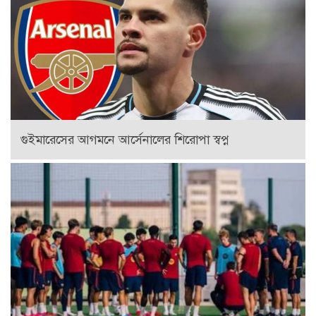
গুইমারেসের আগমনে আর্সেনালের শিরোপা স্বপ্ন