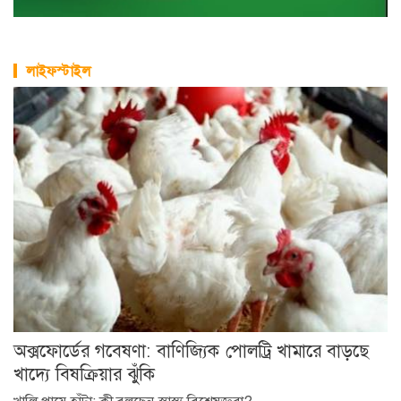
লাইফস্টাইল
অক্সফোর্ডের গবেষণা: বাণিজ্যিক পোলট্রি খামারে বাড়ছে
খাদ্যে বিষক্রিয়ার ঝুঁকি