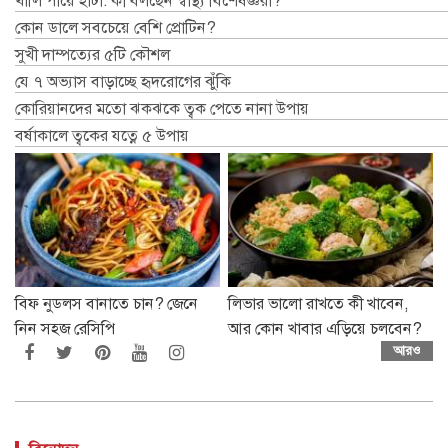
খালি পায়ে হাঁটা: কী বলছেন স্বাস্থ্য বিশেষজ্ঞরা?
কোন ডালে সবচেয়ে বেশি প্রোটিন?
সুখী দাম্পত্যের ৫টি কৌশল
যে ৭ অভ্যাস বাড়াচ্ছে হৃদরোগের ঝুঁকি
কোরিয়ানদের মতো ঝকঝকে ত্বক পেতে নানা উপায়
বর্ষাকালে ত্বকের যত্নে ৫ উপায়
বিফ নুডলস বানাতে চান? জেনে
লিভার ভালো রাখতে কী খাবেন,
নিন সহজ রেসিপি
আর কোন খাবার এড়িয়ে চলবেন?
আরও