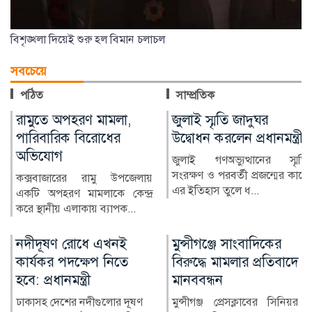
বিশৃঙ্খলা দিয়েই শুরু হল বিমান চলাচল
সবচেয়ে
পঠিত
সাম্প্রতিক
জুলাই স্মৃতি জাদুঘর
আল-আকসা দখলের পথে
উদ্বোধন করলেন প্রধানমন্ত্রী
ইসরাইল
জুলাই গণঅভ্যুত্থানের স্মৃতি
জেরুজালেমের পবিত্র আল-আকসা
সংরক্ষণ ও পরবর্তী প্রজন্মের কাছে
মসজিদ ও ডোম অব দ্য রক ঘিরে
এর ইতিহাস তুলে ধ...
পরিস্থিতি উত্তপ্ত হয়ে উ...
মুন্সীগঞ্জে সাংবাদিকের
নিরাপদ অভিবাসনে
বিরুদ্ধে মামলার প্রতিবাদে
প্রতারণার ঝুঁকি কমে:
মানববন্ধন
জেলা প্রশাসক নুরমহল
আশরাফী
মুন্সীগঞ্জ প্রেসক্লাবের সিনিয়র