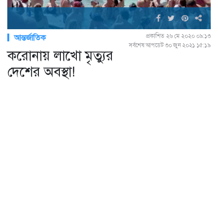
প্রকাশিত ২৬ মে ২০২০ ০৯:১৩
আন্তর্জাতিক
সর্বশেষ আপডেট ৩০ জুন ২০২১ ১৫:১৯
করোনায় লাখো মৃত্যুর
দেশের অবস্থা!