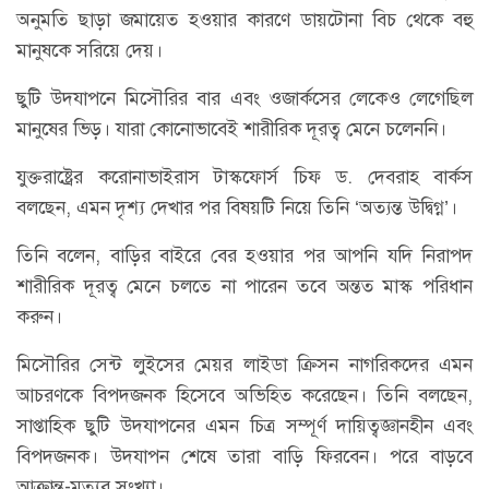
অনুমতি ছাড়া জমায়েত হওয়ার কারণে ডায়টোনা বিচ থেকে বহু
মানুষকে সরিয়ে দেয়।
ছুটি উদযাপনে মিসৌরির বার এবং ওজার্কসের লেকেও লেগেছিল
মানুষের ভিড়। যারা কোনোভাবেই শারীরিক দূরত্ব মেনে চলেননি।
যুক্তরাষ্ট্রের করোনাভাইরাস টাস্কফোর্স চিফ ড. দেবরাহ বার্কস
বলছেন, এমন দৃশ্য দেখার পর বিষয়টি নিয়ে তিনি ‘অত্যন্ত উদ্বিগ্ন’।
তিনি বলেন, বাড়ির বাইরে বের হওয়ার পর আপনি যদি নিরাপদ
শারীরিক দূরত্ব মেনে চলতে না পারেন তবে অন্তত মাস্ক পরিধান
করুন।
মিসৌরির সেন্ট লুইসের মেয়র লাইডা ক্রিসন নাগরিকদের এমন
আচরণকে বিপদজনক হিসেবে অভিহিত করেছেন। তিনি বলছেন,
সাপ্তাহিক ছুটি উদযাপনের এমন চিত্র সম্পূর্ণ দায়িত্বজ্ঞানহীন এবং
বিপদজনক। উদযাপন শেষে তারা বাড়ি ফিরবেন। পরে বাড়বে
আক্রান্ত-মৃত্যুর সংখ্যা।