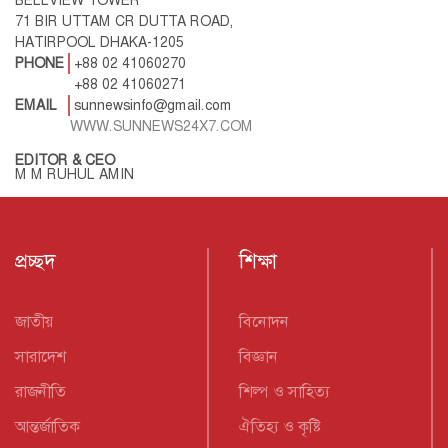
BELLVIEW TOWER
71 BIR UTTAM CR DUTTA ROAD,
HATIRPOOL DHAKA-1205
PHONE
+88 02 41060270
+88 02 41060271
EMAIL
sunnewsinfo@gmail.com
WWW.SUNNEWS24X7.COM
EDITOR & CEO
M M RUHUL AMIN
প্রচ্ছদ
শিক্ষা
জাতীয়
বিনোদন
সারাদেশ
বিজ্ঞান
রাজনীতি
শিল্প ও সাহিত্য
আন্তর্জাতিক
ঐতিহ্য ও কৃষ্টি