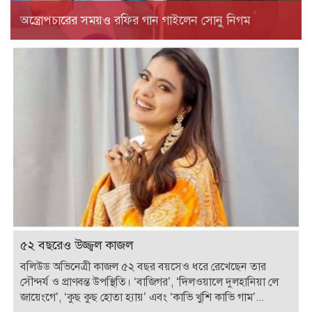
অস্ত্রোপচারের সময়ও রফির গান গাইলেন সোনু নিগম
৫২ বছরেও উজ্জ্বল কাজল
বলিউড অভিনেত্রী কাজল ৫২ বছর বয়সেও ধরে রেখেছেন তার
সৌন্দর্য ও প্রাণবন্ত উপস্থিতি। ‘বাজিগর’, ‘দিলওয়ালে দুলহানিয়া লে
জায়েংগে’, ‘কুছ কুছ হোতা হ্যায়’ এবং ‘কাভি খুশি কাভি গাম’...