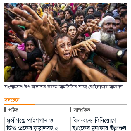
বাংলাদেশে উপ-আদালত করতে আইসিসি'র কাছে রোহিঙ্গাদের আবেদন
সবচেয়ে
পঠিত
সাম্প্রতিক
বিল-বন্ডে বিনিয়োগে
বার্সা থেকে লিভারপুলে
ব্যাংকের মুনাফায় উল্লম্ফন,
যাচ্ছেন রোনাল্ড আরাউহো