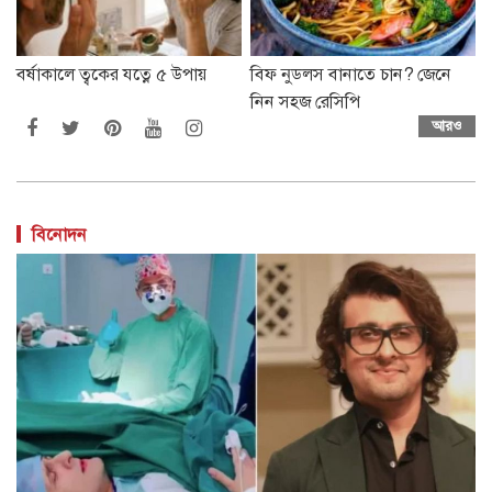
বর্ষাকালে ত্বকের যত্নে ৫ উপায়
বিফ নুডলস বানাতে চান? জেনে
নিন সহজ রেসিপি
আরও
বিনোদন