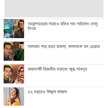
অস্ত্রোপচারের সময়ও রফির গান গাইলেন সোনু
নিগম
সালমান শাহ হত্যা মামলা, খলনায়ক ডন গ্রেপ্তার
রাজসাক্ষী রিজভীর বক্তব্যে ক্ষুব্ধ শাবনূর
৫২ বছরেও উজ্জ্বল কাজল