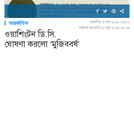
প্রকাশিত ৩ মার্চ ২০২০ ০৬:৪৯
আন্তর্জাতিক
সর্বশেষ আপডেট ৩০ জুন ২০২১ ১৫:০৯
ওয়াশিংটন ডি.সি.
ঘোষণা করলো ‘মুজিববর্ষ’