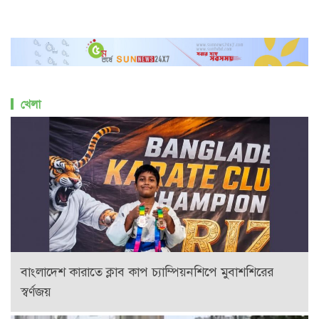
খেলা
বাংলাদেশ কারাতে ক্লাব কাপ চ্যাম্পিয়নশিপে মুবাশশিরের
স্বর্ণজয়