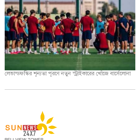
লেভান্ডফস্কির শূন্যতা পূরণে নতুন স্ট্রাইকারের খোঁজে বার্সেলোনা