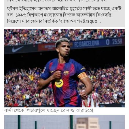
ফুটবল ইতিহাসের অন্যতম আলোচিত মুহূর্তের সাক্ষী হতে যাচ্ছে একটি
বল। ১৯৮৬ বিশ্বকাপে ইংল্যান্ডের বিপক্ষে আর্জেন্টাইন কিংবদন্তি
দিয়েগো ম্যারাডোনার বিতর্কিত ‘হ্যান্ড অব গড&rsquo...
বার্সা থেকে লিভারপুলে যাচ্ছেন রোনাল্ড আরাউহো