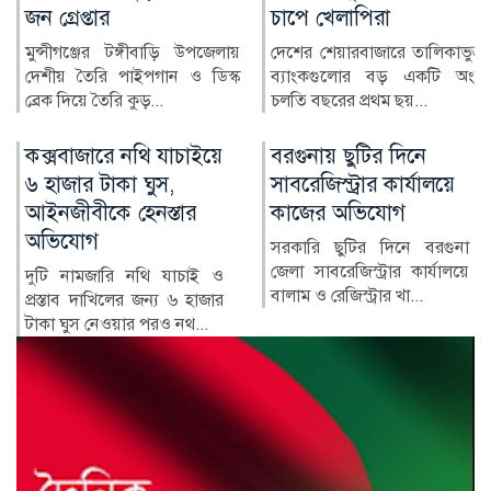
চাপে খেলাপিরা
বার্সেলোনার উরুগুইয়ান
ডিফেন্ডার রোনাল্ড আরাউহোকে
দেশের শেয়ারবাজারে তালিকাভুক্ত
ধারে (লোন) দলে ভেড়াতে যাচ্ছে...
ব্যাংকগুলোর বড় একটি অংশ
চলতি বছরের প্রথম ছয়...
বরগুনায় ছুটির দিনে
জলবায়ু পরিবর্তনে
সাবরেজিস্ট্রার কার্যালয়ে
সবচেয়ে ঝুঁকিতে
কাজের অভিযোগ
উপকূলীয় অঞ্চল:
তথ্যমন্ত্রী
সরকারি ছুটির দিনে বরগুনা
জেলা সাবরেজিস্ট্রার কার্যালয়ে
জলবায়ু পরিবর্তনের কারণে
বালাম ও রেজিস্ট্রার খা...
বাংলাদেশ ক্রমেই ঝুঁকিপূর্ণ হয়ে
উঠছে এবং দেশের উপকূলীয়...