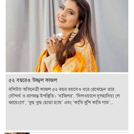
৫২ বছরেও উজ্জ্বল কাজল
বলিউড অভিনেত্রী কাজল ৫২ বছর বয়সেও ধরে রেখেছেন তার
সৌন্দর্য ও প্রাণবন্ত উপস্থিতি। ‘বাজিগর’, ‘দিলওয়ালে দুলহানিয়া লে
জায়েংগে’, ‘কুছ কুছ হোতা হ্যায়’ এবং ‘কাভি খুশি কাভি গাম’...