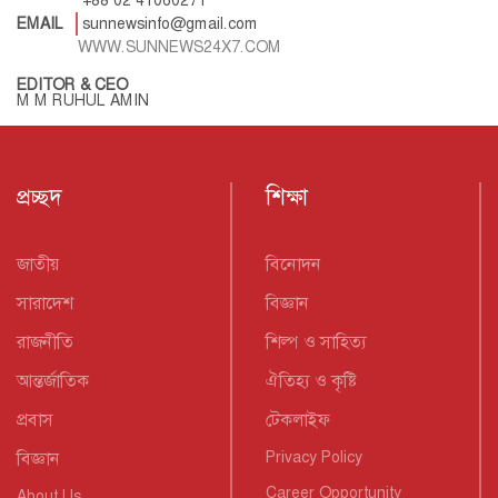
+88 02 41060271
EMAIL
sunnewsinfo@gmail.com
WWW.SUNNEWS24X7.COM
EDITOR & CEO
M M RUHUL AMIN
প্রচ্ছদ
শিক্ষা
জাতীয়
বিনোদন
সারাদেশ
বিজ্ঞান
রাজনীতি
শিল্প ও সাহিত্য
আন্তর্জাতিক
ঐতিহ্য ও কৃষ্টি
প্রবাস
টেকলাইফ
বিজ্ঞান
Privacy Policy
Career Opportunity
About Us