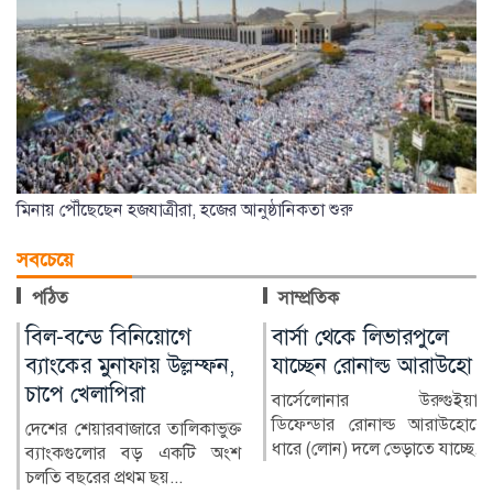
মিনায় পৌঁছেছেন হজযাত্রীরা, হজের আনুষ্ঠানিকতা শুরু
সবচেয়ে
পঠিত
সাম্প্রতিক
বার্সা থেকে লিভারপুলে
হাসিনার পালানোর কারণ
যাচ্ছেন রোনাল্ড আরাউহো
জানালেন তথ্যমন্ত্রী
বার্সেলোনার উরুগুইয়ান
জনগণের আকাঙ্ক্ষা বুঝতে ব্যর্থ
ডিফেন্ডার রোনাল্ড আরাউহোকে
হয়ে রাষ্ট্রীয় ক্ষমতাকে অপ্রতিরোধ্য
ধারে (লোন) দলে ভেড়াতে যাচ্ছে...
মনে করাই শাস...