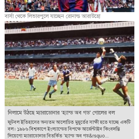
বার্সা থেকে লিভারপুলে যাচ্ছেন রোনাল্ড আরাউহো
নিলামে উঠছে ম্যারাডোনার ‘হ্যান্ড অব গড’ গোলের বল
ফুটবল ইতিহাসের অন্যতম আলোচিত মুহূর্তের সাক্ষী হতে যাচ্ছে একটি
বল। ১৯৮৬ বিশ্বকাপে ইংল্যান্ডের বিপক্ষে আর্জেন্টাইন কিংবদন্তি
দিয়েগো ম্যারাডোনার বিতর্কিত ‘হ্যান্ড অব গড&rsquo...