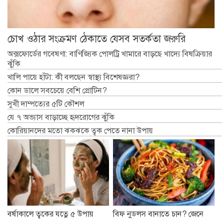
চোখ ওঠার সংক্রমণ ঠেকাতে যেসব সতর্কতা জরুরি
অক্সফোর্ডের গবেষণা: বাণিজ্যিক পোলট্রি খামারে বাড়ছে খাদ্যে বিষক্রিয়ার
ঝুঁকি
খালি পায়ে হাঁটা: কী বলছেন স্বাস্থ্য বিশেষজ্ঞরা?
কোন ডালে সবচেয়ে বেশি প্রোটিন?
সুখী দাম্পত্যের ৫টি কৌশল
যে ৭ অভ্যাস বাড়াচ্ছে হৃদরোগের ঝুঁকি
কোরিয়ানদের মতো ঝকঝকে ত্বক পেতে নানা উপায়
বর্ষাকালে ত্বকের যত্নে ৫ উপায়
বিফ নুডলস বানাতে চান? জেনে