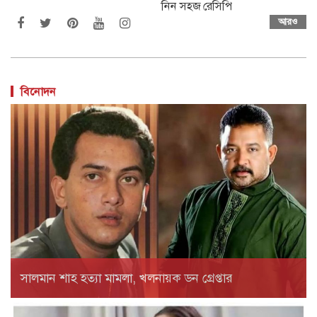
নিন সহজ রেসিপি
আরও
বিনোদন
সালমান শাহ হত্যা মামলা, খলনায়ক ডন গ্রেপ্তার