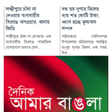
বন্ধ ছয় সুগার মিলের
লৌহজংয়ে মার্কেটে
ব্যয় শত কোটি টাকা,
আগুন, রক্ষা পেল
ধ্বংস হচ্ছে মূল্যবান
হাসপাতাল-ব্যাংক
সম্পদ
মুন্সীগঞ্জের লৌহজংয়ে একটি
মার্কেটে অগ্নিকাণ্ডের ঘটনা
গাইবান্ধার গোবিন্দগঞ্জ
ঘটেছে। ফায়ার সার্ভিসের দ...
উপজেলার মহিমাগঞ্জে অবস্থিত
রংপুর সুগার মিলস এক সময়
উত্...