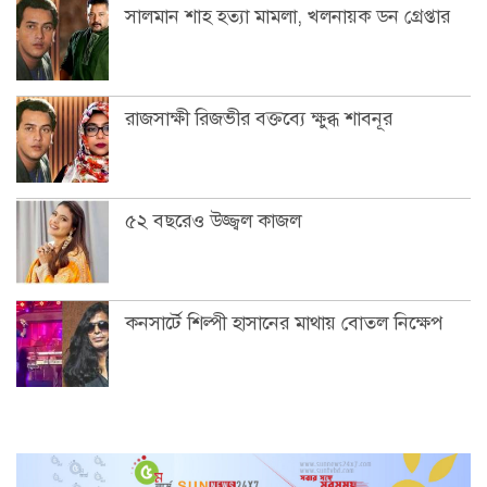
সালমান শাহ হত্যা মামলা, খলনায়ক ডন গ্রেপ্তার
রাজসাক্ষী রিজভীর বক্তব্যে ক্ষুব্ধ শাবনূর
৫২ বছরেও উজ্জ্বল কাজল
কনসার্টে শিল্পী হাসানের মাথায় বোতল নিক্ষেপ