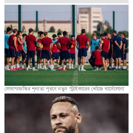
লেভান্ডফস্কির শূন্যতা পূরণে নতুন স্ট্রাইকারের খোঁজে বার্সেলোনা