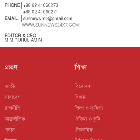
PHONE
+88 02 41060270
+88 02 41060271
EMAIL
sunnewsinfo@gmail.com
WWW.SUNNEWS24X7.COM
EDITOR & CEO
M M RUHUL AMIN
প্রচ্ছদ
শিক্ষা
জাতীয়
বিনোদন
সারাদেশ
বিজ্ঞান
রাজনীতি
শিল্প ও সাহিত্য
আন্তর্জাতিক
ঐতিহ্য ও কৃষ্টি
প্রবাস
টেকলাইফ