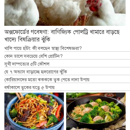
অক্সফোর্ডের গবেষণা: বাণিজ্যিক পোলট্রি খামারে বাড়ছে
খাদ্যে বিষক্রিয়ার ঝুঁকি
খালি পায়ে হাঁটা: কী বলছেন স্বাস্থ্য বিশেষজ্ঞরা?
কোন ডালে সবচেয়ে বেশি প্রোটিন?
সুখী দাম্পত্যের ৫টি কৌশল
যে ৭ অভ্যাস বাড়াচ্ছে হৃদরোগের ঝুঁকি
কোরিয়ানদের মতো ঝকঝকে ত্বক পেতে নানা উপায়
বর্ষাকালে ত্বকের যত্নে ৫ উপায়