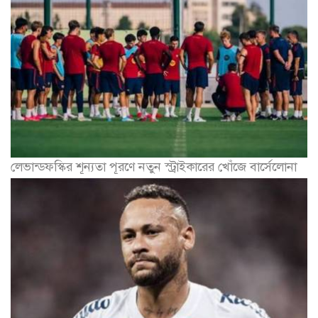
লেভান্ডফস্কির শূন্যতা পূরণে নতুন স্ট্রাইকারের খোঁজে বার্সেলোনা