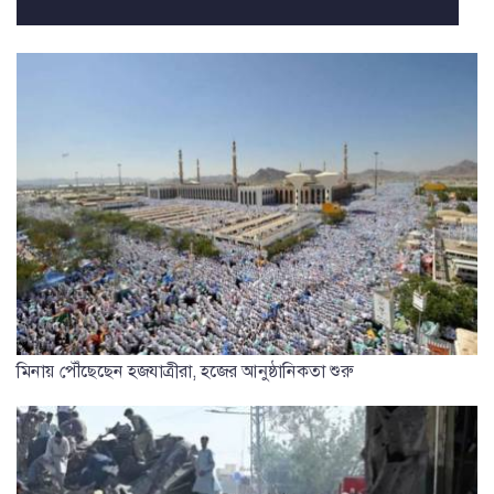
মিনায় পৌঁছেছেন হজযাত্রীরা, হজের আনুষ্ঠানিকতা শুরু