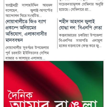
সচেতনতামূলক সেমিনার অনুষ্ঠিত
কুষ্টিয়ার মিরপুর উপজেলার সাবেক
হয়েছে। সেমিনারে প্রা...
নির্বাহী কর্মকর্তা (ইউএনও)
নাজমুল ইসলামের বিরু...
শহীদ আহসান জুলাই
হাসিনা দিল্লিতে,
যোদ্ধা নন: বিএনপি নেতা
পরিবারের অন্য সদস্যরা
কে কোথায়?
কক্সবাজারের চকরিয়া উপজেলা
বিএনপির সভাপতি এনামুল
সাবেক প্রধানমন্ত্রী শেখ হাসিনার
হকের বক্তব্যকে কেন্দ্র করে জু...
সরকারের পতনের পর তাঁর
পরিবারের সদস্য ও ঘনিষ্ঠ...