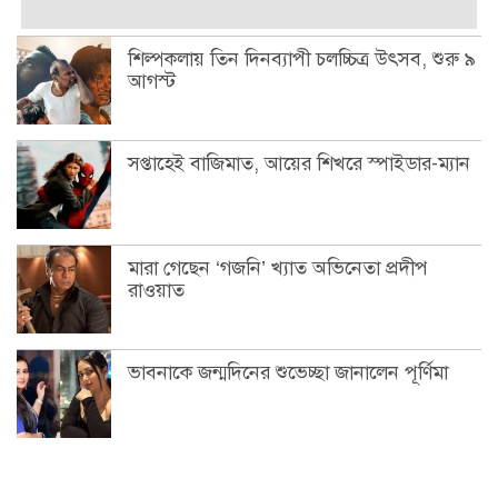
শিল্পকলায় তিন দিনব্যাপী চলচ্চিত্র উৎসব, শুরু ৯
আগস্ট
সপ্তাহেই বাজিমাত, আয়ের শিখরে স্পাইডার-ম্যান
মারা গেছেন ‘গজনি’ খ্যাত অভিনেতা প্রদীপ
রাওয়াত
ভাবনাকে জন্মদিনের শুভেচ্ছা জানালেন পূর্ণিমা