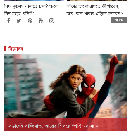
বিফ নুডলস বানাতে চান? জেনে
লিভার ভালো রাখতে কী খাবেন,
নিন সহজ রেসিপি
আর কোন খাবার এড়িয়ে চলবেন?
আরও
বিনোদন
সপ্তাহেই বাজিমাত, আয়ের শিখরে স্পাইডার-ম্যান