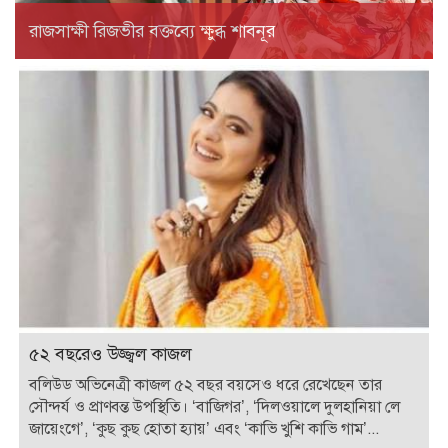
রাজসাক্ষী রিজভীর বক্তব্যে ক্ষুব্ধ শাবনূর
৫২ বছরেও উজ্জ্বল কাজল
বলিউড অভিনেত্রী কাজল ৫২ বছর বয়সেও ধরে রেখেছেন তার
সৌন্দর্য ও প্রাণবন্ত উপস্থিতি। ‘বাজিগর’, ‘দিলওয়ালে দুলহানিয়া লে
জায়েংগে’, ‘কুছ কুছ হোতা হ্যায়’ এবং ‘কাভি খুশি কাভি গাম’...