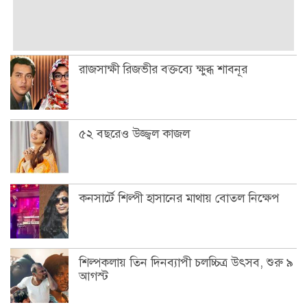
রাজসাক্ষী রিজভীর বক্তব্যে ক্ষুব্ধ শাবনূর
৫২ বছরেও উজ্জ্বল কাজল
কনসার্টে শিল্পী হাসানের মাথায় বোতল নিক্ষেপ
শিল্পকলায় তিন দিনব্যাপী চলচ্চিত্র উৎসব, শুরু ৯
আগস্ট