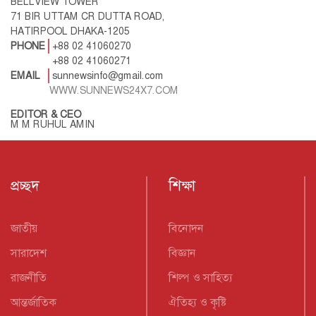
BELLVIEW TOWER
71 BIR UTTAM CR DUTTA ROAD,
HATIRPOOL DHAKA-1205
PHONE
+88 02 41060270
+88 02 41060271
EMAIL
sunnewsinfo@gmail.com
WWW.SUNNEWS24X7.COM
EDITOR & CEO
M M RUHUL AMIN
প্রচ্ছদ
শিক্ষা
জাতীয়
বিনোদন
সারাদেশ
বিজ্ঞান
রাজনীতি
শিল্প ও সাহিত্য
আন্তর্জাতিক
ঐতিহ্য ও কৃষ্টি