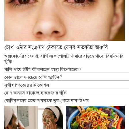
চোখ ওঠার সংক্রমণ ঠেকাতে যেসব সতর্কতা জরুরি
অক্সফোর্ডের গবেষণা: বাণিজ্যিক পোলট্রি খামারে বাড়ছে খাদ্যে বিষক্রিয়ার
ঝুঁকি
খালি পায়ে হাঁটা: কী বলছেন স্বাস্থ্য বিশেষজ্ঞরা?
কোন ডালে সবচেয়ে বেশি প্রোটিন?
সুখী দাম্পত্যের ৫টি কৌশল
যে ৭ অভ্যাস বাড়াচ্ছে হৃদরোগের ঝুঁকি
কোরিয়ানদের মতো ঝকঝকে ত্বক পেতে নানা উপায়