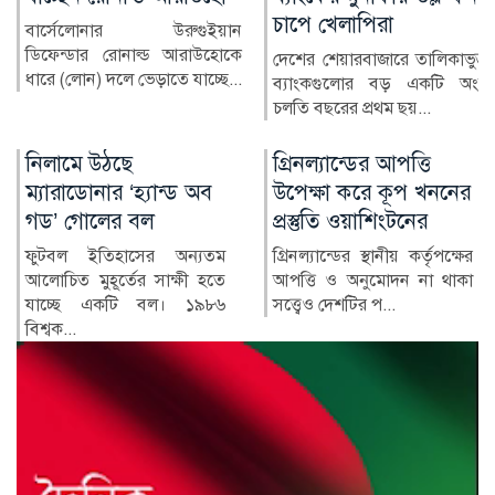
চাপে খেলাপিরা
অস্ট্রেলিয়ার বিপক্ষে দুই টেস্টের
সিরিজ শুরুর আগে প্রস্তুতি ম্যাচে
দেশের শেয়ারবাজারে তালিকাভুক্ত
বড় ধাক্কা খ...
ব্যাংকগুলোর বড় একটি অংশ
চলতি বছরের প্রথম ছয়...
গ্রিনল্যান্ডের আপত্তি
রাশিয়া-ইউক্রেন
উপেক্ষা করে কূপ খননের
পাল্টাপাল্টি হামলায়
প্রস্তুতি ওয়াশিংটনের
নিহত ৩, আহত ১০
গ্রিনল্যান্ডের স্থানীয় কর্তৃপক্ষের
রাশিয়া ও ইউক্রেনের মধ্যে
আপত্তি ও অনুমোদন না থাকা
শনিবার রাতভর পাল্টাপাল্টি
সত্ত্বেও দেশটির প...
হামলায় অন্তত তিনজন নিহত
ও...