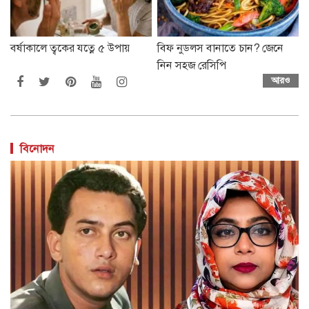
বর্ষাকালে ত্বকের যত্নে ৫ উপায়
বিফ নুডলস বানাতে চান? জেনে
নিন সহজ রেসিপি
আরও
বিনোদন