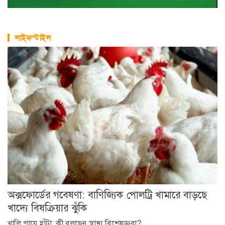
লাইফস্টাইল
অক্সফোর্ডের গবেষণা: বাণিজ্যিক পোলট্রি খামারে বাড়ছে
খাদ্যে বিষক্রিয়ার ঝুঁকি
খালি পায়ে হাঁটা: কী বলছেন স্বাস্থ্য বিশেষজ্ঞরা?