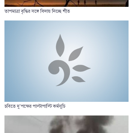
তাপমাত্রা বৃদ্ধির সঙ্গে বিদায় নিচ্ছে শীত
চবিতে দু’পক্ষের পাল্টাপাল্টি কর্মসূচি