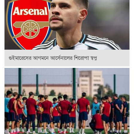
গুইমারেসের আগমনে আর্সেনালের শিরোপা স্বপ্ন