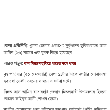
জেলা প্রতিনিধি:
খুলনা জেলায় প্রকাশ্যে দুর্বৃত্তদের ছুরিকাঘাতে আল
আমিন (২৬) নামের এক যুবক নিহত হয়েছেন।
আরও পড়ুন:
বাস নিয়ন্ত্রণ হারিয়ে গাছের সঙ্গে ধাক্কা
বৃহস্পতিবার (২০ ফেব্রুয়ারি) বেলা ১১টার দিকে নগরীর সোনাডাঙ্গা
২২তলা ডেল্টা ভবনের সামনে এ ঘটনা ঘটে।
নিহত আল আমিন বাগেরহাট জেলার চিতলমারী উপজেলার হিজলা
গ্ৰামের আইয়ুব আলী শেখের ছেলে।
নগরীর সোনাডাঙ্গা থানা পুলিশের ভারপ্রাপ্ত কর্মকর্তা (ওসি) শফিকুল