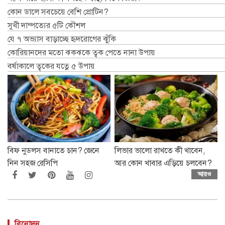
কোন ডালে সবচেয়ে বেশি প্রোটিন?
সুখী দাম্পত্যের ৫টি কৌশল
যে ৭ অভ্যাস বাড়াচ্ছে হৃদরোগের ঝুঁকি
কোরিয়ানদের মতো ঝকঝকে ত্বক পেতে নানা উপায়
বর্ষাকালে ত্বকের যত্নে ৫ উপায়
বিফ নুডলস বানাতে চান? জেনে
লিভার ভালো রাখতে কী খাবেন,
নিন সহজ রেসিপি
আর কোন খাবার এড়িয়ে চলবেন?
আরও
বিনোদন