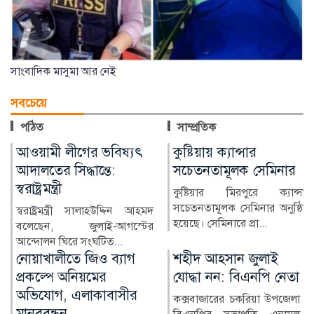
সাংবাদিক মাসুমা আর নেই
সবচেয়ে
পঠিত
সাম্প্রতিক
কুষ্টিয়ায় ক্যান্সার
লাখ টাকার ফল-নাস্তা নিয়ে
সচেতনতামূলক সেমিনার
সাবেক ইউএনওকে ঘিরে
প্রশ্ন
কুষ্টিয়ার মিরপুরে ক্যান্সার
সচেতনতামূলক সেমিনার অনুষ্ঠিত
কুষ্টিয়ার মিরপুর উপজেলার সাবেক
হয়েছে। সেমিনারে প্রা...
নির্বাহী কর্মকর্তা (ইউএনও)
নাজমুল ইসলামের বিরু...
শহীদ আহসান জুলাই
হাসিনা দিল্লিতে,
যোদ্ধা নন: বিএনপি নেতা
পরিবারের অন্য সদস্যরা
কে কোথায়?
কক্সবাজারের চকরিয়া উপজেলা
বিএনপির সভাপতি এনামুল