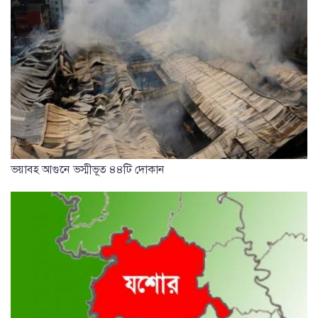
ভয়াবহ আগুনে ভস্মীভূত ৪৪টি দোকান