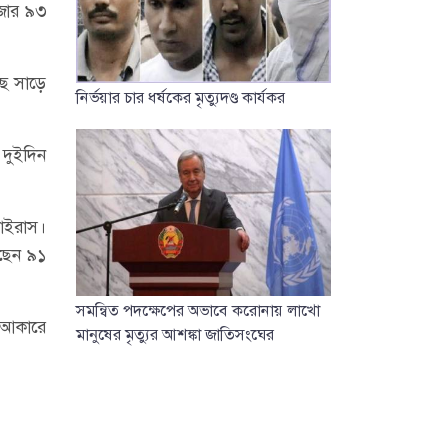
াজার ৯৩
ছে সাড়ে
নির্ভয়ার চার ধর্ষকের মৃত্যুদণ্ড কার্যকর
 দুইদিন
ভাইরাস।
েছেন ৯১
সমন্বিত পদক্ষেপের অভাবে করোনায় লাখো
ি আকারে
মানুষের মৃত্যুর আশঙ্কা জাতিসংঘের