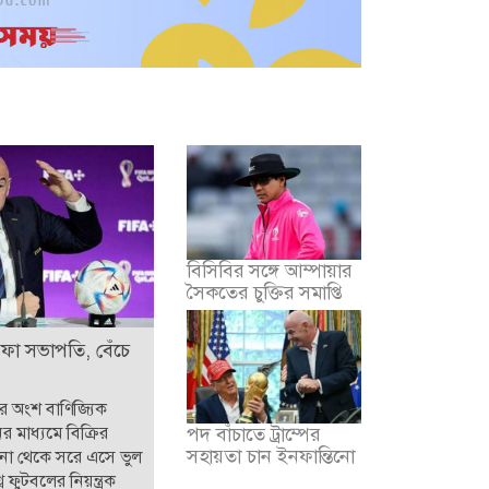
বিসিবির সঙ্গে আম্পায়ার
সৈকতের চুক্তির সমাপ্তি
িফা সভাপতি, বেঁচে
ার অংশ বাণিজ্যিক
ের মাধ্যমে বিক্রির
পদ বাঁচাতে ট্রাম্পের
সহায়তা চান ইনফান্তিনো
পনা থেকে সরে এসে ভুল
ব ফুটবলের নিয়ন্ত্রক