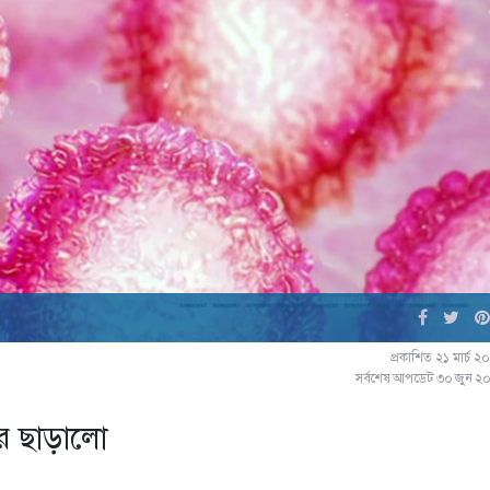
প্রকাশিত ২১ মার্চ 
সর্বশেষ আপডেট ৩০ জুন ২
র ছাড়ালো