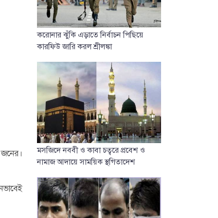
করোনার ঝুঁকি এড়াতে নির্বাচন পিছিয়ে
কারফিউ জারি করল শ্রীলঙ্কা
মসজিদে নববী ও কাবা চত্বরে প্রবেশ ও
২ জনের।
নামাজ আদায়ে সাময়িক স্থগিতাদেশ
োনভাবেই