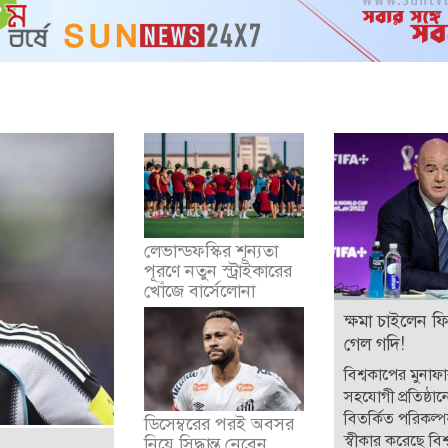
লেভান্ডফস্কির শূন্যতা
পূরণে নতুন স্ট্রাইকারের
খোঁজে বার্সেলোনা
ক্ষমা চাইলেন ফ
গেল গদি!
বিশ্বকাপের মুনাফ
সহযোগী প্রতিষ্ঠান
বিতর্কিত পরিকল্
ডিসেম্বরের পরই অবসর
স্বীকার করেছে বিশ্
নিয়ে সিদ্ধান্ত নেবেন