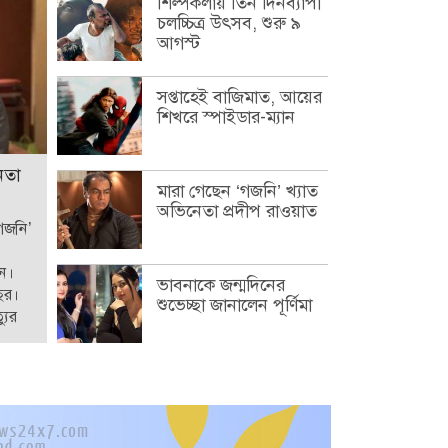
শিল্পকলায় তিন দিনব্যাপী
চলচ্চিত্র উৎসব, শুরু ৯
আগস্ট
সপ্তাহেই বাজিমাত, আয়ের
শিখরে স্পাইডার-ম্যান
েতা
মারা গেছেন ‘গজনি’ খ্যাত
অভিনেতা প্রদীপ রাওয়াত
‘গজনি’
েন।
ভাবনাকে জন্মদিনের
ছর।
শুভেচ্ছা জানালেন পূর্ণিমা
যুর