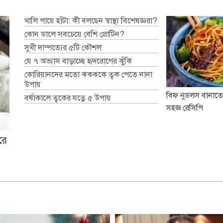
খালি পায়ে হাঁটা: কী বলছেন স্বাস্থ্য বিশেষজ্ঞরা?
কোন ডালে সবচেয়ে বেশি প্রোটিন?
সুখী দাম্পত্যের ৫টি কৌশল
যে ৭ অভ্যাস বাড়াচ্ছে হৃদরোগের ঝুঁকি
কোরিয়ানদের মতো ঝকঝকে ত্বক পেতে নানা
উপায়
বিফ নুডলস বানাতে
বর্ষাকালে ত্বকের যত্নে ৫ উপায়
সহজ রেসিপি
রে