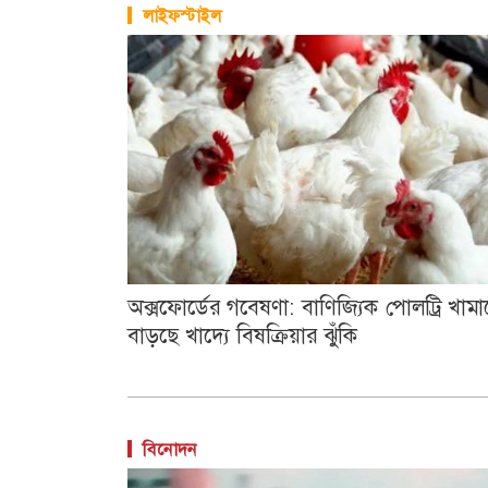
লাইফস্টাইল
অক্সফোর্ডের গবেষণা: বাণিজ্যিক পোলট্রি খামা
বাড়ছে খাদ্যে বিষক্রিয়ার ঝুঁকি
বিনোদন