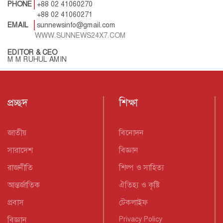
PHONE
+88 02 41060270
+88 02 41060271
EMAIL
sunnewsinfo@gmail.com
WWW.SUNNEWS24X7.COM
EDITOR & CEO
M M RUHUL AMIN
প্রচ্ছদ
শিক্ষা
জাতীয়
বিনোদন
সারাদেশ
বিজ্ঞান
রাজনীতি
শিল্প ও সাহিত্য
আন্তর্জাতিক
ঐতিহ্য ও কৃষ্টি
প্রবাস
টেকলাইফ
বিজ্ঞান
Privacy Policy