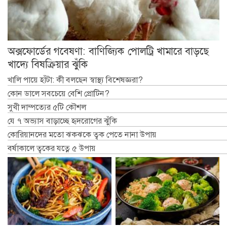
অক্সফোর্ডের গবেষণা: বাণিজ্যিক পোলট্রি খামারে বাড়ছে
খাদ্যে বিষক্রিয়ার ঝুঁকি
খালি পায়ে হাঁটা: কী বলছেন স্বাস্থ্য বিশেষজ্ঞরা?
কোন ডালে সবচেয়ে বেশি প্রোটিন?
সুখী দাম্পত্যের ৫টি কৌশল
যে ৭ অভ্যাস বাড়াচ্ছে হৃদরোগের ঝুঁকি
কোরিয়ানদের মতো ঝকঝকে ত্বক পেতে নানা উপায়
বর্ষাকালে ত্বকের যত্নে ৫ উপায়