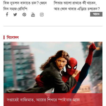
বিফ নুডলস বানাতে চান? জেনে
লিভার ভালো রাখতে কী খাবেন,
নিন সহজ রেসিপি
আর কোন খাবার এড়িয়ে চলবেন?
আরও
বিনোদন
সপ্তাহেই বাজিমাত, আয়ের শিখরে স্পাইডার-ম্যান