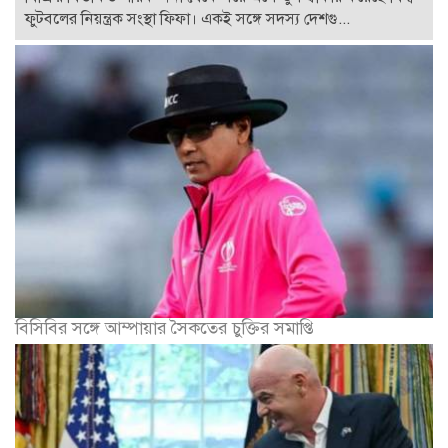
ফুটবলের নিয়ন্ত্রক সংস্থা ফিফা। একই সঙ্গে সদস্য দেশগু...
বিসিবির সঙ্গে আম্পায়ার সৈকতের চুক্তির সমাপ্তি