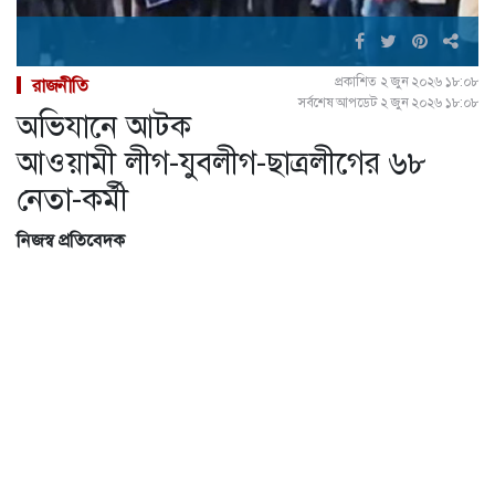
প্রকাশিত ২ জুন ২০২৬ ১৮:০৮
রাজনীতি
সর্বশেষ আপডেট ২ জুন ২০২৬ ১৮:০৮
অভিযানে আটক
আওয়ামী লীগ-যুবলীগ-ছাত্রলীগের ৬৮
নেতা-কর্মী
নিজস্ব প্রতিবেদক