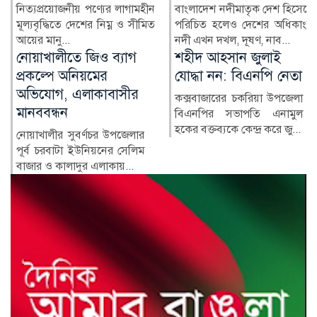
নিত্যপ্রয়োজনীয় পণ্যের লাগামহীন
বাংলাদেশ নদীমাতৃক দেশ হিসেবে
মূল্যবৃদ্ধিতে দেশের নিম্ন ও সীমিত
পরিচিত হলেও দেশের অধিকাংশ
আয়ের মানু...
নদী এখন দখল, দূষণ, নাব...
শহীদ আহসান জুলাই
হাসিনা দিল্লিতে,
যোদ্ধা নন: বিএনপি নেতা
পরিবারের অন্য সদস্যরা
কে কোথায়?
কক্সবাজারের চকরিয়া উপজেলা
বিএনপির সভাপতি এনামুল
সাবেক প্রধানমন্ত্রী শেখ হাসিনার
হকের বক্তব্যকে কেন্দ্র করে জু...
সরকারের পতনের পর তাঁর
পরিবারের সদস্য ও ঘনিষ্ঠ...