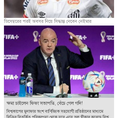
ডিসেম্বরের পরই অবসর নিয়ে সিদ্ধান্ত নেবেন নেইমার
ক্ষমা চাইলেন ফিফা সভাপতি, বেঁচে গেল গদি!
বিশ্বকাপের মুনাফার অংশ বাণিজ্যিক সহযোগী প্রতিষ্ঠানের মাধ্যমে
বিক্রির বিতর্কিত পরিকল্পনা থেকে সরে এসে ভুল স্বীকার করেছে বিশ্ব