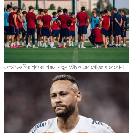
লেভান্ডফস্কির শূন্যতা পূরণে নতুন স্ট্রাইকারের খোঁজে বার্সেলোনা