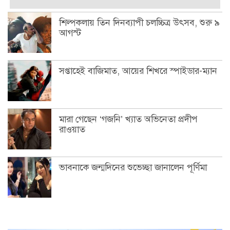
শিল্পকলায় তিন দিনব্যাপী চলচ্চিত্র উৎসব, শুরু ৯
আগস্ট
সপ্তাহেই বাজিমাত, আয়ের শিখরে স্পাইডার-ম্যান
মারা গেছেন ‘গজনি’ খ্যাত অভিনেতা প্রদীপ
রাওয়াত
ভাবনাকে জন্মদিনের শুভেচ্ছা জানালেন পূর্ণিমা