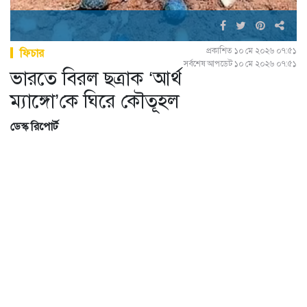
প্রকাশিত ১০ মে ২০২৬ ০৭:৫১
ফিচার
সর্বশেষ আপডেট ১০ মে ২০২৬ ০৭:৫১
ভারতে বিরল ছত্রাক ‘আর্থ
ম্যাঙ্গো’কে ঘিরে কৌতূহল
ডেস্ক রিপোর্ট