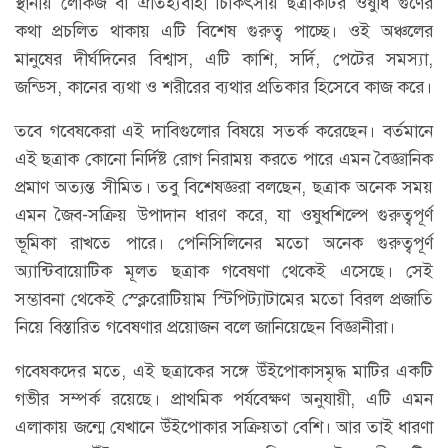
স্থানীয় লোকজ বা ঐতিহ্যবাহী চিকিৎসায় ছত্রাকটির ওষুধি গুণের
কথা প্রচলিত থাকায় এটি বিশেষ গুরুত্ব পাচ্ছে। ওই অঞ্চলের
মানুষের দীর্ঘদিনের বিশ্বাস, এটি কাশি, সর্দি, পেটের সমস্যা,
জন্ডিস, কানের ব্যথা ও শরীরের ব্যথার প্রতিকার হিসেবে কাজ করে।
তবে গবেষকেরা এই দাবিগুলোর বিষয়ে সতর্ক করেছেন। বর্তমানে
এই ছত্রাক কোনো নির্দিষ্ট রোগ নিরাময় করতে পারে এমন বৈজ্ঞানিক
প্রমাণ অত্যন্ত সীমিত। তবু বিশেষজ্ঞরা বলছেন, ছত্রাক অনেক সময়
এমন জৈব-সক্রিয় উপাদান ধারণ করে, যা ওষুধশিল্পে গুরুত্বপূর্ণ
ভূমিকা রাখতে পারে। পেনিসিলিনের মতো অনেক গুরুত্বপূর্ণ
অ্যান্টিবায়োটিক মূলত ছত্রাক গবেষণা থেকেই এসেছে। সেই
সম্ভাবনা থেকেই স্ক্লেরোটিয়াম স্টিপিট্যাটামের মতো বিরল প্রজাতি
নিয়ে বিস্তারিত গবেষণার প্রয়োজন বলে জানিয়েছেন বিজ্ঞানীরা।
গবেষকদের মতে, এই ছত্রাকের সঙ্গে উঁইপোকাসমৃদ্ধ মাটির একটি
গভীর সম্পর্ক রয়েছে। প্রাথমিক পর্যবেক্ষণ অনুযায়ী, এটি এমন
এলাকায় জন্মে যেখানে উঁইপোকার সক্রিয়তা বেশি। আর তাই ধারণা