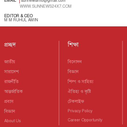
EMAIL
sunnewsinfo@gmail.com
WWW.SUNNEWS24X7.COM
EDITOR & CEO
M M RUHUL AMIN
প্রচ্ছদ
শিক্ষা
জাতীয়
বিনোদন
সারাদেশ
বিজ্ঞান
রাজনীতি
শিল্প ও সাহিত্য
আন্তর্জাতিক
ঐতিহ্য ও কৃষ্টি
প্রবাস
টেকলাইফ
বিজ্ঞান
Privacy Policy
Career Opportunity
About Us