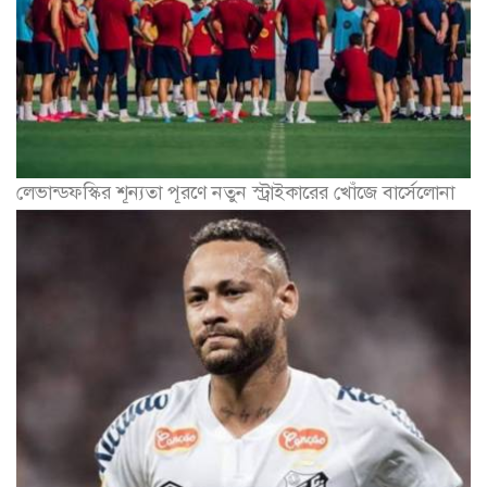
লেভান্ডফস্কির শূন্যতা পূরণে নতুন স্ট্রাইকারের খোঁজে বার্সেলোনা