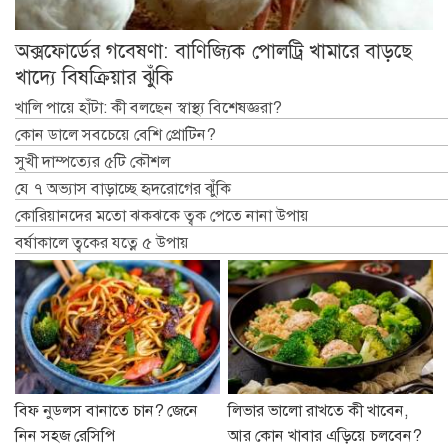
অক্সফোর্ডের গবেষণা: বাণিজ্যিক পোলট্রি খামারে বাড়ছে
খাদ্যে বিষক্রিয়ার ঝুঁকি
খালি পায়ে হাঁটা: কী বলছেন স্বাস্থ্য বিশেষজ্ঞরা?
কোন ডালে সবচেয়ে বেশি প্রোটিন?
সুখী দাম্পত্যের ৫টি কৌশল
যে ৭ অভ্যাস বাড়াচ্ছে হৃদরোগের ঝুঁকি
কোরিয়ানদের মতো ঝকঝকে ত্বক পেতে নানা উপায়
বর্ষাকালে ত্বকের যত্নে ৫ উপায়
বিফ নুডলস বানাতে চান? জেনে
লিভার ভালো রাখতে কী খাবেন,
নিন সহজ রেসিপি
আর কোন খাবার এড়িয়ে চলবেন?