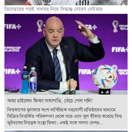
ডিসেম্বরের পরই অবসর নিয়ে সিদ্ধান্ত নেবেন নেইমার
ক্ষমা চাইলেন ফিফা সভাপতি, বেঁচে গেল গদি!
বিশ্বকাপের মুনাফার অংশ বাণিজ্যিক সহযোগী প্রতিষ্ঠানের মাধ্যমে
বিক্রির বিতর্কিত পরিকল্পনা থেকে সরে এসে ভুল স্বীকার করেছে বিশ্ব
ফুটবলের নিয়ন্ত্রক সংস্থা ফিফা। একই সঙ্গে সদস্য দেশগু...