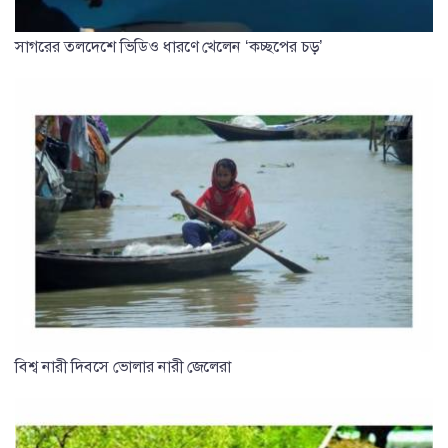
সাগরের তলদেশে ভিডিও ধারণে খেলেন ‘কচ্ছপের চড়’
বিশ্ব নারী দিবসে ভোলার নারী জেলেরা