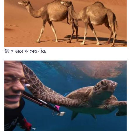
উট যেভাবে গরমেও বাঁচে