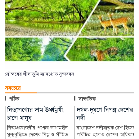
সৌন্দর্যের লীলাভূমি ম্যানগ্রোভ সুন্দরবন
সবচেয়ে
পঠিত
সাম্প্রতিক
নিত্যপণ্যের দাম ঊর্ধ্বমুখী,
দখল-দূষণে বিপন্ন দেশের
চাপে মানুষ
নদী
নিত্যপ্রয়োজনীয় পণ্যের লাগামহীন
বাংলাদেশ নদীমাতৃক দেশ হিসেবে
মূল্যবৃদ্ধিতে দেশের নিম্ন ও সীমিত
পরিচিত হলেও দেশের অধিকাংশ