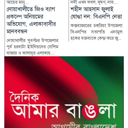
আয়ের মানু...
নদী এখন দখল, দূষণ, নাব...
শহীদ আহসান জুলাই
হাসিনা দিল্লিতে,
যোদ্ধা নন: বিএনপি নেতা
পরিবারের অন্য সদস্যরা
কে কোথায়?
কক্সবাজারের চকরিয়া উপজেলা
বিএনপির সভাপতি এনামুল
সাবেক প্রধানমন্ত্রী শেখ হাসিনার
হকের বক্তব্যকে কেন্দ্র করে জু...
সরকারের পতনের পর তাঁর
পরিবারের সদস্য ও ঘনিষ্ঠ...