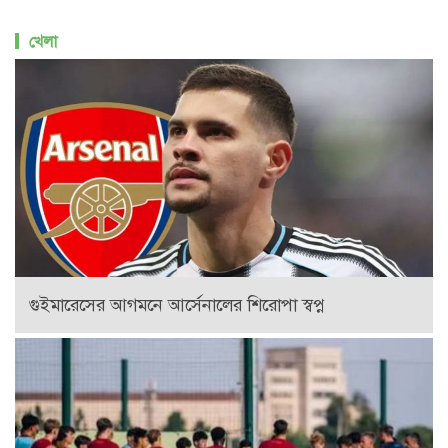
খেলা
গুইমারেসের আগমনে আর্সেনালের শিরোপা স্বপ্ন