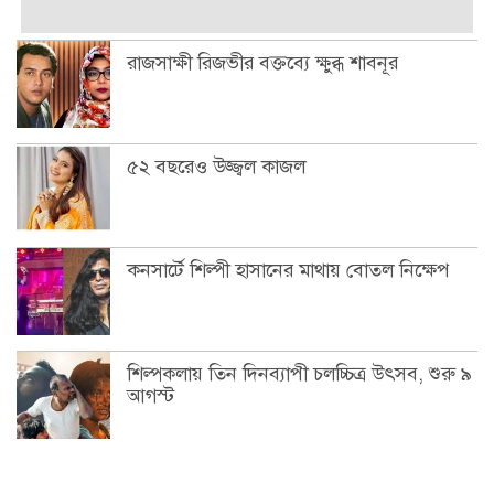
রাজসাক্ষী রিজভীর বক্তব্যে ক্ষুব্ধ শাবনূর
৫২ বছরেও উজ্জ্বল কাজল
কনসার্টে শিল্পী হাসানের মাথায় বোতল নিক্ষেপ
শিল্পকলায় তিন দিনব্যাপী চলচ্চিত্র উৎসব, শুরু ৯
আগস্ট