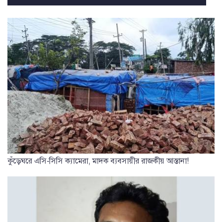
কুঁড়েঘরে এসি-সিসি ক্যামেরা, মাদক ব্যবসায়ীর রাজকীয় আস্তানা!