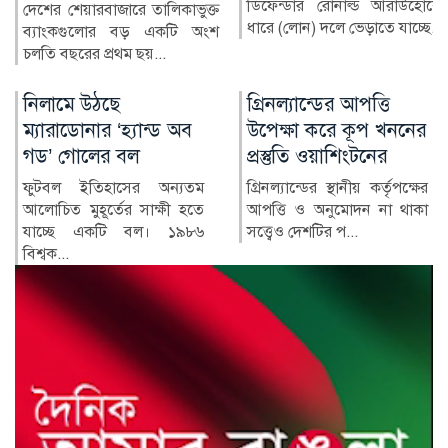
ডিফেন্ডার রোনাল্ড আরাউহোকে
বাংলাদেশের স্বাস্থ্য খাতে গত
ধারে (লোন) দলে ভেড়াতে যাচ্ছে...
কয়েক দশকে উল্লেখযোগ্য
অগ্রগতি হয়েছে। মাতৃ ও শি...
গ্রিনল্যান্ডের আপত্তি
রাশিয়া-ইউক্রেন
উপেক্ষা করে কূপ খননের
পাল্টাপাল্টি হামলায়
প্রস্তুতি ওয়াশিংটনের
নিহত ৩, আহত ১০
গ্রিনল্যান্ডের স্থানীয় কর্তৃপক্ষের
রাশিয়া ও ইউক্রেনের মধ্যে
আপত্তি ও অনুমোদন না থাকা
শনিবার রাতভর পাল্টাপাল্টি
সত্ত্বেও দেশটির প...
হামলায় অন্তত তিনজন নিহত
ও...