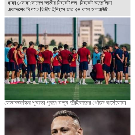
ধাক্কা খেল বাংলাদেশ জাতীয় ক্রিকেট দল। ক্রিকেট অস্ট্রেলিয়া
একাদশের বিপক্ষে দ্বিতীয় ইনিংসে মাত্র ৫৪ রানে অলআউট...
লেভান্ডফস্কির শূন্যতা পূরণে নতুন স্ট্রাইকারের খোঁজে বার্সেলোনা