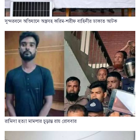
সুন্দরবনে অভিযানে অস্ত্রসহ করিম-শরীফ বাহিনীর ডাকাত আটক
রামিসা হত্যা মামলার চূড়ান্ত রায় রোববার