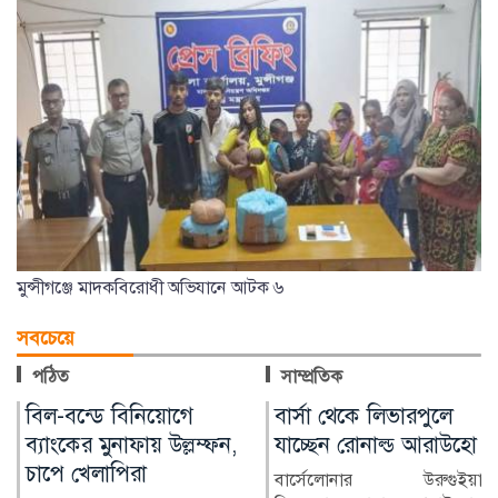
মুন্সীগঞ্জে মাদকবিরোধী অভিযানে আটক ৬
সবচেয়ে
পঠিত
সাম্প্রতিক
বার্সা থেকে লিভারপুলে
চিকিৎসক নিরাপদ
যাচ্ছেন রোনাল্ড আরাউহো
থাকলেই বদলাবে
স্বাস্থ্যসেবার চিত্র
বার্সেলোনার উরুগুইয়ান