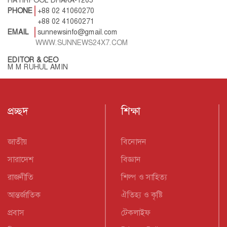
HATIRPOOL DHAKA-1205
PHONE
+88 02 41060270
+88 02 41060271
EMAIL
sunnewsinfo@gmail.com
WWW.SUNNEWS24X7.COM
EDITOR & CEO
M M RUHUL AMIN
প্রচ্ছদ
শিক্ষা
জাতীয়
বিনোদন
সারাদেশ
বিজ্ঞান
রাজনীতি
শিল্প ও সাহিত্য
আন্তর্জাতিক
ঐতিহ্য ও কৃষ্টি
প্রবাস
টেকলাইফ