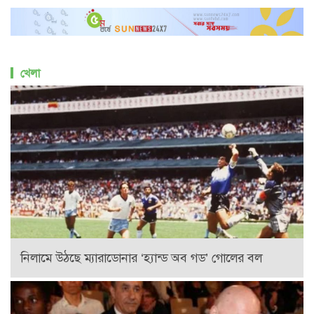
খেলা
নিলামে উঠছে ম্যারাডোনার ‘হ্যান্ড অব গড’ গোলের বল