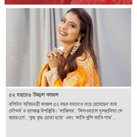
৫২ বছরেও উজ্জ্বল কাজল
বলিউড অভিনেত্রী কাজল ৫২ বছর বয়সেও ধরে রেখেছেন তার
সৌন্দর্য ও প্রাণবন্ত উপস্থিতি। ‘বাজিগর’, ‘দিলওয়ালে দুলহানিয়া লে
জায়েংগে’, ‘কুছ কুছ হোতা হ্যায়’ এবং ‘কাভি খুশি কাভি গাম’...