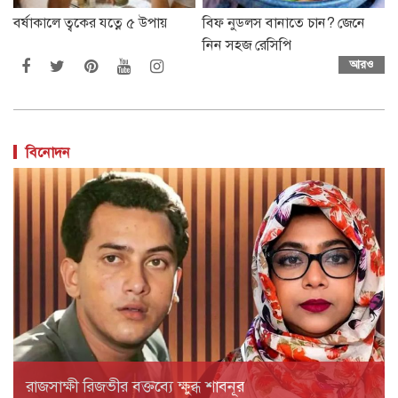
বর্ষাকালে ত্বকের যত্নে ৫ উপায়
বিফ নুডলস বানাতে চান? জেনে
নিন সহজ রেসিপি
আরও
বিনোদন
রাজসাক্ষী রিজভীর বক্তব্যে ক্ষুব্ধ শাবনূর