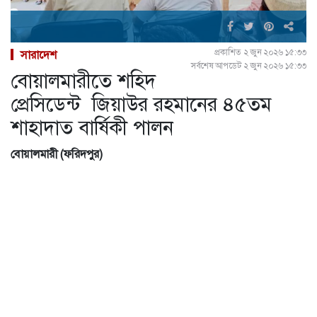
প্রকাশিত ২ জুন ২০২৬ ১৫:৩৩
সারাদেশ
সর্বশেষ আপডেট ২ জুন ২০২৬ ১৫:৩৩
বোয়ালমারীতে শহিদ
প্রেসিডেন্ট জিয়াউর রহমানের ৪৫তম
শাহাদাত বার্ষিকী পালন
বোয়ালমারী (ফরিদপুর)