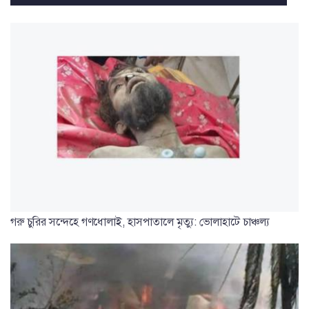
গরু চুরির সন্দেহে গণধোলাই, হাসপাতালে মৃত্যু: ভোলাহাটে চাঞ্চল্য