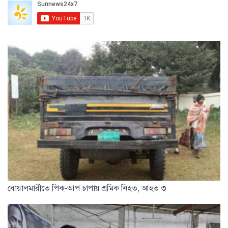
বোয়ালমারীতে পিক-আপ চাপায় শ্রমিক নিহত, আহত ৩