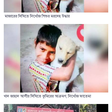
মাজারের দিঘিতে নিখোঁজ শিশুর মরদেহ উদ্ধার
খান জাহান আলীর দিঘিতে কুমিরের আক্রমণ, নিখোঁজ ফাতেমা