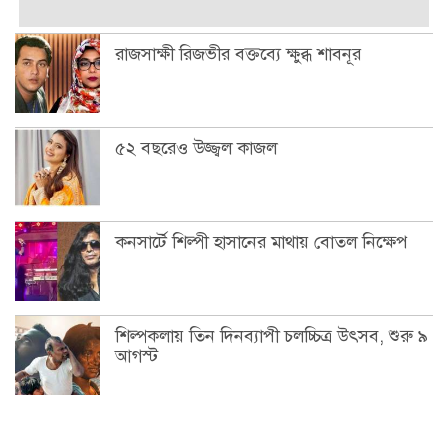
রাজসাক্ষী রিজভীর বক্তব্যে ক্ষুব্ধ শাবনূর
৫২ বছরেও উজ্জ্বল কাজল
কনসার্টে শিল্পী হাসানের মাথায় বোতল নিক্ষেপ
শিল্পকলায় তিন দিনব্যাপী চলচ্চিত্র উৎসব, শুরু ৯
আগস্ট