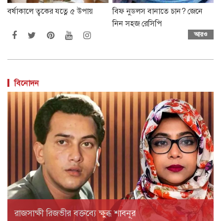
বর্ষাকালে ত্বকের যত্নে ৫ উপায়
বিফ নুডলস বানাতে চান? জেনে
নিন সহজ রেসিপি
আরও
বিনোদন
রাজসাক্ষী রিজভীর বক্তব্যে ক্ষুব্ধ শাবনূর