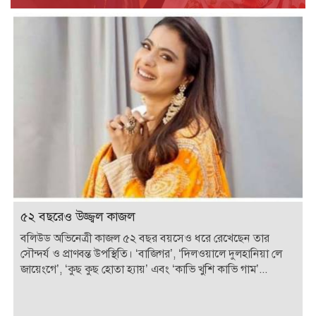
৫২ বছরেও উজ্জ্বল কাজল
বলিউড অভিনেত্রী কাজল ৫২ বছর বয়সেও ধরে রেখেছেন তার
সৌন্দর্য ও প্রাণবন্ত উপস্থিতি। ‘বাজিগর’, ‘দিলওয়ালে দুলহানিয়া লে
জায়েংগে’, ‘কুছ কুছ হোতা হ্যায়’ এবং ‘কাভি খুশি কাভি গাম’...