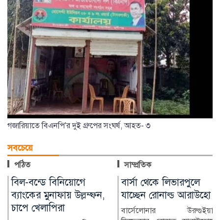
গজারিয়াতে বিএনপি'র দুই গ্রুপের সংঘর্ষ, আহত- ৩
সবচেয়ে
পঠিত
সাম্প্রতিক
বার্সা থেকে লিভারপুলে
চিকিৎসক নিরাপদ
যাচ্ছেন রোনাল্ড আরাউহো
থাকলেই বদলাবে
স্বাস্থ্যসেবার চিত্র
বার্সেলোনার উরুগুইয়ান