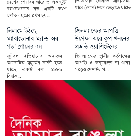
ডিফেন্ডার রোনাল্ড আরাউহোকে
বাংলাদেশের স্বাস্থ্য খাতে গত
ধারে (লোন) দলে ভেড়াতে যাচ্ছে...
কয়েক দশকে উল্লেখযোগ্য
অগ্রগতি হয়েছে। মাতৃ ও শি...
গ্রিনল্যান্ডের আপত্তি
রাশিয়া-ইউক্রেন
উপেক্ষা করে কূপ খননের
পাল্টাপাল্টি হামলায়
প্রস্তুতি ওয়াশিংটনের
নিহত ৩, আহত ১০
গ্রিনল্যান্ডের স্থানীয় কর্তৃপক্ষের
রাশিয়া ও ইউক্রেনের মধ্যে
আপত্তি ও অনুমোদন না থাকা
শনিবার রাতভর পাল্টাপাল্টি
সত্ত্বেও দেশটির প...
হামলায় অন্তত তিনজন নিহত
ও...