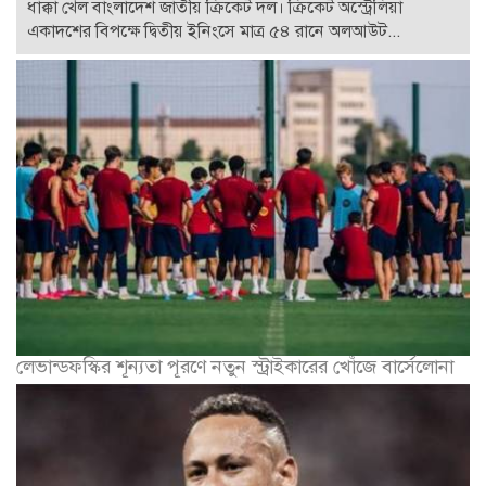
ধাক্কা খেল বাংলাদেশ জাতীয় ক্রিকেট দল। ক্রিকেট অস্ট্রেলিয়া
একাদশের বিপক্ষে দ্বিতীয় ইনিংসে মাত্র ৫৪ রানে অলআউট...
লেভান্ডফস্কির শূন্যতা পূরণে নতুন স্ট্রাইকারের খোঁজে বার্সেলোনা