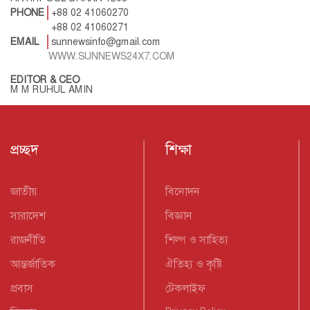
PHONE
+88 02 41060270
+88 02 41060271
EMAIL
sunnewsinfo@gmail.com
WWW.SUNNEWS24X7.COM
EDITOR & CEO
M M RUHUL AMIN
প্রচ্ছদ
শিক্ষা
জাতীয়
বিনোদন
সারাদেশ
বিজ্ঞান
রাজনীতি
শিল্প ও সাহিত্য
আন্তর্জাতিক
ঐতিহ্য ও কৃষ্টি
প্রবাস
টেকলাইফ