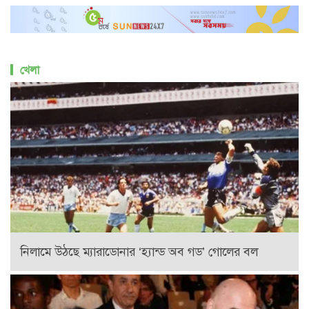
খেলা
নিলামে উঠছে ম্যারাডোনার ‘হ্যান্ড অব গড’ গোলের বল