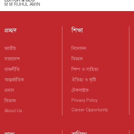
EDITOR & CEO
M M RUHUL AMIN
প্রচ্ছদ
শিক্ষা
জাতীয়
বিনোদন
সারাদেশ
বিজ্ঞান
রাজনীতি
শিল্প ও সাহিত্য
আন্তর্জাতিক
ঐতিহ্য ও কৃষ্টি
প্রবাস
টেকলাইফ
বিজ্ঞান
Privacy Policy
Career Opportunity
About Us