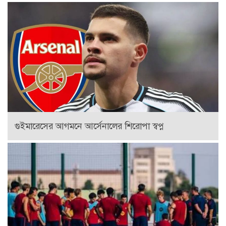
গুইমারেসের আগমনে আর্সেনালের শিরোপা স্বপ্ন