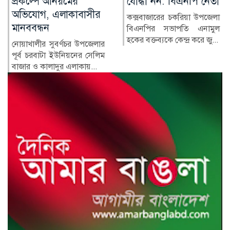
যোদ্ধা নন: বিএনপি নেতা
পরিবারের অন্য সদস্যরা
কে কোথায়?
কক্সবাজারের চকরিয়া উপজেলা
বিএনপির সভাপতি এনামুল
সাবেক প্রধানমন্ত্রী শেখ হাসিনার
হকের বক্তব্যকে কেন্দ্র করে জু...
সরকারের পতনের পর তাঁর
পরিবারের সদস্য ও ঘনিষ্ঠ...