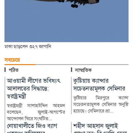
ঢাকা ছাড়লেন ৩২৭ জাপানি
সবচেয়ে
পঠিত
সাম্প্রতিক
কুষ্টিয়ায় ক্যান্সার
লাখ টাকার ফল-নাস্তা নিয়ে
সচেতনতামূলক সেমিনার
সাবেক ইউএনওকে ঘিরে
প্রশ্ন
কুষ্টিয়ার মিরপুরে ক্যান্সার
সচেতনতামূলক সেমিনার অনুষ্ঠিত
কুষ্টিয়ার মিরপুর উপজেলার সাবেক
হয়েছে। সেমিনারে প্রা...
নির্বাহী কর্মকর্তা (ইউএনও)
নাজমুল ইসলামের বিরু...
শহীদ আহসান জুলাই
হাসিনা দিল্লিতে,