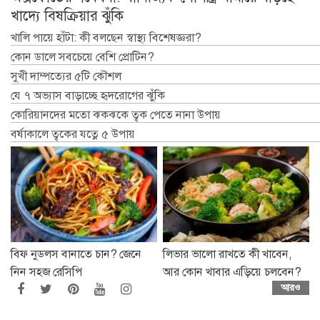
খাদ্যে বিষক্রিয়ার ঝুঁকি
খালি পায়ে হাঁটা: কী বলছেন স্বাস্থ্য বিশেষজ্ঞরা?
কোন ডালে সবচেয়ে বেশি প্রোটিন?
সুখী দাম্পত্যের ৫টি কৌশল
যে ৭ অভ্যাস বাড়াচ্ছে হৃদরোগের ঝুঁকি
কোরিয়ানদের মতো ঝকঝকে ত্বক পেতে নানা উপায়
বর্ষাকালে ত্বকের যত্নে ৫ উপায়
বিফ নুডলস বানাতে চান? জেনে
লিভার ভালো রাখতে কী খাবেন,
নিন সহজ রেসিপি
আর কোন খাবার এড়িয়ে চলবেন?
আরও