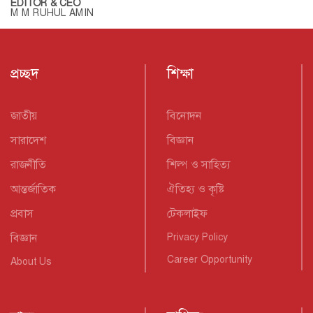
EDITOR & CEO
M M RUHUL AMIN
প্রচ্ছদ
শিক্ষা
জাতীয়
বিনোদন
সারাদেশ
বিজ্ঞান
রাজনীতি
শিল্প ও সাহিত্য
আন্তর্জাতিক
ঐতিহ্য ও কৃষ্টি
প্রবাস
টেকলাইফ
বিজ্ঞান
Privacy Policy
Career Opportunity
About Us