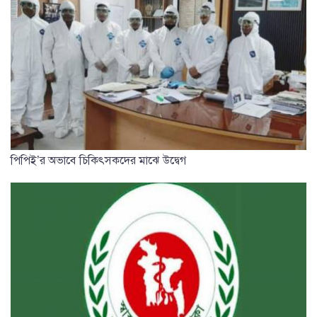
পিপিই’র অভাবে চিকিৎসকদের মাঝে উদ্বেগ