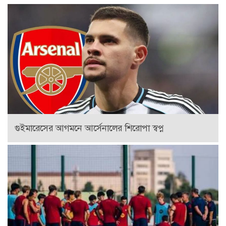
গুইমারেসের আগমনে আর্সেনালের শিরোপা স্বপ্ন