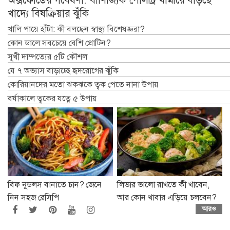
খাদ্যে বিষক্রিয়ার ঝুঁকি
খালি পায়ে হাঁটা: কী বলছেন স্বাস্থ্য বিশেষজ্ঞরা?
কোন ডালে সবচেয়ে বেশি প্রোটিন?
সুখী দাম্পত্যের ৫টি কৌশল
যে ৭ অভ্যাস বাড়াচ্ছে হৃদরোগের ঝুঁকি
কোরিয়ানদের মতো ঝকঝকে ত্বক পেতে নানা উপায়
বর্ষাকালে ত্বকের যত্নে ৫ উপায়
বিফ নুডলস বানাতে চান? জেনে
লিভার ভালো রাখতে কী খাবেন,
নিন সহজ রেসিপি
আর কোন খাবার এড়িয়ে চলবেন?
আরও