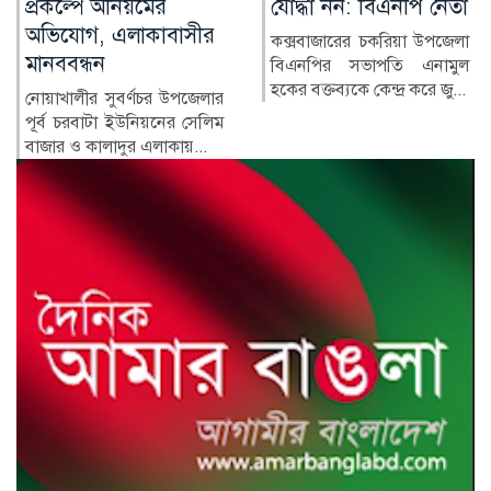
যোদ্ধা নন: বিএনপি নেতা
পরিবারের অন্য সদস্যরা
কে কোথায়?
কক্সবাজারের চকরিয়া উপজেলা
বিএনপির সভাপতি এনামুল
সাবেক প্রধানমন্ত্রী শেখ হাসিনার
হকের বক্তব্যকে কেন্দ্র করে জু...
সরকারের পতনের পর তাঁর
পরিবারের সদস্য ও ঘনিষ্ঠ...