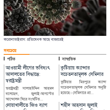
করোনাভাইরাস: প্রতিষেধক আছে বাজারেই
সবচেয়ে
পঠিত
সাম্প্রতিক
কুষ্টিয়ায় ক্যান্সার
লাখ টাকার ফল-নাস্তা নিয়ে
সচেতনতামূলক সেমিনার
সাবেক ইউএনওকে ঘিরে
প্রশ্ন
কুষ্টিয়ার মিরপুরে ক্যান্সার
সচেতনতামূলক সেমিনার অনুষ্ঠিত
কুষ্টিয়ার মিরপুর উপজেলার সাবেক
হয়েছে। সেমিনারে প্রা...
নির্বাহী কর্মকর্তা (ইউএনও)
নাজমুল ইসলামের বিরু...
শহীদ আহসান জুলাই
হাসিনা দিল্লিতে,