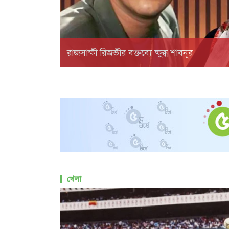
রাজসাক্ষী রিজভীর বক্তব্যে ক্ষুব্ধ শাবনূর
খেলা