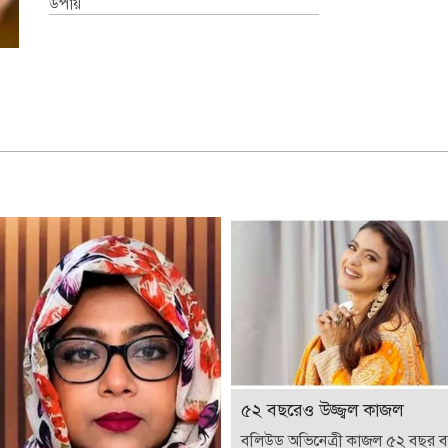
উপায়
৫২ বছরেও উজ্জ্বল কাজল
বলিউড অভিনেত্রী কাজল ৫২ বছর 