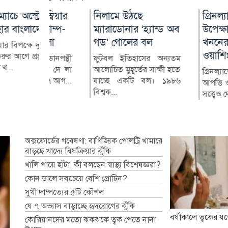
ম্বিয়ার
স্ট্রেলিয়ার
নিলামে উঠছে
বিল-বন্ডে বিনিয়োগে
গ্রিনল্যান্ডের আপত্
আন্তর্জাতিক আদি
ট্রাম্প-
লাদেশের
ম্যারাডোনার ‘হ্যান্ড অব
ব্যাংকের মুনাফায়
উপেক্ষা করে কূপ
দিবস ২০২৬ : বৈচি
য়েলা
গড’ গোলের বল
উল্লম্ফন, চাপে খেলাপিরা
খননের প্রস্তুতি
সমৃদ্ধ বাংলাদেশে ম
ষে দুই টেস্টের
ওয়াশিংটনের
ও অধিকার চাই
রস্তুতি ম্যাচে
 ডানপন্থী
ফুটবল ইতিহাসের অন্যতম
দেশের শেয়ারবাজারে
র্দো দে লা
আলোচিত মুহূর্তের সাক্ষী হতে
তালিকাভুক্ত ব্যাংকগুলোর বড়
গ্রিনল্যান্ডের স্থানীয় কর
আদিবাসী জনগণের
ার (৭ আগ...
যাচ্ছে একটি বল। ১৯৮৬
একটি অংশ চলতি বছরের প্রথম
আপত্তি ও অনুমোদন ন
সংরক্ষণ এবং তাদের 
বিশ্বক...
ছয়...
সত্ত্বেও দেশটির প...
চ্যালেঞ্জ সম্পর্কে বিশ্বব্য
অক্সফোর্ডের গবেষণা: বাণিজ্যিক পোলট্রি খামারে
বাড়ছে খাদ্যে বিষক্রিয়ার ঝুঁকি
খালি পায়ে হাঁটা: কী বলছেন স্বাস্থ্য বিশেষজ্ঞরা?
কোন ডালে সবচেয়ে বেশি প্রোটিন?
সুখী দাম্পত্যের ৫টি কৌশল
যে ৭ অভ্যাস বাড়াচ্ছে হৃদরোগের ঝুঁকি
বর্ষাকালে ত্বকের যত
কোরিয়ানদের মতো ঝকঝকে ত্বক পেতে নানা