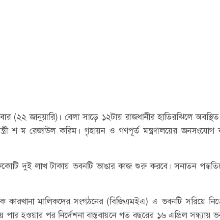
ধবার (২২ জানুয়ারি)। বেলা সাড়ে ১২টায় রাজধানীর হাতিরঝিলে অবস্থি
ন্ত্রী শ ম রেজাউল করিম। গৃহায়ন ও গণপূর্ত মন্ত্রণালয়ের জনসংযোগ কর
প এককোটি দুই লাখ টাকায় ভবনটি ভাঙার কাজ শুরু করবে। সনাতন পদ্ধত
োশাক কারখানা মালিকদের সংগঠনের (বিজিএমইএ) এ ভবনটি সরিয়ে নি
য় পার হওয়ার পর নির্দেশনা বাস্তবায়নে গত বছরের ১৬ এপ্রিল সন্ধ্যায় 