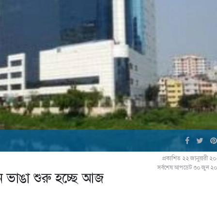
প্রকাশিত ২২ জানুয়ারী ২
সর্বশেষ আপডেট ৩০ জুন ২
াঙা শুরু হচ্ছে আজ