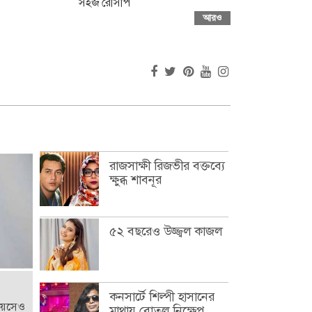
সহজ রেসিপি
আরও
রাজসাক্ষী রিজভীর বক্তব্যে
ক্ষুব্ধ শাবনূর
৫২ বছরেও উজ্জ্বল কাজল
কনসার্টে শিল্পী হাসানের
বয়সেও
মাথায় বোতল নিক্ষেপ