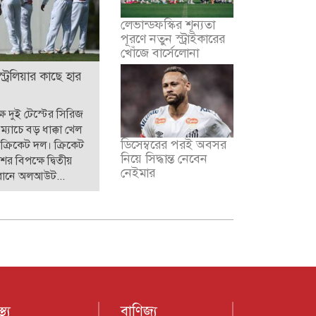
লেভান্ডফস্কির শূন্যতা
পূরণে নতুন স্ট্রাইকারের
খোঁজে বার্সেলোনা
স্ট্রেলিয়ার কাছে হার
্ষে দুই টেস্টের সিরিজ
ি ম্যাচে বড় ধাক্কা খেল
ডিসেম্বরের পরই অবসর
ক্রিকেট দল। ক্রিকেট
নিয়ে সিদ্ধান্ত নেবেন
ের বিপক্ষে দ্বিতীয়
নেইমার
 রানে অলআউট...
্থ্য
বাণিজ্য