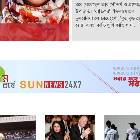
ধরে রেখেছেন তার সৌন্দর্য ও প্রাণবন্
উপস্থিতি। ‘বাজিগর’, ‘দিলওয়ালে
দুলহানিয়া লে জায়েংগে’, ‘কুছ কুছ 
হ্যায়’ এবং ‘কাভি খুশি কাভি গাম’...