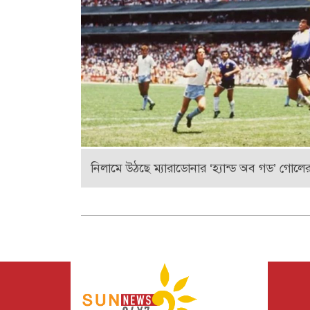
নিলামে উঠছে ম্যারাডোনার ‘হ্যান্ড অব গড’ গোলে