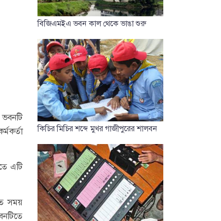
বিজিএমইএ ভবন কাল থেকে ভাঙা শুরু
ত ভবনটি
কিচির মিচির শব্দে মুখর গাজীপুরের শালবন
্মকর্তা
িতে এটি
তে সময়
ভবনটিতে