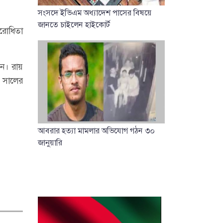
সংসদে ইভিএম অধ্যাদেশ পাসের বিষয়ে
জানতে চাইলেন হাইকোর্ট
িরোধিতা
েন। রায়
৬ সালের
আবরার হত্যা মামলার অভিযোগ গঠন ৩০
জানুয়ারি