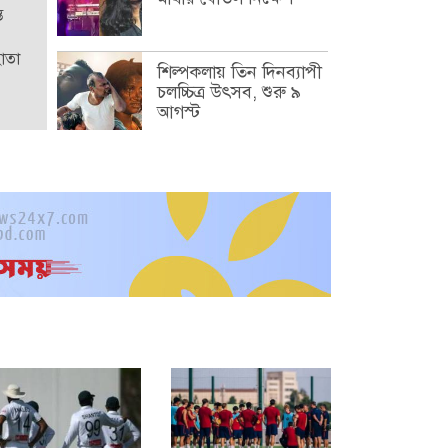
ত
হোতা
শিল্পকলায় তিন দিনব্যাপী
চলচ্চিত্র উৎসব, শুরু ৯
আগস্ট