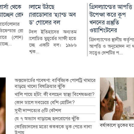
ভারপুলে
গ্রিনল্যান্ডের আপত্তি
আন্তর্জাতিক আদিবাসী
রাশিয়া-ইউক্রেন
বিশ্বে প্রথম এ
্যান্ড অব
্ড আরাউহো
উপেক্ষা করে কূপ
দিবস ২০২৬ : বৈচিত্র্যে
পাল্টাপাল্টি হামল
ফ্লু টিকা ‘এমফ্লুসি
ল
খননের প্রস্তুতি
সমৃদ্ধ বাংলাদেশে মর্যাদা
নিহত ৩, আহত 
অনুমোদন
উরুগুইয়ান
ওয়াশিংটনের
ও অধিকার চাই
্ড আরাউহোকে
র অন্যতম
রাশিয়া ও ইউক্রেনের
বিশ্বে প্রথমবা
লে ভেড়াতে
সাক্ষী হতে
শনিবার রাতভর পাল্ট
মেসেঞ্জার 
গ্রিনল্যান্ডের স্থানীয় কর্তৃপক্ষের
আদিবাসী জনগণের অধিকার
বল। ১৯৮৬
হামলায় অন্তত তিনজ
(এমআরএনএ) প্রযুক্ত
আপত্তি ও অনুমোদন না থাকা
সংরক্ষণ এবং তাদের নানামুখী
ও...
করে তৈরি ফ্...
সত্ত্বেও দেশটির প...
চ্যালেঞ্জ সম্পর্কে বিশ্বব্যা...
অক্সফোর্ডের গবেষণা: বাণিজ্যিক পোলট্রি খামারে
বাড়ছে খাদ্যে বিষক্রিয়ার ঝুঁকি
খালি পায়ে হাঁটা: কী বলছেন স্বাস্থ্য বিশেষজ্ঞরা?
কোন ডালে সবচেয়ে বেশি প্রোটিন?
সুখী দাম্পত্যের ৫টি কৌশল
যে ৭ অভ্যাস বাড়াচ্ছে হৃদরোগের ঝুঁকি
বর্ষাকালে ত্বকের যত
কোরিয়ানদের মতো ঝকঝকে ত্বক পেতে নানা
উপায়