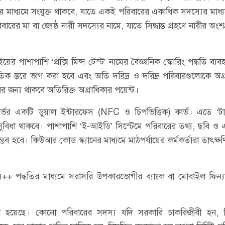
লের মাধ্যমে সংযুক্ত থাকবে, যাতে একই পরিবারের একাধিক সদস্যের মাধ্যম
িবারের মা বা জ্যেষ্ঠ নারী সদস্যের নামে, যাতে সিদ্ধান্ত গ্রহণে নারীর অং
পাশাপাশি ‘প্রক্সি মিন্স টেস্ট’ নামের বৈজ্ঞানিক স্কোরিং পদ্ধতি ব্যব
তিক স্তরে ভাগ করা হবে এবং অতি দরিদ্র ও দরিদ্র পরিবারগুলোকে অগ্
ের জন্য থাকবে অতিরিক্ত অগ্রাধিকার পয়েন্ট।
যুক্তিনির্ভর একটি ডুয়াল ইন্টারফেস (NFC ও চিপভিত্তিক) কার্ড। এতে ‘ট
সুবিধা থাকবে। পাশাপাশি ‘ই-আইডি’ সিস্টেমে পরিবারের তথ্য, ছবি ও
ব হবে। কিউআর কোড স্ক্যানের মাধ্যমে মাঠপর্যায়ের কর্মকর্তারা তাৎক্ষ
স++ পদ্ধতির মাধ্যমে সরাসরি উপকারভোগীর ব্যাংক বা মোবাইল ফিন্যা
করা হয়েছে। কোনো পরিবারের সদস্য যদি সরকারি চাকরিজীবী হন, 