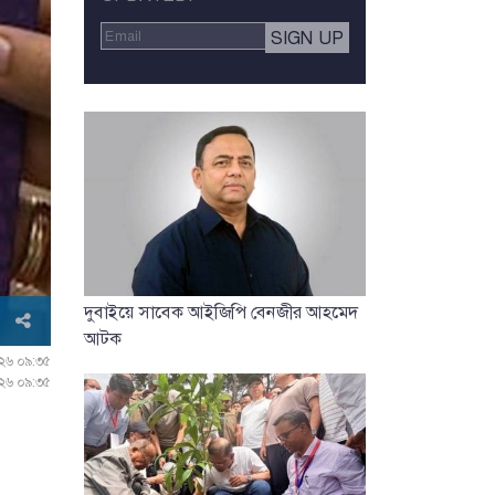
দুবাইয়ে সাবেক আইজিপি বেনজীর আহমেদ
আটক
০২৬ ০৯:৩৫
০২৬ ০৯:৩৫