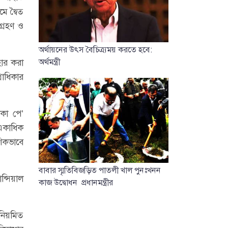
ে দ্বৈত
শগ্রহণ ও
অর্থায়নের উৎস বৈচিত্র্যময় করতে হবে:
হার করা
অর্থমন্ত্রী
রাধিকার
াকা পে’
 একাধিক
ণিকভাবে
বাবার স্মৃতিবিজড়িত পাতলী খাল পুনঃখনন
ন্সিয়াল
কাজ উদ্বোধন প্রধানমন্ত্রীর
নিয়মিত