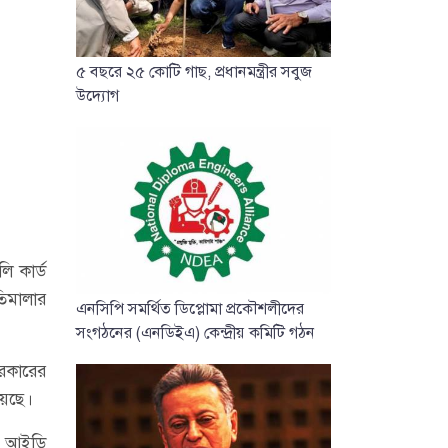
৫ বছরে ২৫ কোটি গাছ, প্রধানমন্ত্রীর সবুজ
উদ্যোগ
ি কার্ড
তিমালার
এনসিপি সমর্থিত ডিপ্লোমা প্রকৌশলীদের
সংগঠনের (এনডিইএ) কেন্দ্রীয় কমিটি গঠন
সরকারের
য়েছে।
এই আইডি