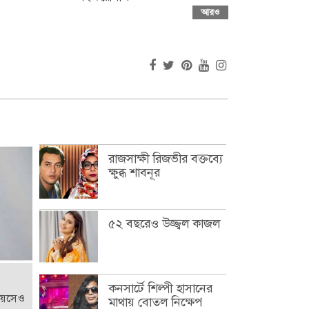
আরও
রাজসাক্ষী রিজভীর বক্তব্যে
ক্ষুব্ধ শাবনূর
৫২ বছরেও উজ্জ্বল কাজল
কনসার্টে শিল্পী হাসানের
বয়সেও
মাথায় বোতল নিক্ষেপ