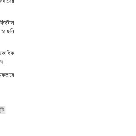
রিমাণের
ডিজিটাল
ং ও ছবি
 একাধিক
ছে।
তিকভাবে
ূচি