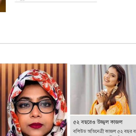
৫২ বছরেও উজ্জ্বল কাজল
বলিউড অভিনেত্রী কাজল ৫২ বছর 