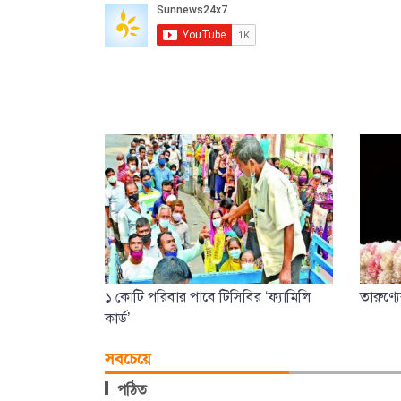
১ কোটি পরিবার পাবে টিসিবির ‘ফ্যামিলি
তারুণ্য
কার্ড’
সবচেয়ে
পঠিত