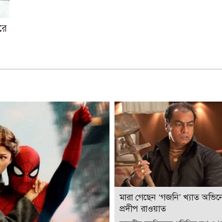
রে
মারা গেছেন ‘গজনি’ খ্যাত অভিন
প্রদীপ রাওয়াত