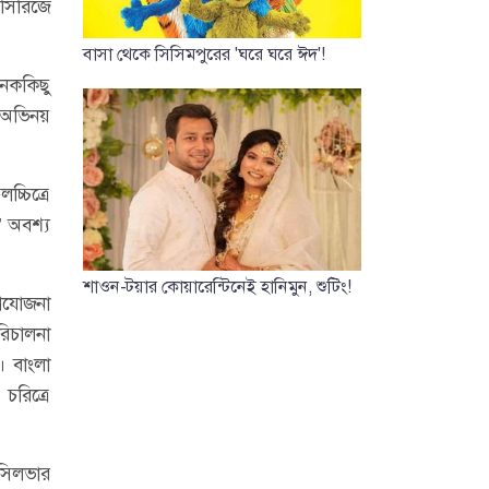
 সিরিজে
বাসা থেকে সিসিমপুরের 'ঘরে ঘরে ঈদ'!
নেককিছু
ে অভিনয়
্চিত্রে
’ অবশ্য
শাওন-টয়ার কোয়ারেন্টিনেই হানিমুন, শুটিং!
্রযোজনা
রিচালনা
 বাংলা
চরিত্রে
 সিলভার