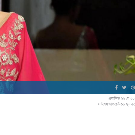
প্রকাশিত ২২ মে ২
সর্বশেষ আপডেট ৩০ জুন ২