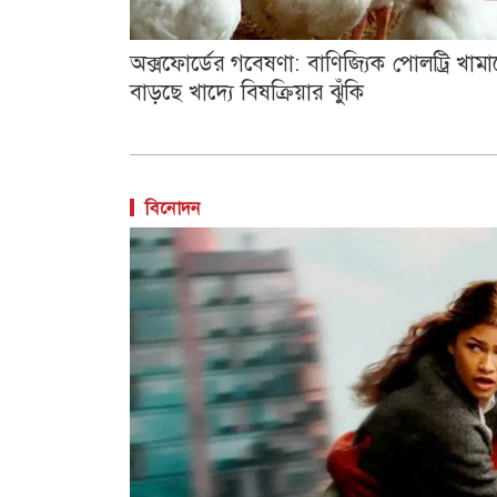
অক্সফোর্ডের গবেষণা: বাণিজ্যিক পোলট্রি খামা
বাড়ছে খাদ্যে বিষক্রিয়ার ঝুঁকি
বিনোদন