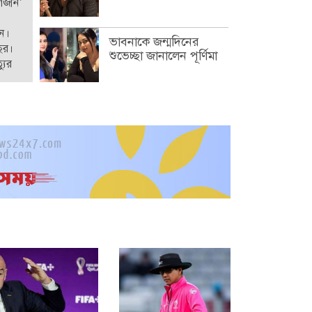
‘গজনি’
েন।
ভাবনাকে জন্মদিনের
ছর।
শুভেচ্ছা জানালেন পূর্ণিমা
যুর