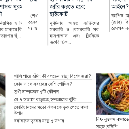
 নুরমহল
জারি করতে হবে:
বিদ্যালয়ের মালামাল
আইনে?
মানুষের জীবনে: 
হাইকোর্ট
বিক্রির অভিযোগ
ইসলাম
্ত্রী শেখ
র‍্যাপিড অ্যাকশন ব্য
ের পতনের
(র‍্যাব) বিলুপ্ত করে 
ও বিধিসম্মত
দুর্ঘটনায় আহত ব্যক্তিদের
ফরিদপুরের বোয়ালমারী
জুলাই গণঅভ্যুত্থানে
র সদস্য ও
রেসপন্স ব্যা...
মে বিদেশগামী
সরকারি ও বেসরকারি সব
উপজেলার গোহাইলবাড়ী
পরও সাধারণ মানুষ
ুঁ...
হাসপাতাল এবং ক্লিনিকে
মাধ্যমিক বিদ্যালয়ের টেন্ডারের
প্রত্যাশিত স্বস্তি ফিরে...
জরুরি চিক...
বাইরে থা...
খালি পায়ে হাঁটা: কী বলছেন স্বাস্থ্য বিশেষজ্ঞরা?
কোন ডালে সবচেয়ে বেশি প্রোটিন?
সুখী দাম্পত্যের ৫টি কৌশল
যে ৭ অভ্যাস বাড়াচ্ছে হৃদরোগের ঝুঁকি
কোরিয়ানদের মতো ঝকঝকে ত্বক পেতে নানা
উপায়
বিফ নুডলস বানাতে
বর্ষাকালে ত্বকের যত্নে ৫ উপায়
সহজ রেসিপি