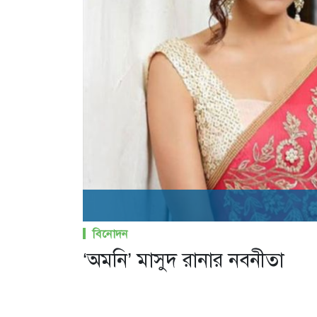
বিনোদন
‘অমনি’ মাসুদ রানার নবনীতা