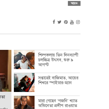
আরও
শিল্পকলায় তিন দিনব্যাপী
চলচ্চিত্র উৎসব, শুরু ৯
আগস্ট
সপ্তাহেই বাজিমাত, আয়ের
শিখরে স্পাইডার-ম্যান
েতা
মারা গেছেন ‘গজনি’ খ্যাত
অভিনেতা প্রদীপ রাওয়াত