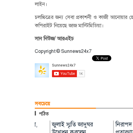
লাইন।
চলচ্চিত্রের জন্য সেবা প্রকাশনী ও কাজী আনোয়ার 
কপিরাইট নিয়েছে জাজ মাল্টিমিডিয়া।
সান নিউজ/ আরএইচ
Copyright © Sunnews24x7
সবচেয়ে
পঠিত
 জিও ব্যাগ
রণ মামলা,
শহীদ আহসান জুলাই
জুলাই স্মৃতি জাদুঘর
হাসিনা দিল্লিতে
নিরাপদ অভিব
িয়মের
বিরোধের
যোদ্ধা নন: বিএনপি
উদ্বোধন করলেন
পরিবারের অন্য
প্রতারণার ঝুঁক