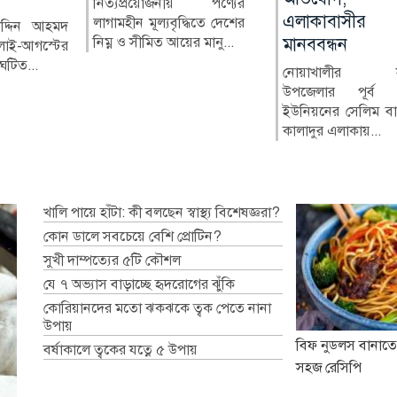
য় পণ্যের
রে ক্যান্সার
এলাকাবাসীর
্ধিতে দেশের
 সেমিনার
কুষ্টিয়ার মিরপুর উপজেলার
কক্সবাজারের চ
মুন্সীগঞ্জ প্রেসক্লা
র মানু...
িনারে প্রা...
মানববন্ধন
সাবেক নির্বাহী কর্মকর্তা
উপজেলা বিএনপির 
সহ-সভাপতি মাহা
(ইউএনও) নাজমুল ইসলামের
এনামুল হকের বক্তব্যকে
বাবুর বিরুদ্ধে দায়ের ক
নোয়াখালীর সুবর্ণচর
বিরু...
করে জু...
উপজেলার পূর্ব চরবাটা
ইউনিয়নের সেলিম বাজার ও
কালাদুর এলাকায়...
খালি পায়ে হাঁটা: কী বলছেন স্বাস্থ্য বিশেষজ্ঞরা?
কোন ডালে সবচেয়ে বেশি প্রোটিন?
সুখী দাম্পত্যের ৫টি কৌশল
যে ৭ অভ্যাস বাড়াচ্ছে হৃদরোগের ঝুঁকি
কোরিয়ানদের মতো ঝকঝকে ত্বক পেতে নানা
উপায়
বিফ নুডলস বানাতে
বর্ষাকালে ত্বকের যত্নে ৫ উপায়
সহজ রেসিপি