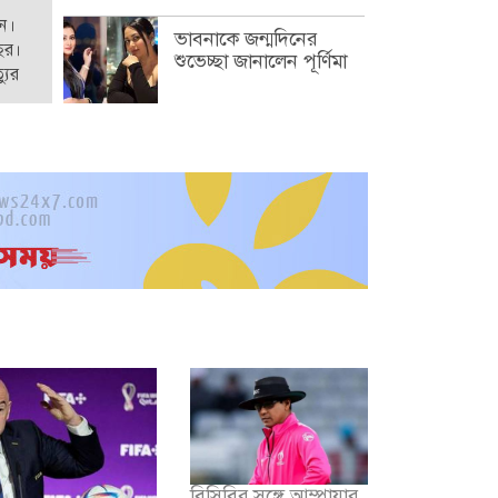
েন।
ভাবনাকে জন্মদিনের
ছর।
শুভেচ্ছা জানালেন পূর্ণিমা
যুর
বিসিবির সঙ্গে আম্পায়ার