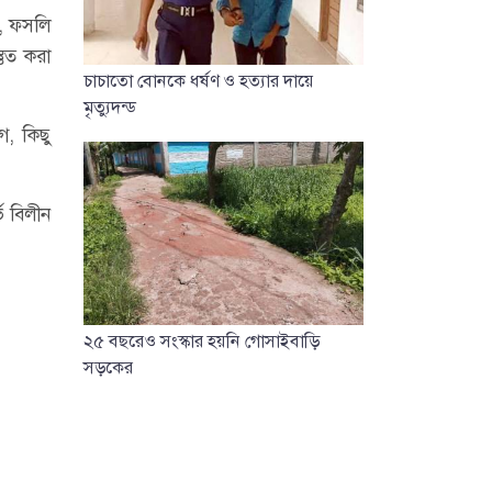
ক, ফসলি
তুত করা
চাচাতো বোনকে ধর্ষণ ও হত্যার দায়ে
মৃত্যুদন্ড
গ, কিছু
ে বিলীন
২৫ বছরেও সংস্কার হয়নি গোসাইবাড়ি
সড়কের