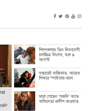
শিল্পকলায় তিন দিনব্যাপী
চলচ্চিত্র উৎসব, শুরু ৯
আগস্ট
সপ্তাহেই বাজিমাত, আয়ের
শিখরে স্পাইডার-ম্যান
েতা
মারা গেছেন ‘গজনি’ খ্যাত
অভিনেতা প্রদীপ রাওয়াত
‘গজনি’