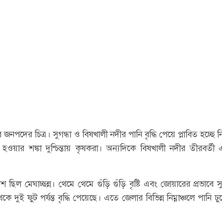
পদের চিত্র। সুগন্ধা ও বিষখালী নদীর পানি বৃদ্ধি পেয়ে প্লাবিত হচ্ছে নিম
ওয়ার শঙ্কা দুশ্চিন্তায় কৃষকরা। অন্যদিকে বিষখালী নদীর তীরবর্তী 
েঘাচ্ছন্ন। থেমে থেমে গুঁড়ি গুঁড়ি বৃষ্টি এবং জোয়ারের প্রভাবে সু
কে দুই ফুট পর্যন্ত বৃদ্ধি পেয়েছে। এতে জেলার বিভিন্ন নিম্নাঞ্চলে পানি ঢ