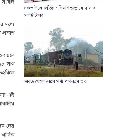
ক সংবাদ
লকডাউনে ক্ষতির পরিমাণ ছাড়াবে ২ লাখ
কোটি টাকা
র মধ্যে
 প্রকাশ
্তবায়নে
 ২০ লাখ
 তহবিলে
ভারত থেকে রেলে পণ্য পরিবহন শুরু
তায় এই
াকাটায়
োদন দেয়
 আর্থিক