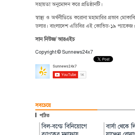
সহায়তা অনুমোদন করে প্রতিষ্ঠানটি।
স্বাস্থ্য ও অর্থনীতিতে করোনা মহামারির প্রভাব ম
ডলার। বাংলাদেশ এডিবির এই কোভিড-১৯ প্যাকেজ 
সান নিউজ/ আরএইচ
Copyright © Sunnews24x7
সবচেয়ে
পঠিত
রেন
থম এমআরএনএ
রাজসাক্ষী রিজভীর
বিল-বন্ডে বিনিয়োগে
শপথ নিলেন কল
বার্সা থেকে লি
ি হামলায়
ফ্লুসিভা’র
বক্তব্যে ক্ষুব্ধ শাবনূর
ব্যাংকের মুনাফায়
নতুন প্রেসিডেন্ট 
যাচ্ছেন রোনাল