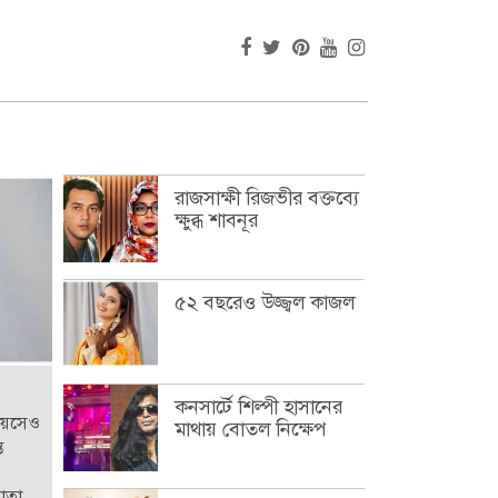
রাজসাক্ষী রিজভীর বক্তব্যে
ক্ষুব্ধ শাবনূর
৫২ বছরেও উজ্জ্বল কাজল
কনসার্টে শিল্পী হাসানের
বয়সেও
মাথায় বোতল নিক্ষেপ
ত
হোতা