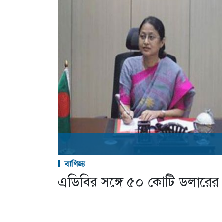
বাণিজ্য
এডিবির সঙ্গে ৫০ কোটি ডলারের 