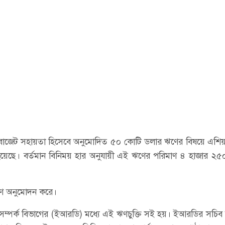
 বাজেট সহায়তা হিসেবে অনুমোদিত ৫০ কোটি ডলার ঋণের বিষয়ে এশিয়
ই হয়েছে। বর্তমান বিনিময় হার অনুযায়ী এই ঋণের পরিমাণ ৪ হাজার ২
 ঋণ অনুমোদন করে।
ম্পর্ক বিভাগের (ইআরডি) মধ্যে এই ঋণচুক্তি সই হয়। ইআরডির সচিব