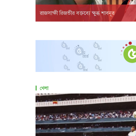
রাজসাক্ষী রিজভীর বক্তব্যে ক্ষুব্ধ শাবনূর
খেলা