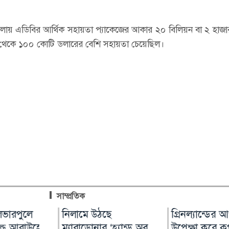
োকাবিলায় এডিবির আর্থিক সহায়তা প্যাকেজের আকার ২০ বিলিয়ন বা ২ হাজ
থেকে ১০০ কোটি ডলারের বেশি সহায়তা চেয়েছিল।
সাম্প্রতিক
ম্বিয়ার
ভারপুলে
নিলামে উঠছে
চিকিৎসক নিরাপদ
গ্রিনল্যান্ডের আপত্
আন্তর্জাতিক আদি
ট্রাম্প-
্ড আরাউহো
ম্যারাডোনার ‘হ্যান্ড অব
থাকলেই বদলাবে
উপেক্ষা করে কূপ
দিবস ২০২৬ : বৈচি