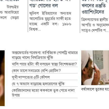
য়েলা
গড’ গোলের বল
স্বাস্থ্যসেবার চিত্র
খননের প্রস্তুতি
সমৃদ্ধ বাংলাদেশে ম
উরুগুইয়ান
ওয়াশিংটনের
ও অধিকার চাই
্ড আরাউহোকে
 ডানপন্থী
ফুটবল ইতিহাসের অন্যতম
বাংলাদেশের স্বাস্থ্য খাতে গত
লে ভেড়াতে
র্দো দে লা
আলোচিত মুহূর্তের সাক্ষী হতে
কয়েক দশকে উল্লেখযোগ্য
গ্রিনল্যান্ডের স্থানীয় কর
আদিবাসী জনগণের
ার (৭ আগ...
যাচ্ছে একটি বল। ১৯৮৬
অগ্রগতি হয়েছে। মাতৃ ও শি...
আপত্তি ও অনুমোদন ন
সংরক্ষণ এবং তাদের 
বিশ্বক...
সত্ত্বেও দেশটির প...
চ্যালেঞ্জ সম্পর্কে বিশ্বব্য
অক্সফোর্ডের গবেষণা: বাণিজ্যিক পোলট্রি খামারে
বাড়ছে খাদ্যে বিষক্রিয়ার ঝুঁকি
খালি পায়ে হাঁটা: কী বলছেন স্বাস্থ্য বিশেষজ্ঞরা?
কোন ডালে সবচেয়ে বেশি প্রোটিন?
সুখী দাম্পত্যের ৫টি কৌশল
যে ৭ অভ্যাস বাড়াচ্ছে হৃদরোগের ঝুঁকি
বর্ষাকালে ত্বকের যত
কোরিয়ানদের মতো ঝকঝকে ত্বক পেতে নানা
উপায়