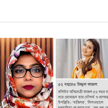
৫২ বছরেও উজ্জ্বল কাজল
বলিউড অভিনেত্রী কাজল ৫২ বছর 
ধরে রেখেছেন তার সৌন্দর্য ও প্রাণবন্
উপস্থিতি। ‘বাজিগর’, ‘দিলওয়ালে
দুলহানিয়া লে জায়েংগে’, ‘কুছ কুছ 