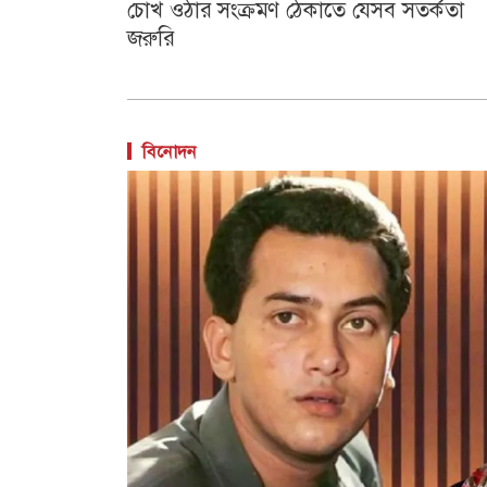
চোখ ওঠার সংক্রমণ ঠেকাতে যেসব সতর্কতা
জরুরি
বিনোদন