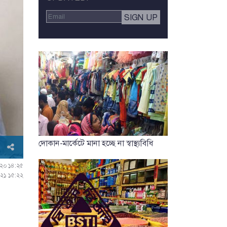
দোকান-মার্কেটে মানা হচ্ছে না স্বাস্থ্যবিধি
০২০ ১৪:২৫
০২১ ১৫:২২