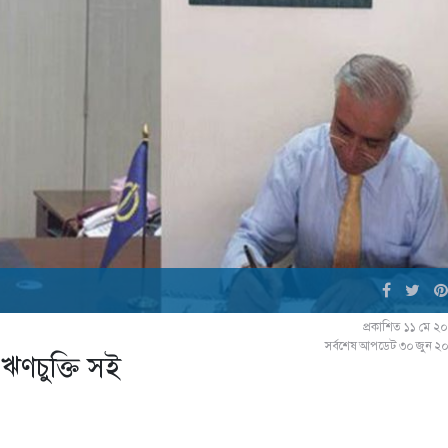
প্রকাশিত ১১ মে ২
সর্বশেষ আপডেট ৩০ জুন ২
ঋণচুক্তি সই