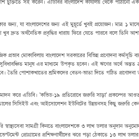
্রকাশ চুক্তিতে সই করেন। এডিবির বাংলাদেশ কার্যালয় থেকে পাঠানো এ
ন্য, যা বাংলাদেশের জন্য এই মুহূর্তে খুবই প্রয়োজন। মাত্র ১ মাসে
খুব দ্রুত অর্থনৈতিক প্রবৃদ্ধির ধারায় ফিরে যেতে পারবে বলে তিনি আশা
্রভাব মোকাবিলায় বাংলাদেশ সরকারের বিভিন্ন প্রণোদনা কর্মসূচি বাস
 সুবিধাবঞ্চিত মানুষ এর মাধ্যমে উপকৃত হবেন। এই ঋণের অর্থে অন্তত
াবে। তৈরি পোশাকখাতের শ্রমিকদের বেতন-ভাতা দিতে গঠিত প্রণোদনা
দন করে এডিবি। 'কভিড-১৯ প্রতিরোধে জরুরি সাড়া' প্রকল্পের আও
তালের সিসিইউ এবং আইসোলেশন ইউনিটের উন্নয়নসহ কিছু জরুরি কেন
 স্বাস্থ্যসেবা সামগ্রী কিনতে বাংলাদেশকে ৩ লাখ ডলার অনুদান অনুম
স্টমেন্ট প্রোগ্রামের প্রশিক্ষণার্থীদের ঝরে পড়া ঠেকাতে ১৩ লাখ ডলার