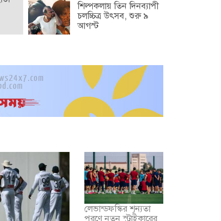
শিল্পকলায় তিন দিনব্যাপী
চলচ্চিত্র উৎসব, শুরু ৯
আগস্ট
লেভান্ডফস্কির শূন্যতা
পূরণে নতুন স্ট্রাইকারের