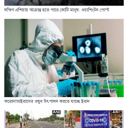
দক্ষিণ এশিয়ায় আক্রান্ত হতে পারে কোটি মানুষ: ওয়াশিংটন পোস্ট
করোনাভাইরাসের ওষুধ উৎপাদন করতে যাচ্ছে ইরান