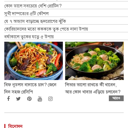
কোন ডালে সবচেয়ে বেশি প্রোটিন?
সুখী দাম্পত্যের ৫টি কৌশল
যে ৭ অভ্যাস বাড়াচ্ছে হৃদরোগের ঝুঁকি
কোরিয়ানদের মতো ঝকঝকে ত্বক পেতে নানা উপায়
বর্ষাকালে ত্বকের যত্নে ৫ উপায়
বিফ নুডলস বানাতে চান? জেনে
লিভার ভালো রাখতে কী খাবেন,
নিন সহজ রেসিপি
আর কোন খাবার এড়িয়ে চলবেন?
আরও
বিনোদন