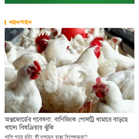
লাইফস্টাইল
অক্সফোর্ডের গবেষণা: বাণিজ্যিক পোলট্রি খামারে বাড়ছে
খাদ্যে বিষক্রিয়ার ঝুঁকি
খালি পায়ে হাঁটা: কী বলছেন স্বাস্থ্য বিশেষজ্ঞরা?