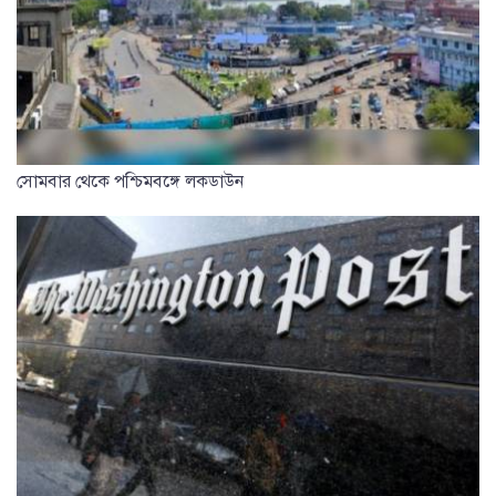
সোমবার থেকে পশ্চিমবঙ্গে লকডাউন