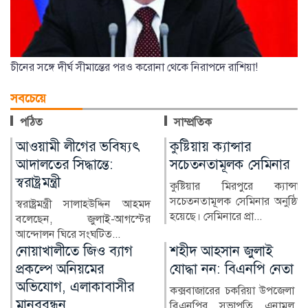
চীনের সঙ্গে দীর্ঘ সীমান্তের পরও করোনা থেকে নিরাপদে রাশিয়া!
সবচেয়ে
পঠিত
সাম্প্রতিক
কুষ্টিয়ায় ক্যান্সার
লাখ টাকার ফল-নাস্তা নিয়ে
সচেতনতামূলক সেমিনার
সাবেক ইউএনওকে ঘিরে
প্রশ্ন
কুষ্টিয়ার মিরপুরে ক্যান্সার
সচেতনতামূলক সেমিনার অনুষ্ঠিত
কুষ্টিয়ার মিরপুর উপজেলার সাবেক
হয়েছে। সেমিনারে প্রা...
নির্বাহী কর্মকর্তা (ইউএনও)
নাজমুল ইসলামের বিরু...
শহীদ আহসান জুলাই
হাসিনা দিল্লিতে,
যোদ্ধা নন: বিএনপি নেতা
পরিবারের অন্য সদস্যরা
কে কোথায়?
কক্সবাজারের চকরিয়া উপজেলা
বিএনপির সভাপতি এনামুল