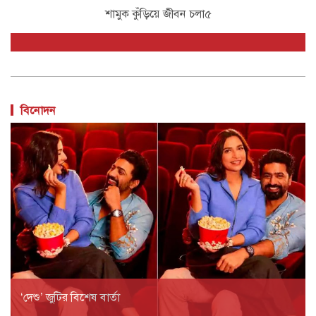
শামুক কুঁড়িয়ে জীবন চলা৩
বিনোদন
‘দেশু’ জুটির বিশেষ বার্তা