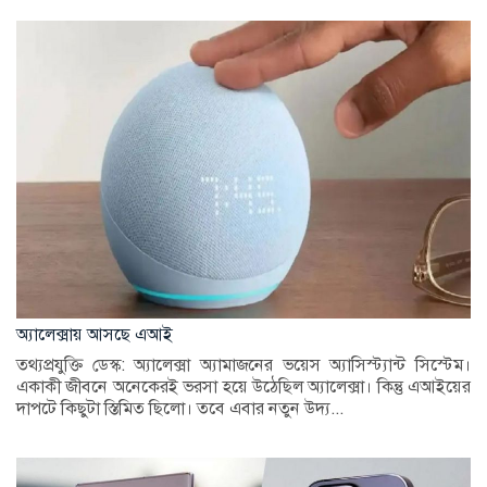
অ্যালেক্সায় আসছে এআই
তথ্যপ্রযুক্তি ডেস্ক: অ্যালেক্সা অ্যামাজনের ভয়েস অ্যাসিস্ট্যান্ট সিস্টেম।
একাকী জীবনে অনেকেরই ভরসা হয়ে উঠেছিল অ্যালেক্সা। কিন্তু এআইয়ের
দাপটে কিছুটা স্তিমিত ছিলো। তবে এবার নতুন উদ্য...