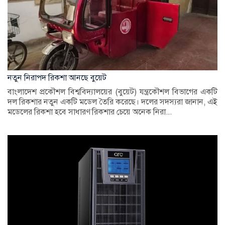
নতুন নিরাপদ রিকশা আনছে বুয়েট
বাংলাদেশ প্রকৌশল বিশ্ববিদ্যালয়ের (বুয়েট) যন্ত্রকৌশল বিভাগের একটি
দল রিকশার নতুন একটি মডেল তৈরি করেছে। দলের সদস্যরা জানান, এই
মডেলের রিকশা হবে সাধারণ রিকশার চেয়ে অনেক নিরা...