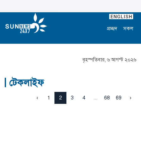
প্রচ্ছদ
সকল
বৃহস্পতিবার, ৬ আগস্ট ২০২৬
টেকলাইফ
‹
1
2
3
4
...
68
69
›