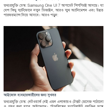
তথ্যপ্রযুক্তি ডেস্ক: Samsung One UI 7 আপডেট শিগগিরই আসছে। যা
বেশ কিছু স্মার্টফোনে নতুন ডিজাইন, আরও স্মুথ অ্যানিমেশন এবং উন্নত
পারফরম্যান্স নিয়ে আসবে। আরও পড়ুন:
আইফোন ব্যবহারকারীদের জন্য সুখবর
তথ্যপ্রযুক্তি ডেস্ক: নেটওয়ার্ক নেই এমন এলাকায়ও টেক্সট মেসেজ পাঠানো
ও গ্রহণ করা যাবে আইফোনে। স্টারলিঙ্কের স্যাটেলাইট প্রযুক্তির সঙ্গে