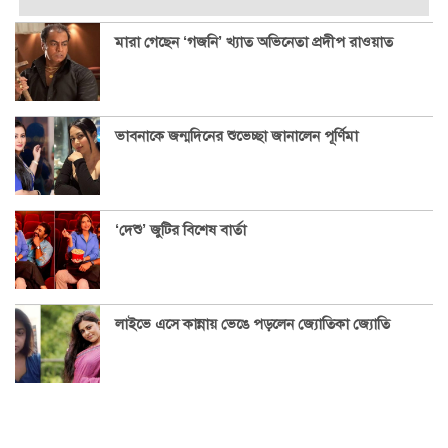
মারা গেছেন ‘গজনি’ খ্যাত অভিনেতা প্রদীপ রাওয়াত
ভাবনাকে জন্মদিনের শুভেচ্ছা জানালেন পূর্ণিমা
‘দেশু’ জুটির বিশেষ বার্তা
লাইভে এসে কান্নায় ভেঙে পড়লেন জ্যোতিকা জ্যোতি