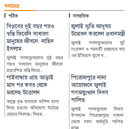
সবচেয়ে
পঠিত
সাম্প্রতিক
জুলাই স্মৃতি জাদুঘর
আল-আকসা দখলের পথে
উদ্বোধন করলেন প্রধানমন্ত্রী
ইসরাইল
জুলাই গণঅভ্যুত্থানের স্মৃতি
জেরুজালেমের পবিত্র আল-আকসা
সংরক্ষণ ও পরবর্তী প্রজন্মের কাছে
মসজিদ ও ডোম অব দ্য রক ঘিরে
এর ইতিহাস তুলে ধ...
পরিস্থিতি উত্তপ্ত হয়ে উ...
পিরোজপুরে নানা
১৮ জেলেসহ বিকল
আয়োজনে জুলাই
ফিশিং বোট উদ্ধার করল
গণঅভ্যুত্থান দিবস
কোস্ট গার্ড
পালিত
গভীর সমুদ্রে ইঞ্জিন বিকল হয়ে
ভাসতে থাকা একটি ফিশিং
জুলাই গণঅভ্যুত্থান দিবস
বোটসহ ১৮ জন জেলেকে
উপলক্ষে পিরোজপুরে সকাল
জীবিত উ...
থেকে নানা কর্মসূচি পালিত
হচ্ছে...