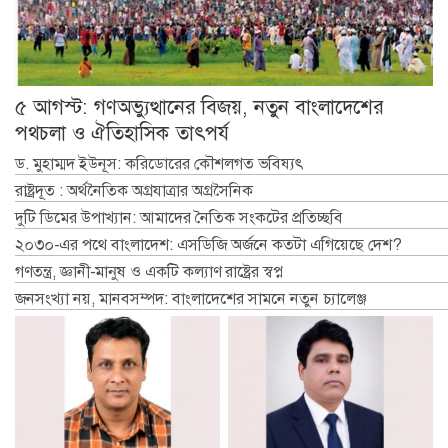
৫ আগস্ট: গণঅভ্যুত্থানের বিজয়, নতুন বাংলাদেশের
পথচলা ও ঐতিহাসিক তাৎপর্য
ড. মুহাম্মদ ইউনূস: করিডোরের কৌশলগত ভবিষ্যৎ
রাষ্ট্রদূত : অর্থনৈতিক অগ্রযাত্রার অগ্রসৈনিক
দুটি ডিমের উপাখ্যান: আমাদের নৈতিক সংকটের প্রতিচ্ছবি
২০৩০-এর পথে বাংলাদেশ: এসডিজি অর্জনে কতটা এগিয়েছে দেশ?
গণতন্ত্র, জ্ঞানী-মানুষ ও একটি কল্যাণ রাষ্ট্রের স্বপ্ন
জনসংখ্যা নয়, মানবসম্পদ: বাংলাদেশের সামনে নতুন চ্যালেঞ্জ