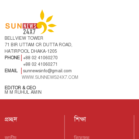
BELLVIEW TOWER
71 BIR UTTAM CR DUTTA ROAD,
HATIRPOOL DHAKA-1205
PHONE
+88 02 41060270
+88 02 41060271
EMAIL
sunnewsinfo@gmail.com
WWW.SUNNEWS24X7.COM
EDITOR & CEO
M M RUHUL AMIN
প্রচ্ছদ
শিক্ষা
জাতীয়
বিনোদন