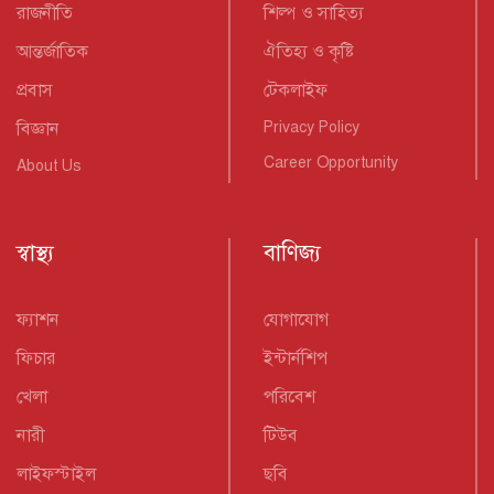
রাজনীতি
শিল্প ও সাহিত্য
আন্তর্জাতিক
ঐতিহ্য ও কৃষ্টি
প্রবাস
টেকলাইফ
বিজ্ঞান
Privacy Policy
Career Opportunity
About Us
স্বাস্থ্য
বাণিজ্য
ফ্যাশন
যোগাযোগ
ফিচার
ইন্টার্নশিপ
খেলা
পরিবেশ
নারী
টিউব
লাইফস্টাইল
ছবি