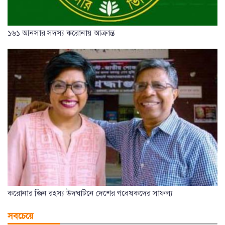
১৬১ আনসার সদস্য করোনায় আক্রান্ত
করোনার জিন রহস্য উদঘাটনে দেশের গবেষকদের সাফল্য
সবচেয়ে