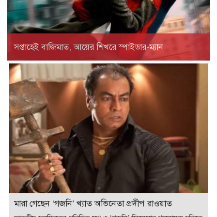
সপ্তাহেই বাজিমাত, আয়ের শিখরে স্পাইডার-ম্যান
মারা গেছেন ‘গজনি’ খ্যাত অভিনেতা প্রদীপ রাওয়াত