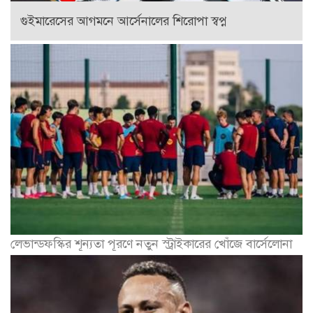
গুইমারেসের আগমনে আর্সেনালের শিরোপা স্বপ্ন
লেভান্ডফস্কির শূন্যতা পূরণে নতুন স্ট্রাইকারের খোঁজে বার্সেলোনা