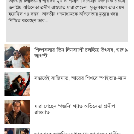
ভারতীয় চলচ্চিত্রের পরিচিত মুখ ও ‘গজনি’ সিনেমার খলনায়ক চরিত্রে
জনপ্রিয় অভিনেতা প্রদীপ রাওয়াত মারা গেছেন। মৃত্যুকালে তার বয়স
হয়েছিল ৭৪ বছর। ভারতীয় গণমাধ্যমকে অভিনেতার মৃত্যুর খবর
নিশ্চিত করেছেন তার...
শিল্পকলায় তিন দিনব্যাপী চলচ্চিত্র উৎসব, শুরু ৯
আগস্ট
সপ্তাহেই বাজিমাত, আয়ের শিখরে স্পাইডার-ম্যান
মারা গেছেন ‘গজনি’ খ্যাত অভিনেতা প্রদীপ
রাওয়াত