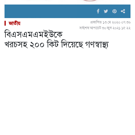
প্রকাশিত ১৩ মে ২০২০ ০৭:৩৬
জাতীয়
সর্বশেষ আপডেট ৩০ জুন ২০২১ ১৫:২২
বিএসএমএমইউকে
খরচসহ ২০০ কিট দিয়েছে গণস্বাস্থ্য