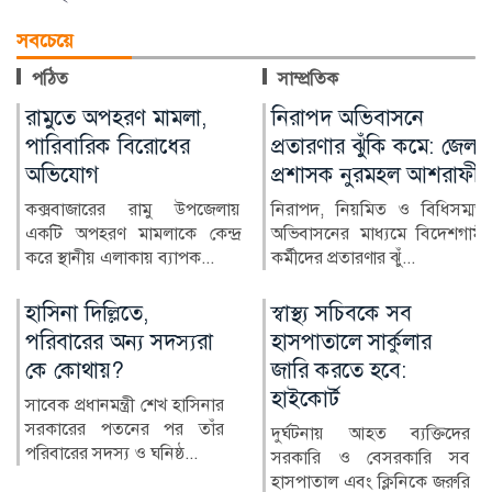
সবচেয়ে
পঠিত
সাম্প্রতিক
নিরাপদ অভিবাসনে
জুলাই স্মৃতি জাদুঘর
প্রতারণার ঝুঁকি কমে: জেলা
উদ্বোধন করলেন প্রধানমন্ত্রী
প্রশাসক নুরমহল আশরাফী
জুলাই গণঅভ্যুত্থানের স্মৃতি
সংরক্ষণ ও পরবর্তী প্রজন্মের কাছে
নিরাপদ, নিয়মিত ও বিধিসম্মত
এর ইতিহাস তুলে ধ...
অভিবাসনের মাধ্যমে বিদেশগামী
কর্মীদের প্রতারণার ঝুঁ...
স্বাস্থ্য সচিবকে সব
র‍্যাবের পরিবর্তে নতুন
হাসপাতালে সার্কুলার
বাহিনী, কী আছে খসড়া
জারি করতে হবে:
আইনে?
হাইকোর্ট
র‍্যাপিড অ্যাকশন ব্যাটালিয়ন
(র‍্যাব) বিলুপ্ত করে স্পেশাল
দুর্ঘটনায় আহত ব্যক্তিদের
রেসপন্স ব্যা...
সরকারি ও বেসরকারি সব
হাসপাতাল এবং ক্লিনিকে জরুরি