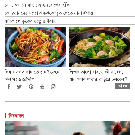
যে ৭ অভ্যাস বাড়াচ্ছে হৃদরোগের ঝুঁকি
কোরিয়ানদের মতো ঝকঝকে ত্বক পেতে নানা উপায়
বর্ষাকালে ত্বকের যত্নে ৫ উপায়
বিফ নুডলস বানাতে চান? জেনে
লিভার ভালো রাখতে কী খাবেন,
নিন সহজ রেসিপি
আর কোন খাবার এড়িয়ে চলবেন?
আরও
বিনোদন