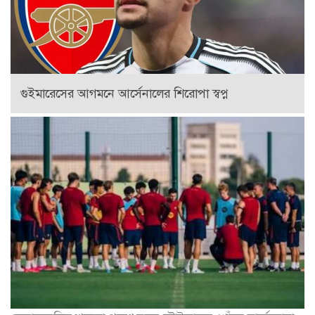
গুইমারেসের আগমনে আর্সেনালের শিরোপা স্বপ্ন