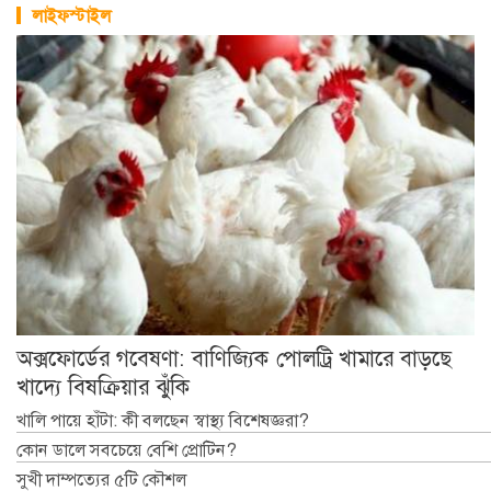
লাইফস্টাইল
অক্সফোর্ডের গবেষণা: বাণিজ্যিক পোলট্রি খামারে বাড়ছে
খাদ্যে বিষক্রিয়ার ঝুঁকি
খালি পায়ে হাঁটা: কী বলছেন স্বাস্থ্য বিশেষজ্ঞরা?
কোন ডালে সবচেয়ে বেশি প্রোটিন?
সুখী দাম্পত্যের ৫টি কৌশল