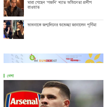
মারা গেছেন ‘গজনি’ খ্যাত অভিনেতা প্রদীপ
রাওয়াত
ভাবনাকে জন্মদিনের শুভেচ্ছা জানালেন পূর্ণিমা
খেলা