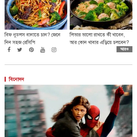
বিফ নুডলস বানাতে চান? জেনে
লিভার ভালো রাখতে কী খাবেন,
নিন সহজ রেসিপি
আর কোন খাবার এড়িয়ে চলবেন?
আরও
বিনোদন