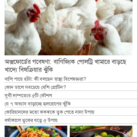
অক্সফোর্ডের গবেষণা: বাণিজ্যিক পোলট্রি খামারে বাড়ছে
খাদ্যে বিষক্রিয়ার ঝুঁকি
খালি পায়ে হাঁটা: কী বলছেন স্বাস্থ্য বিশেষজ্ঞরা?
কোন ডালে সবচেয়ে বেশি প্রোটিন?
সুখী দাম্পত্যের ৫টি কৌশল
যে ৭ অভ্যাস বাড়াচ্ছে হৃদরোগের ঝুঁকি
কোরিয়ানদের মতো ঝকঝকে ত্বক পেতে নানা উপায়
বর্ষাকালে ত্বকের যত্নে ৫ উপায়