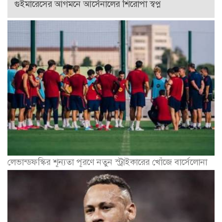
গুইমারেসের আগমনে আর্সেনালের শিরোপা স্বপ্ন
লেভান্ডফস্কির শূন্যতা পূরণে নতুন স্ট্রাইকারের খোঁজে বার্সেলোনা