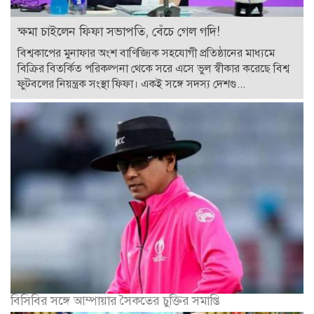
ক্ষমা চাইলেন ফিফা সভাপতি, বেঁচে গেল গদি!
বিশ্বকাপের মুনাফার অংশ বাণিজ্যিক সহযোগী প্রতিষ্ঠানের মাধ্যমে
বিক্রির বিতর্কিত পরিকল্পনা থেকে সরে এসে ভুল স্বীকার করেছে বিশ্ব
ফুটবলের নিয়ন্ত্রক সংস্থা ফিফা। একই সঙ্গে সদস্য দেশগু...
বিসিবির সঙ্গে আম্পায়ার সৈকতের চুক্তির সমাপ্তি