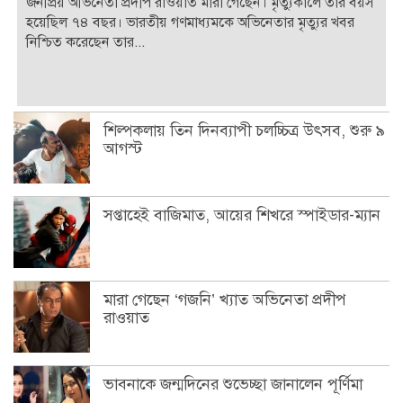
জনপ্রিয় অভিনেতা প্রদীপ রাওয়াত মারা গেছেন। মৃত্যুকালে তার বয়স
হয়েছিল ৭৪ বছর। ভারতীয় গণমাধ্যমকে অভিনেতার মৃত্যুর খবর
নিশ্চিত করেছেন তার...
শিল্পকলায় তিন দিনব্যাপী চলচ্চিত্র উৎসব, শুরু ৯
আগস্ট
সপ্তাহেই বাজিমাত, আয়ের শিখরে স্পাইডার-ম্যান
মারা গেছেন ‘গজনি’ খ্যাত অভিনেতা প্রদীপ
রাওয়াত
ভাবনাকে জন্মদিনের শুভেচ্ছা জানালেন পূর্ণিমা