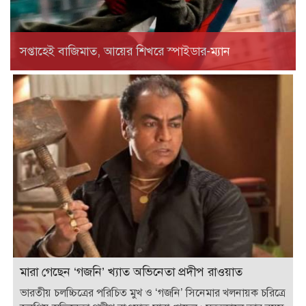
সপ্তাহেই বাজিমাত, আয়ের শিখরে স্পাইডার-ম্যান
মারা গেছেন ‘গজনি’ খ্যাত অভিনেতা প্রদীপ রাওয়াত
ভারতীয় চলচ্চিত্রের পরিচিত মুখ ও ‘গজনি’ সিনেমার খলনায়ক চরিত্রে