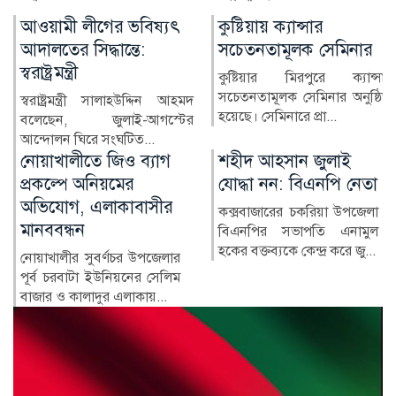
কুষ্টিয়ায় ক্যান্সার
লাখ টাকার ফল-নাস্তা নিয়ে
সচেতনতামূলক সেমিনার
সাবেক ইউএনওকে ঘিরে
প্রশ্ন
কুষ্টিয়ার মিরপুরে ক্যান্সার
সচেতনতামূলক সেমিনার অনুষ্ঠিত
কুষ্টিয়ার মিরপুর উপজেলার সাবেক
হয়েছে। সেমিনারে প্রা...
নির্বাহী কর্মকর্তা (ইউএনও)
নাজমুল ইসলামের বিরু...
শহীদ আহসান জুলাই
হাসিনা দিল্লিতে,
যোদ্ধা নন: বিএনপি নেতা
পরিবারের অন্য সদস্যরা
কে কোথায়?
কক্সবাজারের চকরিয়া উপজেলা
বিএনপির সভাপতি এনামুল
সাবেক প্রধানমন্ত্রী শেখ হাসিনার
হকের বক্তব্যকে কেন্দ্র করে জু...
সরকারের পতনের পর তাঁর
পরিবারের সদস্য ও ঘনিষ্ঠ...