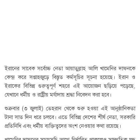
ইরানের সাবেক সর্বোচ্চ নেতা আয়াতুল্লাহ আলি খামেনির দাফনকে
কেন্দ্র করে সপ্তাহজুড়ে বিস্তৃত কর্মসূচির সূচনা হয়েছে। ইরান ও
ইরাকের বিভিন্ন গুরুত্বপূর্ণ শহরে এই আয়োজন ছড়িয়ে পড়েছে,
যেখানে ধর্মীয় ও রাষ্ট্রীয় মর্যাদায় শ্রদ্ধা নিবেদন করা হবে।
শুক্রবার (৩ জুলাই) তেহরান থেকে শুরু হওয়া এই আনুষ্ঠানিকতা
টানা সাত দিন ধরে চলবে। এতে বিভিন্ন দেশের শীর্ষ নেতা, সরকারি
প্রতিনিধি এবং ধর্মীয় ব্যক্তিত্বদের অংশ নেওয়ার কথা রয়েছে।
খামেনির দাফনের সময়সূচি আগে নির্ধারিত থাকলেও সাম্প্রতিক যুদ্ধ