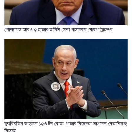
পোল্যান্ডে আরও ৫ হাজার মার্কিন সেনা পাঠানোর ঘোষণা ট্রাম্পের
যুদ্ধবিরতির আড়ালে ১৫৩ টন বোমা, গাজার নিস্তব্ধতা ভাঙলেন নেতানিয়াহু
নিজেই