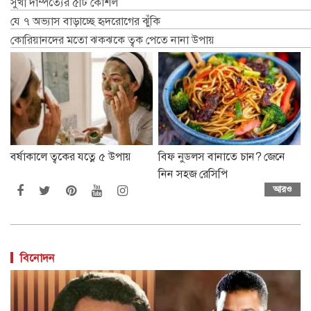
সুখী দাম্পত্যের ৫টি কৌশল
যে ৭ অভ্যাস বাড়াচ্ছে হৃদরোগের ঝুঁকি
কোরিয়ানদের মতো ঝকঝকে ত্বক পেতে নানা উপায়
বর্ষাকালে ত্বকের যত্নে ৫ উপায়
বিফ নুডলস বানাতে চান? জেনে
নিন সহজ রেসিপি
আরও
বিনোদন