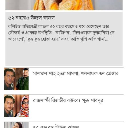
৫২ বছরেও উজ্জ্বল কাজল
বলিউড অভিনেত্রী কাজল ৫২ বছর বয়সেও ধরে রেখেছেন তার
সৌন্দর্য ও প্রাণবন্ত উপস্থিতি। ‘বাজিগর’, ‘দিলওয়ালে দুলহানিয়া লে
জায়েংগে’, ‘কুছ কুছ হোতা হ্যায়’ এবং ‘কাভি খুশি কাভি গাম’...
সালমান শাহ হত্যা মামলা, খলনায়ক ডন গ্রেপ্তার
রাজসাক্ষী রিজভীর বক্তব্যে ক্ষুব্ধ শাবনূর
৫২ বছরেও উজ্জ্বল কাজল