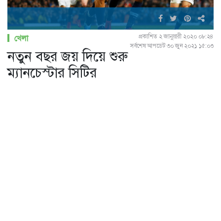
প্রকাশিত ২ জানুয়ারী ২০২০ ০৮:২৪
খেলা
সর্বশেষ আপডেট ৩০ জুন ২০২১ ১৫:০৩
নতুন বছর জয় দিয়ে শুরু
ম্যানচেস্টার সিটির