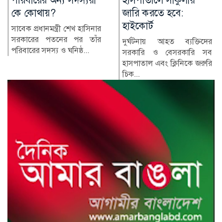
হাসপাতালে সার্কুলার
বাহিনী, কী আছে খসড়া
জারি করতে হবে:
আইনে?
হাইকোর্ট
র‍্যাপিড অ্যাকশন ব্যাটালিয়ন
(র‍্যাব) বিলুপ্ত করে স্পেশাল
দুর্ঘটনায় আহত ব্যক্তিদের
রেসপন্স ব্যা...
সরকারি ও বেসরকারি সব
হাসপাতাল এবং ক্লিনিকে জরুরি
চিক...