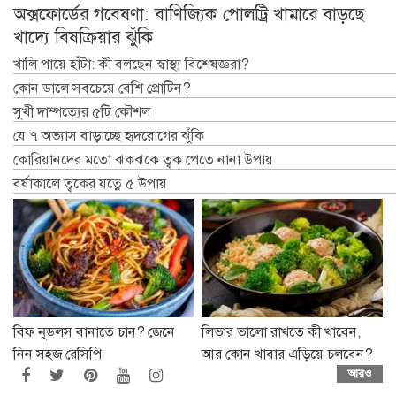
অক্সফোর্ডের গবেষণা: বাণিজ্যিক পোলট্রি খামারে বাড়ছে
খাদ্যে বিষক্রিয়ার ঝুঁকি
খালি পায়ে হাঁটা: কী বলছেন স্বাস্থ্য বিশেষজ্ঞরা?
কোন ডালে সবচেয়ে বেশি প্রোটিন?
সুখী দাম্পত্যের ৫টি কৌশল
যে ৭ অভ্যাস বাড়াচ্ছে হৃদরোগের ঝুঁকি
কোরিয়ানদের মতো ঝকঝকে ত্বক পেতে নানা উপায়
বর্ষাকালে ত্বকের যত্নে ৫ উপায়
বিফ নুডলস বানাতে চান? জেনে
লিভার ভালো রাখতে কী খাবেন,
নিন সহজ রেসিপি
আর কোন খাবার এড়িয়ে চলবেন?
আরও