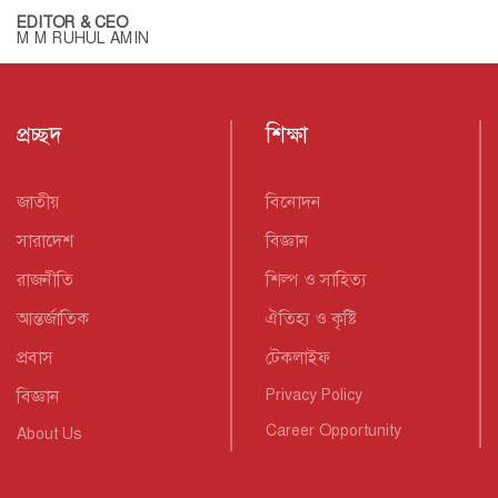
EDITOR & CEO
M M RUHUL AMIN
প্রচ্ছদ
শিক্ষা
জাতীয়
বিনোদন
সারাদেশ
বিজ্ঞান
রাজনীতি
শিল্প ও সাহিত্য
আন্তর্জাতিক
ঐতিহ্য ও কৃষ্টি
প্রবাস
টেকলাইফ
বিজ্ঞান
Privacy Policy
Career Opportunity
About Us