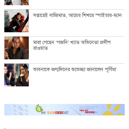
সপ্তাহেই বাজিমাত, আয়ের শিখরে স্পাইডার-ম্যান
মারা গেছেন ‘গজনি’ খ্যাত অভিনেতা প্রদীপ
রাওয়াত
ভাবনাকে জন্মদিনের শুভেচ্ছা জানালেন পূর্ণিমা