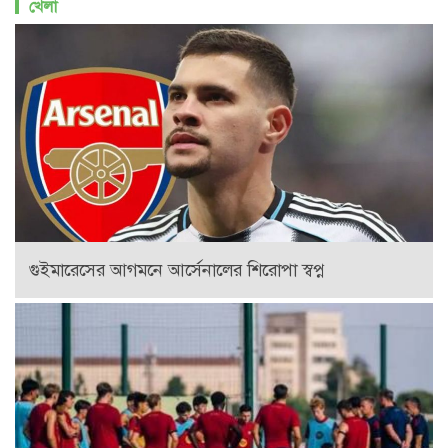
খেলা
গুইমারেসের আগমনে আর্সেনালের শিরোপা স্বপ্ন