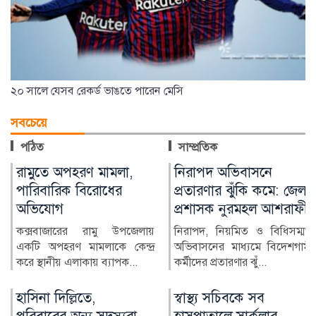
২০ সালে যেসব রেকর্ড ভাঙতে পারেন মেসি
সবচেয়ে
পঠিত
সাম্প্রতিক
নিরাপদ অভিবাসনে
জুলাই স্মৃতি জাদুঘর
প্রতারণার ঝুঁকি কমে: জেলা
উদ্বোধন করলেন প্রধানমন্ত্রী
প্রশাসক নুরমহল আশরাফী
জুলাই গণঅভ্যুত্থানের স্মৃতি
সংরক্ষণ ও পরবর্তী প্রজন্মের কাছে
নিরাপদ, নিয়মিত ও বিধিসম্মত
এর ইতিহাস তুলে ধ...
অভিবাসনের মাধ্যমে বিদেশগামী
কর্মীদের প্রতারণার ঝুঁ...
স্বাস্থ্য সচিবকে সব
র‍্যাবের পরিবর্তে নতুন