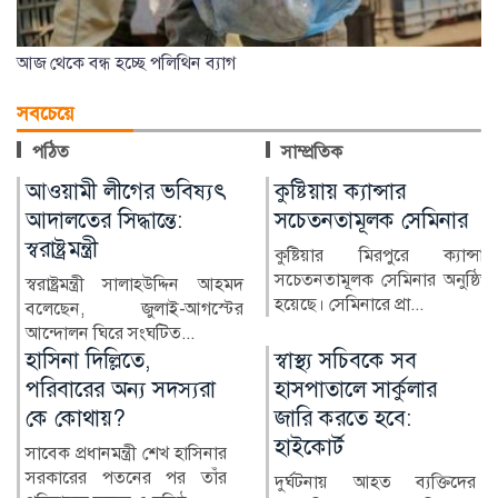
আজ থেকে বন্ধ হচ্ছে পলিথিন ব্যাগ
সবচেয়ে
পঠিত
সাম্প্রতিক
কুষ্টিয়ায় ক্যান্সার
লাখ টাকার ফল-নাস্তা নিয়ে
সচেতনতামূলক সেমিনার
সাবেক ইউএনওকে ঘিরে
প্রশ্ন
কুষ্টিয়ার মিরপুরে ক্যান্সার
সচেতনতামূলক সেমিনার অনুষ্ঠিত
কুষ্টিয়ার মিরপুর উপজেলার সাবেক
হয়েছে। সেমিনারে প্রা...
নির্বাহী কর্মকর্তা (ইউএনও)
নাজমুল ইসলামের বিরু...
স্বাস্থ্য সচিবকে সব
র‍্যাবের পরিবর্তে নতুন
হাসপাতালে সার্কুলার
বাহিনী, কী আছে খসড়া
জারি করতে হবে:
আইনে?
হাইকোর্ট
র‍্যাপিড অ্যাকশন ব্যাটালিয়ন
(র‍্যাব) বিলুপ্ত করে স্পেশাল
দুর্ঘটনায় আহত ব্যক্তিদের