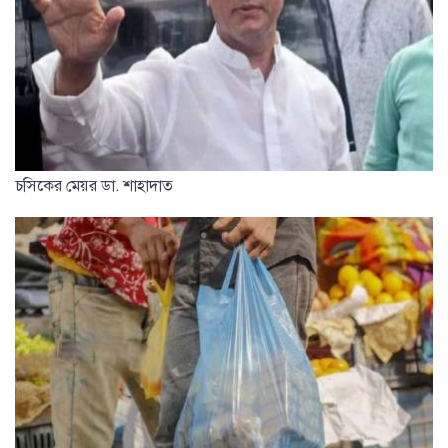
চসিকের মেয়র ডা. শাহাদাত