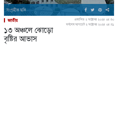
সংগৃহীত ছবি
প্রকাশিত ২ অক্টোবর ২০২৪ ০৪:৩০
জাতীয়
সর্বশেষ আপডেট ২ অক্টোবর ২০২৪ ০৪:৩১
১৩ অঞ্চলে ঝোড়ো
বৃষ্টির আভাস