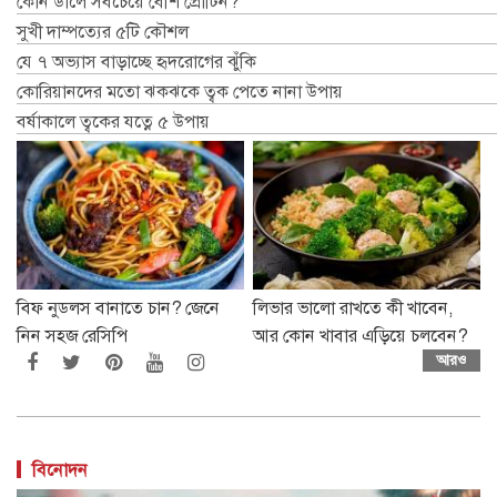
কোন ডালে সবচেয়ে বেশি প্রোটিন?
সুখী দাম্পত্যের ৫টি কৌশল
যে ৭ অভ্যাস বাড়াচ্ছে হৃদরোগের ঝুঁকি
কোরিয়ানদের মতো ঝকঝকে ত্বক পেতে নানা উপায়
বর্ষাকালে ত্বকের যত্নে ৫ উপায়
বিফ নুডলস বানাতে চান? জেনে
লিভার ভালো রাখতে কী খাবেন,
নিন সহজ রেসিপি
আর কোন খাবার এড়িয়ে চলবেন?
আরও
বিনোদন