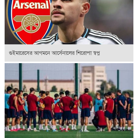
গুইমারেসের আগমনে আর্সেনালের শিরোপা স্বপ্ন