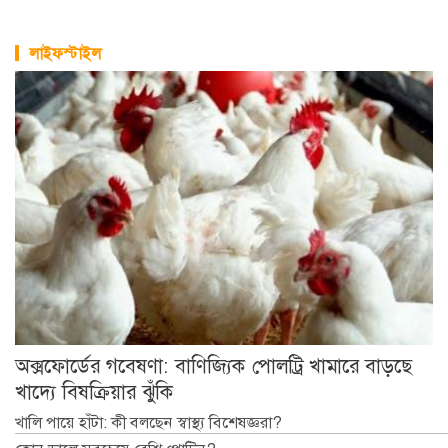
লাইফস্টাইল
অক্সফোর্ডের গবেষণা: বাণিজ্যিক পোলট্রি খামারে বাড়ছে
খাদ্যে বিষক্রিয়ার ঝুঁকি
খালি পায়ে হাঁটা: কী বলছেন স্বাস্থ্য বিশেষজ্ঞরা?