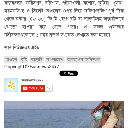
কক্সবাজার, ফরিদপুর, বরিশাল, পটুয়াখালী, যশোর, কুষ্টিয়া, খুলনা,
ময়মনসিংহ ও সিলেট অঞ্চলের ওপর দিয়ে দক্ষিণ/দক্ষিণ-পূর্ব দিক
থেকে ঘণ্টায় (৪৫-৬০) কি.মি বেগে বৃষ্টি বা বজ্রবৃষ্টিসহ অস্থায়ীভাবে
ঝোড়ো হাওয়া বয়ে যেতে পারে। এ সকল এলাকার
নদীবন্দরগুলোকে ১ নম্বর সতর্ক সংকেত দেখাতে বলা হয়েছে।
সান নিউজ/এমএইচ
অঞ্চলে
বৃষ্টি
বজ্রবৃষ্টি
বাংলাদেশ
আবহাওয়া অধিদপ্তর
Copyright © Sunnews24x7