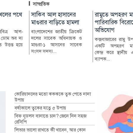
সাম্প্রতিক
কই
লের পথে
সাকিব আল হাসানের
মারা গেছেন ‘গজনি’ খ্যাত
রামুতে অপহরণ ম
বোয়ালমারীতে
নজনকে
মাগুরার বাড়িতে হামলা
অভিনেতা প্রদীপ রাওয়াত
পারিবারিক বিরো
নিয়মবহির্ভূতভাবে
পন্ন
অভিযোগ
বিদ্যালয়ের মালাম
পবিত্র আল-
বাংলাদেশের জাতীয় ক্রিকেট
ভারতীয় চলচ্চিত্রের পরিচিত মুখ
বিক্রির অভিযোগ
ডোম অব দ্য
দলের সাবেক অধিনায়ক ও
ও ‘গজনি’ সিনেমার খলনায়ক
া উপজেলায়
কক্সবাজারের রামু উ
ি উত্তপ্ত হয়ে
মাগুরা-১ আসনের সাবেক
চরিত্রে জনপ...
িকার একই
একটি অপহরণ মা
ফরিদপুরের বোয়
সংসদ সদস্য...
 সদস্যের
কেন্দ্র করে স্থানীয়
উপজেলার গোহা
ব্যাপক...
মাধ্যমিক বিদ্যালয়ের 
বাইরে থা...
কোরিয়ানদের মতো ঝকঝকে ত্বক পেতে নানা
উপায়
বর্ষাকালে ত্বকের যত্নে ৫ উপায়
বিফ নুডলস বানাতে চান? জেনে নিন সহজ
রেসিপি
লিভার ভালো রাখতে কী খাবেন, আর কোন