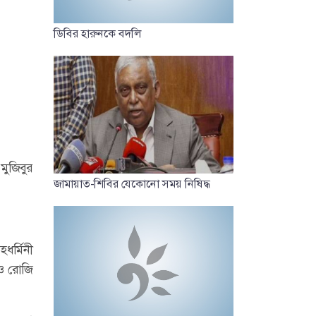
ডিবির হারুনকে বদলি
ুজিবুর
জামায়াত-শিবির যেকোনো সময় নিষিদ্ধ
ধর্মিনী
 ও রোজি