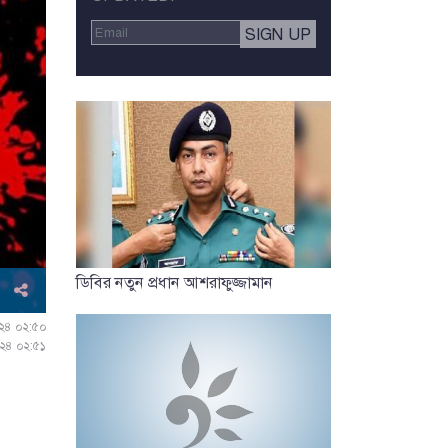
ডিবির নতুন প্রধান আশরাফুজ্জামান
০২৪ ০২:৫০
০২৪ ০২:৫১