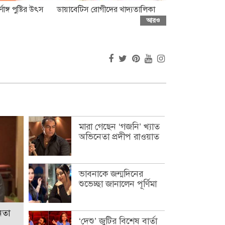
ণাঙ্গ পুষ্টির উৎস
ডায়াবেটিস রোগীদের খাদ্যতালিকা
আরও
মারা গেছেন ‘গজনি’ খ্যাত
অভিনেতা প্রদীপ রাওয়াত
ভাবনাকে জন্মদিনের
শুভেচ্ছা জানালেন পূর্ণিমা
েতা
‘দেশু’ জুটির বিশেষ বার্তা