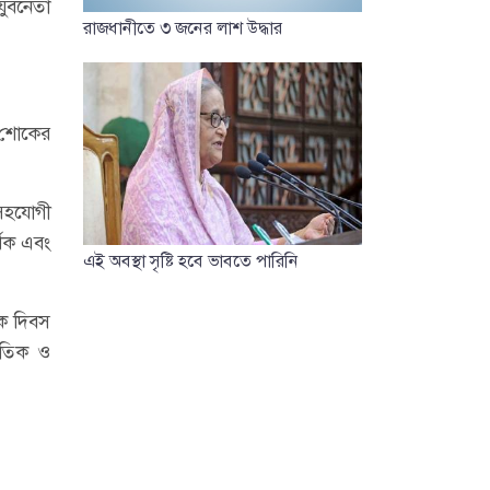
যুবনেতা
রাজধানীতে ৩ জনের লাশ উদ্ধার
র শোকের
 সহযোগী
্থক এবং
এই অবস্থা সৃষ্টি হবে ভাবতে পারিনি
ক দিবস
নৈতিক ও