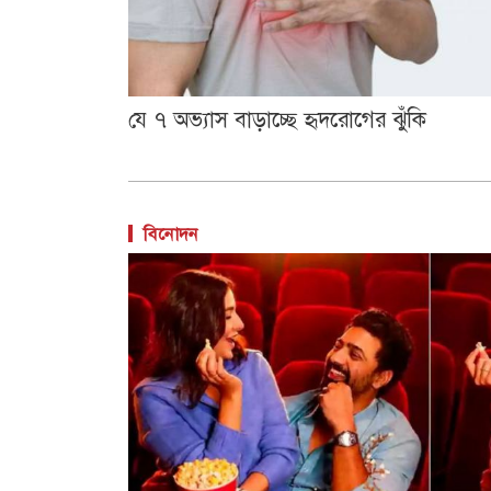
যে ৭ অভ্যাস বাড়াচ্ছে হৃদরোগের ঝুঁকি
বিনোদন