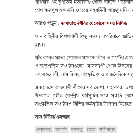
পৃথিবীর এই ঘৃণ্যতম হত্যাকাণ্ড থেকে বাঁচতে পারেননি
শেখ ফজলুল হক মনি ও তার সহধর্মিনী আরজু মনি এব
আরও পড়ুন :
জামায়াত-শিবির যেকোনো সময় নিষিদ্ধ
সেনাবাহিনীর বিপথগামী কিছু সদস্য সপরিবারে জাতির
ছায়া।
প্রতিবারের মতো শোকের মাসকে ঘিরে আগস্টের প্রথ
ও ভ্রাতৃপ্রতিম সংগঠনগুলো। মাসব্যাপী শোক দিবসের ব
সব সহযোগী, সামাজিক, সাংস্কৃতিক ও রাজনৈতিক সংগ
একইসঙ্গে আওয়ামী লীগের সব জেলা, মহানগর, উপজ
উপলক্ষে গৃহীত কেন্দ্রীয় কর্মসূচির সঙ্গে সঙ্গতি
সাংস্কৃতিক সংগঠনও বিভিন্ন কর্মসূচির উদ্যোগ নিয়েছে
সান নিউজ/এমআর
শোকাবহ
আগস্ট
বঙ্গবন্ধু
হত্যা
সপিরবার