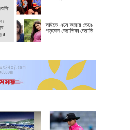
‘গজনি’
েন।
লাইভে এসে কান্নায় ভেঙে
ছর।
পড়লেন জ্যোতিকা জ্যোতি
যুর