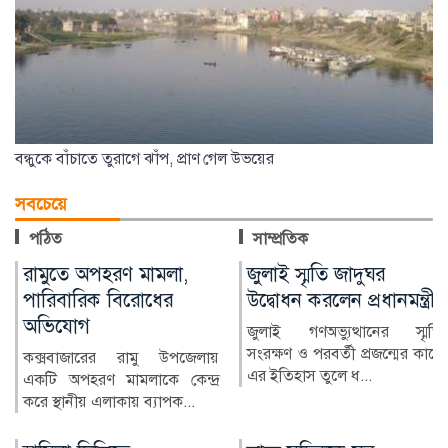
বন্ধুকে বাঁচাতে তুরাগে ঝাঁপ, প্রাণ গেল উভয়ের
সবচেয়ে
পঠিত
সাম্প্রতিক
জুলাই স্মৃতি জাদুঘর
নিরাপদ অভিবাসনে
উদ্বোধন করলেন প্রধানমন্ত্রী
প্রতারণার ঝুঁকি কমে: জেলা
প্রশাসক নুরমহল আশরাফী
জুলাই গণঅভ্যুত্থানের স্মৃতি
সংরক্ষণ ও পরবর্তী প্রজন্মের কাছে
নিরাপদ, নিয়মিত ও বিধিসম্মত
এর ইতিহাস তুলে ধ...
অভিবাসনের মাধ্যমে বিদেশগামী
কর্মীদের প্রতারণার ঝুঁ...