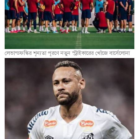
লেভান্ডফস্কির শূন্যতা পূরণে নতুন স্ট্রাইকারের খোঁজে বার্সেলোনা