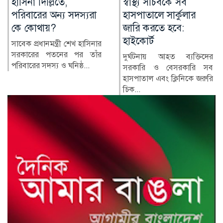
স্বাস্থ্য সচিবকে সব
র‍্যাবের পরিবর্তে নতুন
হাসপাতালে সার্কুলার
বাহিনী, কী আছে খসড়া
জারি করতে হবে:
আইনে?
হাইকোর্ট
র‍্যাপিড অ্যাকশন ব্যাটালিয়ন
(র‍্যাব) বিলুপ্ত করে স্পেশাল
দুর্ঘটনায় আহত ব্যক্তিদের
রেসপন্স ব্যা...
সরকারি ও বেসরকারি সব
হাসপাতাল এবং ক্লিনিকে জরুরি
চিক...