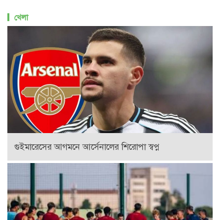
খেলা
গুইমারেসের আগমনে আর্সেনালের শিরোপা স্বপ্ন