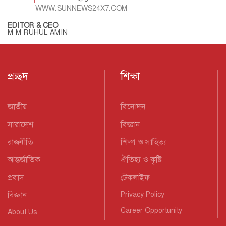
WWW.SUNNEWS24X7.COM
EDITOR & CEO
M M RUHUL AMIN
প্রচ্ছদ
শিক্ষা
জাতীয়
বিনোদন
সারাদেশ
বিজ্ঞান
রাজনীতি
শিল্প ও সাহিত্য
আন্তর্জাতিক
ঐতিহ্য ও কৃষ্টি
প্রবাস
টেকলাইফ
বিজ্ঞান
Privacy Policy
Career Opportunity
About Us