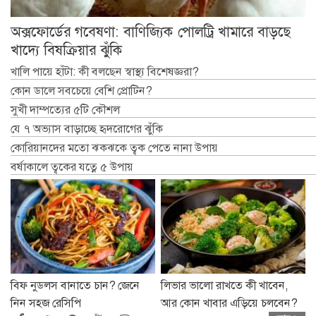
অক্সফোর্ডের গবেষণা: বাণিজ্যিক পোলট্রি খামারে বাড়ছে
খাদ্যে বিষক্রিয়ার ঝুঁকি
খালি পায়ে হাঁটা: কী বলছেন স্বাস্থ্য বিশেষজ্ঞরা?
কোন ডালে সবচেয়ে বেশি প্রোটিন?
সুখী দাম্পত্যের ৫টি কৌশল
যে ৭ অভ্যাস বাড়াচ্ছে হৃদরোগের ঝুঁকি
কোরিয়ানদের মতো ঝকঝকে ত্বক পেতে নানা উপায়
বর্ষাকালে ত্বকের যত্নে ৫ উপায়
বিফ নুডলস বানাতে চান? জেনে
লিভার ভালো রাখতে কী খাবেন,
নিন সহজ রেসিপি
আর কোন খাবার এড়িয়ে চলবেন?