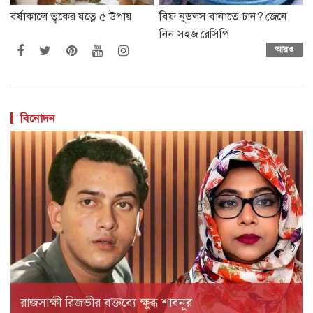
বর্ষাকালে ত্বকের যত্নে ৫ উপায়
বিফ নুডলস বানাতে চান? জেনে
নিন সহজ রেসিপি
আরও
বিনোদন
রাজসাক্ষী রিজভীর বক্তব্যে ক্ষুব্ধ শাবনূর