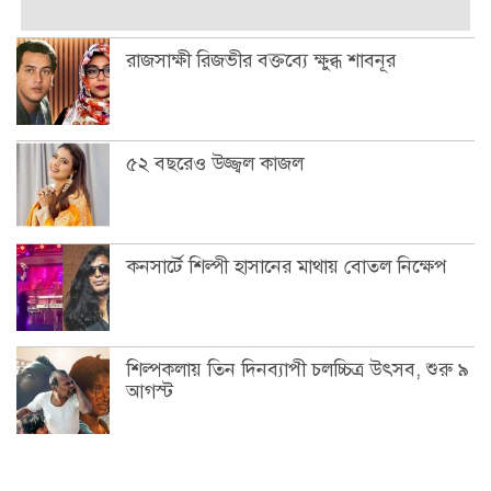
রাজসাক্ষী রিজভীর বক্তব্যে ক্ষুব্ধ শাবনূর
৫২ বছরেও উজ্জ্বল কাজল
কনসার্টে শিল্পী হাসানের মাথায় বোতল নিক্ষেপ
শিল্পকলায় তিন দিনব্যাপী চলচ্চিত্র উৎসব, শুরু ৯
আগস্ট