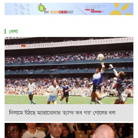
খেলা
নিলামে উঠছে ম্যারাডোনার ‘হ্যান্ড অব গড’ গোলের বল