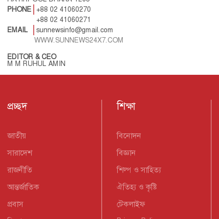
PHONE
+88 02 41060270
+88 02 41060271
EMAIL
sunnewsinfo@gmail.com
WWW.SUNNEWS24X7.COM
EDITOR & CEO
M M RUHUL AMIN
প্রচ্ছদ
শিক্ষা
জাতীয়
বিনোদন
সারাদেশ
বিজ্ঞান
রাজনীতি
শিল্প ও সাহিত্য
আন্তর্জাতিক
ঐতিহ্য ও কৃষ্টি
প্রবাস
টেকলাইফ