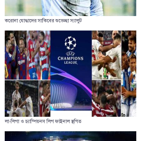
করোনা যোদ্ধাদের সাকিবের শুভেচ্ছা স্যালুট
লা-লিগা ও চ্যাম্পিয়নস লিগ ফাইনাল স্থগিত