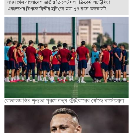
ধাক্কা খেল বাংলাদেশ জাতীয় ক্রিকেট দল। ক্রিকেট অস্ট্রেলিয়া
একাদশের বিপক্ষে দ্বিতীয় ইনিংসে মাত্র ৫৪ রানে অলআউট...
লেভান্ডফস্কির শূন্যতা পূরণে নতুন স্ট্রাইকারের খোঁজে বার্সেলোনা