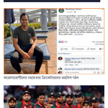
করোনারোগীদের সহায়তায় ক্রিকেটারদের তহবিল গঠন