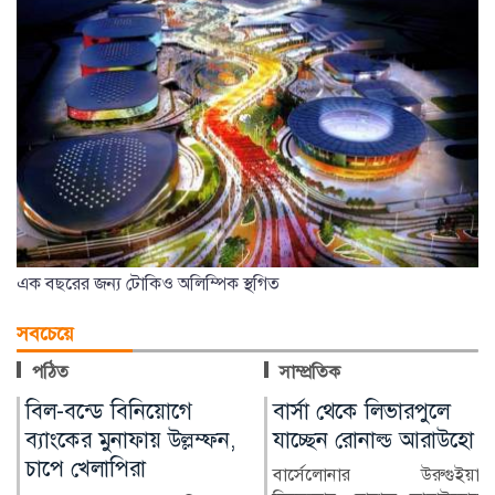
এক বছরের জন্য টোকিও অলিম্পিক স্থগিত
সবচেয়ে
পঠিত
সাম্প্রতিক
বার্সা থেকে লিভারপুলে
চিকিৎসক নিরাপদ
যাচ্ছেন রোনাল্ড আরাউহো
থাকলেই বদলাবে
স্বাস্থ্যসেবার চিত্র
বার্সেলোনার উরুগুইয়ান