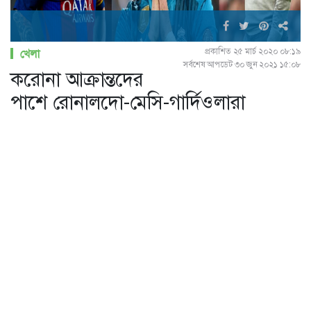
প্রকাশিত ২৫ মার্চ ২০২০ ০৮:১৯
খেলা
সর্বশেষ আপডেট ৩০ জুন ২০২১ ১৫:০৮
করোনা আক্রান্তদের
পাশে রোনালদো-মেসি-গার্দিওলারা