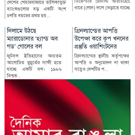
ডিফেন্ডার রোনাল্ড আরাউহোকে
বাংলাদেশের স্বাস্থ্য খাতে গত
ধারে (লোন) দলে ভেড়াতে যাচ্ছে...
কয়েক দশকে উল্লেখযোগ্য
অগ্রগতি হয়েছে। মাতৃ ও শি...
গ্রিনল্যান্ডের আপত্তি
রাশিয়া-ইউক্রেন
উপেক্ষা করে কূপ খননের
পাল্টাপাল্টি হামলায়
প্রস্তুতি ওয়াশিংটনের
নিহত ৩, আহত ১০
গ্রিনল্যান্ডের স্থানীয় কর্তৃপক্ষের
রাশিয়া ও ইউক্রেনের মধ্যে
আপত্তি ও অনুমোদন না থাকা
শনিবার রাতভর পাল্টাপাল্টি
সত্ত্বেও দেশটির প...
হামলায় অন্তত তিনজন নিহত
ও...