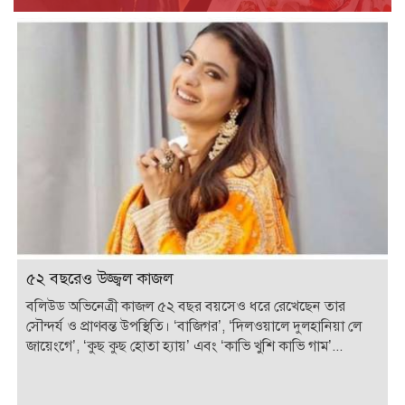
৫২ বছরেও উজ্জ্বল কাজল
বলিউড অভিনেত্রী কাজল ৫২ বছর বয়সেও ধরে রেখেছেন তার
সৌন্দর্য ও প্রাণবন্ত উপস্থিতি। ‘বাজিগর’, ‘দিলওয়ালে দুলহানিয়া লে
জায়েংগে’, ‘কুছ কুছ হোতা হ্যায়’ এবং ‘কাভি খুশি কাভি গাম’...